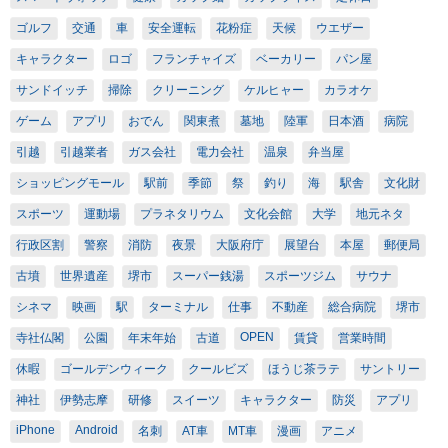
ゴルフ
交通
車
安全運転
花粉症
天候
ウエザー
キャラクター
ロゴ
フランチャイズ
ベーカリー
パン屋
サンドイッチ
掃除
クリーニング
ケルヒャー
カラオケ
ゲーム
アプリ
おでん
関東煮
墓地
陸軍
日本酒
病院
引越
引越業者
ガス会社
電力会社
温泉
弁当屋
ショッピングモール
駅前
季節
祭
釣り
海
駅舎
文化財
スポーツ
運動場
プラネタリウム
文化会館
大学
地元ネタ
行政区割
警察
消防
夜景
大阪府庁
展望台
本屋
郵便局
古墳
世界遺産
堺市
スーパー銭湯
スポーツジム
サウナ
シネマ
映画
駅
ターミナル
仕事
不動産
総合病院
堺市
OPEN
寺社仏閣
公園
年末年始
古道
賃貸
営業時間
休暇
ゴールデンウィーク
クールビズ
ほうじ茶ラテ
サントリー
神社
伊勢志摩
研修
スイーツ
キャラクター
防災
アプリ
iPhone
Android
名刺
AT車
MT車
漫画
アニメ