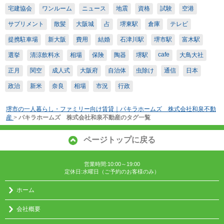
宅建協会
ワンルーム
ニュース
地震
資格
試験
空港
サプリメント
散髪
大阪城
占
堺東駅
倉庫
テレビ
提携駐車場
新大阪
費用
結婚
石津川駅
堺市駅
富木駅
cafe
選挙
清涼飲料水
相場
保険
陶器
堺駅
大鳥大社
正月
関空
成人式
大阪府
自治体
虫除け
通信
日本
政治
新米
奈良
相場
市況
行政
堺市の一人暮らし・ファミリー向け賃貸｜パキラホームズ 株式会社和泉不動
産
>
パキラホームズ 株式会社和泉不動産のタグ一覧
ページトップに戻る
営業時間:10:00～19:00
定休日:水曜日（ご予約のお客様のみ）
ホーム
会社概要