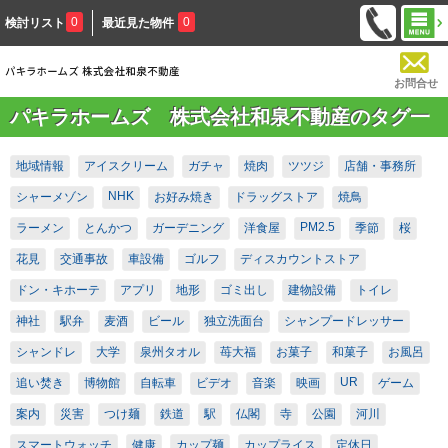
0
0
検討リスト
最近見た物件
お問合せ
パキラホームズ 株式会社和泉不動産のタグ一
覧
地域情報
アイスクリーム
ガチャ
焼肉
ツツジ
店舗・事務所
NHK
シャーメゾン
お好み焼き
ドラッグストア
焼鳥
PM2.5
ラーメン
とんかつ
ガーデニング
洋食屋
季節
桜
花見
交通事故
車設備
ゴルフ
ディスカウントストア
ドン・キホーテ
アプリ
地形
ゴミ出し
建物設備
トイレ
神社
駅弁
麦酒
ビール
独立洗面台
シャンプードレッサー
シャンドレ
大学
泉州タオル
苺大福
お菓子
和菓子
お風呂
UR
追い焚き
博物館
自転車
ビデオ
音楽
映画
ゲーム
案内
災害
つけ麺
鉄道
駅
仏閣
寺
公園
河川
スマートウォッチ
健康
カップ麺
カップライス
定休日