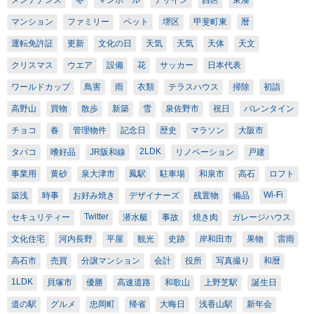
マンション
ファミリー
ペット
堺区
甲斐町東
暦
運転免許証
更新
文化の日
天気
天気
天体
天文
クリスマス
ウエア
設備
花
サッカー
日本代表
ワールドカップ
鳥害
雨
衣類
テラスハウス
掃除
初詣
高野山
買物
散歩
新築
雪
泉佐野市
祝日
バレンタイン
チョコ
春
管理物件
記念日
歴史
マラソン
大阪市
2LDK
タバコ
嗜好品
JR阪和線
リノベーション
戸建
事業用
黄砂
泉大津市
鳳駅
駐車場
和泉市
高石
ロフト
Wi-Fi
築浅
時事
お好み焼き
デザイナーズ
残置物
備品
Twitter
セキュリティー
潜水艇
事故
焼き肉
ガレージハウス
文化住宅
河内長野
平屋
観光
史跡
岸和田市
果物
雷雨
高石市
売買
分譲マンション
会計
役所
写真撮り
和暦
1LDK
貝塚市
優勝
高速道路
和歌山
上野芝駅
誕生日
道の駅
グルメ
忠岡町
帰省
大晦日
浅香山駅
新年会