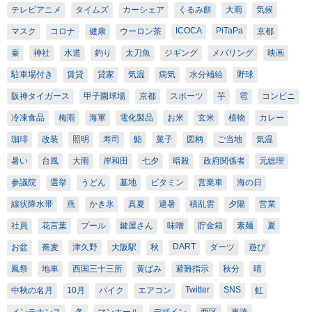
テレビアニメ
タイムズ
カーシェア
くるみ餅
大雨
気候
ICOCA
PiTaPa
マスク
コロナ
健康
ウーロン茶
京都
秦
神社
水道
釣り
太刀魚
ジギング
メバリング
映画
駐車場付き
賃貸
貸家
気温
病気
水分補給
野球
阪神タイガース
甲子園球場
京都
スポーツ
芋
雹
コンビニ
冷凍食品
梅雨
海軍
電化製品
お米
玄米
植物
カレー
珈琲
改装
照明
寿司
鮨
菓子
図柄
ご当地
気温
暑い
台風
大雨
岸和田
七夕
暗殺
政府関係者
元総理
参議院
選挙
うどん
墓地
ビタミン
営業車
海の日
線状降水帯
燕
かき氷
真夏
避暑
積乱雲
夕陽
営業
社員
花言葉
プール
鍵屋さん
味噌
貯金箱
素麺
夏
DART
お盆
蕎麦
津久野
大阪駅
秋
ダーツ
遊び
鳳祭
地車
西国三十三所
黄ばみ
避難指示
秋分
晴
Twitter
SNS
中秋の名月
10月
バイク
エアコン
虹
メンテナンス
冬
マンホール
デザイン
西区
東湊