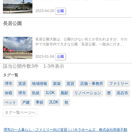
2023-04-20
公園
長居公園
長居公園大阪は、公園の少ない街とか言われますが、その
中で大阪市内で大きな公園「長居公園」へ散歩に行き...
2023-01-04
公園
該当公開件数
3
件
1-3
件表示
タグ一覧
堺市
賃貸
地域情報
新築
賃貸
店舗・事務所
ファミリー
1LDK
休暇
堺市
気候
鳳駅
リノベーション
暦
高石市
2LDK
ペット
戸建
季節
祭
タグ一覧ページへ
堺市の一人暮らし・ファミリー向け賃貸｜パキラホームズ 株式会社和泉不動