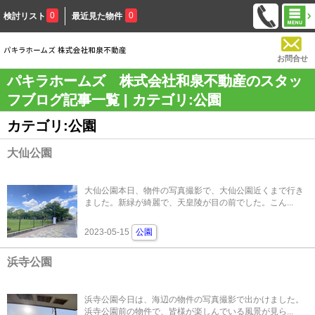
0
0
検討リスト
最近見た物件
お問合せ
パキラホームズ 株式会社和泉不動産のスタッ
フブログ記事一覧 | カテゴリ:公園
カテゴリ:公園
大仙公園
大仙公園本日、物件の写真撮影で、大仙公園近くまで行き
ました。新緑が綺麗で、天皇陵が目の前でした。こん...
2023-05-15
公園
浜寺公園
浜寺公園今日は、海辺の物件の写真撮影で出かけました。
浜寺公園前の物件で、皆様が楽しんでいる風景が見ら...