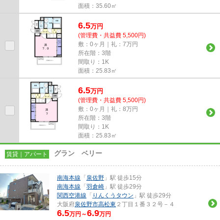
面積：35.60㎡
6.5
万
円
(管理費・共益費 5,500円)
敷：0ヶ月｜礼：7万円
所在階：3階
間取り：1K
面積：25.83㎡
6.5
万
円
(管理費・共益費 5,500円)
敷：0ヶ月｜礼：8万円
所在階：3階
間取り：1K
面積：25.83㎡
グラン ベリー
賃貸｜アパート
南海本線
「
泉佐野
」駅 徒歩15分
南海本線
「
羽倉崎
」駅 徒歩29分
関西空港線
「
りんくうタウン
」駅 徒歩29分
大阪府
泉佐野市
高松東
２丁目１番３２号－４
6.5
6.9
万円～
万円