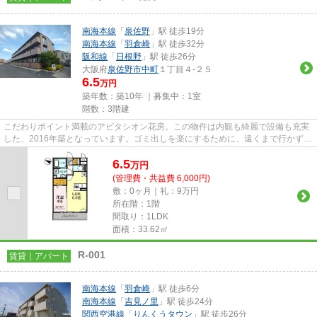
南海本線
「
泉佐野
」駅 徒歩19分
南海本線
「
羽倉崎
」駅 徒歩32分
阪和線
「
日根野
」駅 徒歩26分
大阪府
泉佐野市
中町
１丁目４-２５
6.5
万円
築年数：築10年 ｜募集中：
1室
階数：3階建
こだわりポイント満載のアビタシオン花房。この物件は内観も綺麗で設備も充実
した、2016年築となっています。ゴミ出しを楽にするために、遠くまで行かずに
済むゴミ置き場を共用部に付...
6.5
万
円
(管理費・共益費 6,000円)
敷：0ヶ月｜礼：9万円
所在階：1階
間取り：1LDK
面積：33.62㎡
R-001
賃貸｜アパート
南海本線
「
羽倉崎
」駅 徒歩6分
南海本線
「
吉見ノ里
」駅 徒歩24分
関西空港線
「
りんくうタウン
」駅 徒歩26分