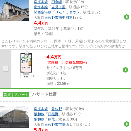
南海本線
「
羽倉崎
」駅 徒歩11分
南海本線
「
吉見ノ里
」駅 徒歩16分
関西空港線
「
りんくうタウン
」駅 徒歩32分
大阪府
泉佐野市
南中岡本
137-1
4.4
万円
築年数：築22年 ｜募集中：
1室
階数：2階建
こだわりポイント満載のフローラ岡本 Ｂ棟。周辺に2駅あるので電車通勤しや
すいです。駅まで徒歩11分に立地する物件です。忙しい方にも好評の敷地内ごみ
置き場付物件。泉佐野市エリア...
4.4
万
円
(管理費・共益費 5,000円)
敷：0ヶ月｜礼：6万円
所在階：1階
間取り：1K
面積：23.59㎡
パサート辻野
賃貸｜アパート
南海本線
「
泉佐野
」駅 徒歩19分
阪和線
「
日根野
」駅 徒歩19分
阪和線
「
熊取
」駅 徒歩30分
大阪府
泉佐野市
市場西
１丁目９-１９
5.8
万円