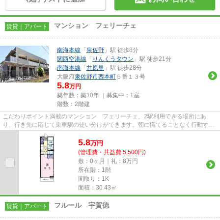
マンション フェリーチェ
賃貸｜アパート
南海本線
「
泉佐野
」駅 徒歩8分
関西空港線
「
りんくうタウン
」駅 徒歩21分
南海本線
「
井原里
」駅 徒歩28分
大阪府
泉佐野市
西本町
５番１３号
5.8
万円
築年数：築10年 ｜募集中：
1室
階数：2階建
こだわりポイント満載のマンション フェリーチェ。2駅利用できる場所にあ
り、行き先に応じて乗車駅の使い分けができます。朝に慌てることなく行動する
ために駅から徒歩8分の駅近物件...
5.8
万
円
(管理費・共益費 5,500円)
敷：0ヶ月｜礼：8万円
所在階：1階
間取り：1K
面積：30.43㎡
フルール 宇賀德
賃貸｜アパート