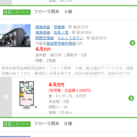
面積：30.27㎡
フローラ岡本 Ａ棟
賃貸｜アパート
南海本線
「
羽倉崎
」駅 徒歩12分
南海本線
「
吉見ノ里
」駅 徒歩16分
関西空港線
「
りんくうタウン
」駅 徒歩32分
大阪府
泉佐野市
南中岡本
138
4.5
万円
築年数：築22年 ｜募集中：
1室
階数：2階建
南海本線羽倉崎駅周辺物件：フローラ岡本 Ａ棟。最上階のアパートです。移動
距離が短くてすむ、敷地内ごみ置き場です。好評の駅近物件で、徒歩12分でのア
クセスが可能です。不動産物...
4.5
万
円
(管理費・共益費 5,000円)
敷：0ヶ月｜礼：6万円
所在階：2階
間取り：1K
面積：23.40㎡
フローラ岡本 Ｂ棟
賃貸｜アパート