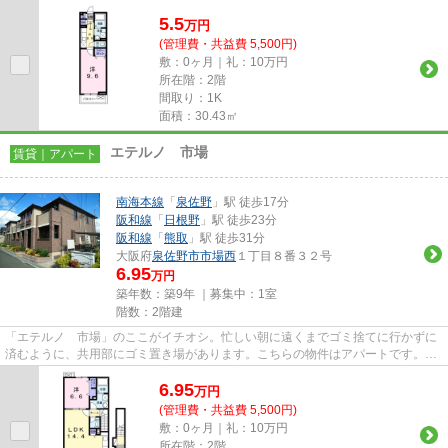
5.5
万
円
(管理費・共益費 5,500円)
敷：0ヶ月｜礼：10万円
所在階：2階
間取り：1K
面積：30.43㎡
エテルノ 市場
賃貸｜アパート
南海本線
「
泉佐野
」駅 徒歩17分
阪和線
「
日根野
」駅 徒歩23分
阪和線
「
熊取
」駅 徒歩31分
大阪府
泉佐野市
市場西
１丁目８番３２号
6.95
万円
築年数：築9年 ｜募集中：
1室
階数：2階建
「エテルノ 市場」のここがイチオシ。忙しい朝に遠くまでゴミ捨てに行かずに
済むように、共用部にゴミ置き場があります。こちらの物件はアパートです。2
駅利用可能な物件なので、用途...
6.95
万
円
(管理費・共益費 5,500円)
敷：0ヶ月｜礼：10万円
所在階：2階