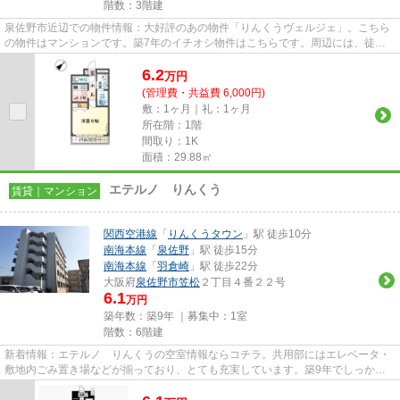
階数：3階建
泉佐野市近辺での物件情報：大好評のあの物件「りんくうヴェルジェ」。こちら
の物件はマンションです。築7年のイチオシ物件はこちらです。周辺には、徒歩4
分で利用できる駅があります...
6.2
万
円
(管理費・共益費 6,000円)
敷：1ヶ月｜礼：1ヶ月
所在階：1階
間取り：1K
面積：29.88㎡
エテルノ りんくう
賃貸｜マンション
関西空港線
「
りんくうタウン
」駅 徒歩10分
南海本線
「
泉佐野
」駅 徒歩15分
南海本線
「
羽倉崎
」駅 徒歩22分
大阪府
泉佐野市
笠松
２丁目４番２２号
6.1
万円
築年数：築9年 ｜募集中：
1室
階数：6階建
新着情報：エテルノ りんくうの空室情報ならコチラ。共用部にはエレベータ・
敷地内ごみ置き場などが揃っており、とても充実しています。築9年でしっかり
とした作りが特徴の物件です。...