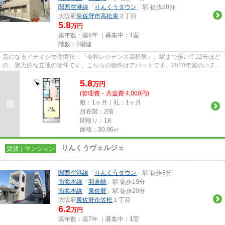
関西空港線
「
りんくうタウン
」駅 徒歩28分
大阪府
泉佐野市
高松東
２丁目
5.8
万円
築年数：築5年 ｜募集中：
1室
階数：2階建
気になるイチオシ物件情報：「令和レジデンス高松東」。駅まで歩いて12分ほど
の、魅力的な立地の物件です。こちらの物件はアパートです。2020年築のコチラ
の物件は、落ち着きのある室...
5.8
万
円
(管理費・共益費 4,000円)
敷：1ヶ月｜礼：1ヶ月
所在階：2階
間取り：1K
面積：30.96㎡
りんくうヴェルジェ
賃貸｜マンション
関西空港線
「
りんくうタウン
」駅 徒歩8分
南海本線
「
羽倉崎
」駅 徒歩19分
南海本線
「
泉佐野
」駅 徒歩20分
大阪府
泉佐野市
笠松
１丁目
6.2
万円
築年数：築7年 ｜募集中：
1室