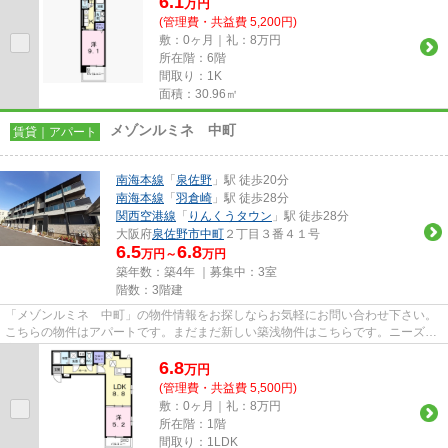
6.1
万
円
(管理費・共益費 5,200円)
敷：0ヶ月｜礼：8万円
所在階：6階
間取り：1K
面積：30.96㎡
メゾンルミネ 中町
賃貸｜アパート
南海本線
「
泉佐野
」駅 徒歩20分
南海本線
「
羽倉崎
」駅 徒歩28分
関西空港線
「
りんくうタウン
」駅 徒歩28分
大阪府
泉佐野市
中町
２丁目３番４１号
6.5
6.8
万円～
万円
築年数：築4年 ｜募集中：
3室
階数：3階建
「メゾンルミネ 中町」の物件情報をお探しならお気軽にお問い合わせ下さい。
こちらの物件はアパートです。まだまだ新しい築浅物件はこちらです。ニーズの
高い泉佐野市内の物件です。...
6.8
万
円
(管理費・共益費 5,500円)
敷：0ヶ月｜礼：8万円
所在階：1階
間取り：1LDK