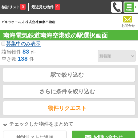
0
0
検討リスト
最近見た物件
お問合せ
南海電気鉄道南海空港線の駅選択画面
募集中のみ表示
83
該当物件
件
138
空き数
件
駅で絞り込む
さらに条件を絞り込む
物件リクエスト
チェックした物件をまとめて
検討リストに追加
お問い合わせ