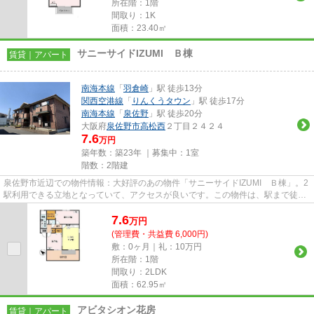
所在階：1階
間取り：1K
面積：23.40㎡
サニーサイドIZUMI Ｂ棟
賃貸｜アパート
南海本線
「
羽倉崎
」駅 徒歩13分
関西空港線
「
りんくうタウン
」駅 徒歩17分
南海本線
「
泉佐野
」駅 徒歩20分
大阪府
泉佐野市
高松西
２丁目２４２４
7.6
万円
築年数：築23年 ｜募集中：
1室
階数：2階建
泉佐野市近辺での物件情報：大好評のあの物件「サニーサイドIZUMI Ｂ棟」。2
駅利用できる立地となっていて、アクセスが良いです。この物件は、駅まで徒歩
13分に立地しています。この...
7.6
万
円
(管理費・共益費 6,000円)
敷：0ヶ月｜礼：10万円
所在階：1階
間取り：2LDK
面積：62.95㎡
アビタシオン花房
賃貸｜アパート