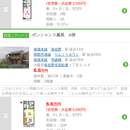
(管理費・共益費 3,500円)
敷：0ヶ月｜礼：9万円
所在階：2階
間取り：1K
面積：31.67㎡
ボンシャンス薫風 A棟
賃貸｜アパート
南海本線
「
泉佐野
」駅 徒歩13分
関西空港線
「
りんくうタウン
」駅 徒歩29分
南海本線
「
羽倉崎
」駅 徒歩29分
大阪府
泉佐野市
高松東
１丁目２-１６
6.6
万円
築年数：築11年 ｜募集中：
1室
階数：2階建
こだわりポイント満載のボンシャンス薫風 A棟。付近に駅が2つあるので、経路
を用途や行き先によって選べる物件です。こちらの物件はアパートです。短時間
でごみ出しを終えられるよう...
6.6
万
円
(管理費・共益費 6,000円)
敷：0ヶ月｜礼：8万円
所在階：1階
間取り：1DK