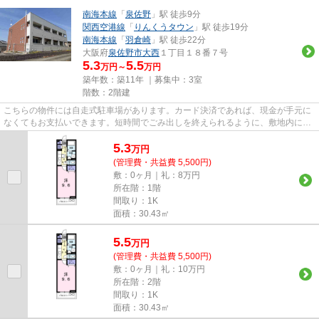
南海本線
「
泉佐野
」駅 徒歩9分
関西空港線
「
りんくうタウン
」駅 徒歩19分
南海本線
「
羽倉崎
」駅 徒歩22分
大阪府
泉佐野市
大西
１丁目１８番７号
5.3
5.5
万円～
万円
築年数：築11年 ｜募集中：
3室
階数：2階建
こちらの物件には自走式駐車場があります。カード決済であれば、現金が手元に
なくてもお支払いできます。短時間でごみ出しを終えられるように、敷地内にゴ
ミ置き場をつけております。...
5.3
万
円
(管理費・共益費 5,500円)
敷：0ヶ月｜礼：8万円
所在階：1階
間取り：1K
面積：30.43㎡
5.5
万
円
(管理費・共益費 5,500円)
敷：0ヶ月｜礼：10万円
所在階：2階
間取り：1K
面積：30.43㎡