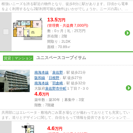
根強いニーズを誇る駅近の物件となり、徒歩8分に駅があります。日頃から電車
をよく利用するなら2駅利用可能な物件はいかがでしょうか。ニーズの高い、令
和5年築の物件で、オシャレな室...
13.5
万
円
(管理費・共益費 7,000円)
敷：0ヶ月｜礼：25万円
所在階：2階
間取り：2LDK
面積：70.89㎡
ユニスペースコープイサム
賃貸｜マンション
南海本線
「
泉佐野
」駅 徒歩21分
阪和線
「
日根野
」駅 徒歩27分
南海本線
「
羽倉崎
」駅 徒歩32分
大阪府
泉佐野市
中町
１丁目７-３０
4.6
万円
築年数：築30年 ｜募集中：
3室
階数：7階建
共用部にはエレベータ・敷地内ごみ置き場などが備わっておりとても充実してい
ます。造りとデザインに関して、自信をもって情報を提供できるマンションで
す。初期費用をカードでお支払...
4.6
万
円