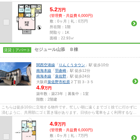
自宅から2駅利用できる、利便...
5.2
万
円
(管理費・共益費 6,000円)
敷：0ヶ月｜礼：0万円
所在階：1階
間取り：1K
面積：22.93㎡
セジュール山添 Ｂ棟
賃貸｜アパート
関西空港線
「
りんくうタウン
」駅 徒歩10分
南海本線
「
羽倉崎
」駅 徒歩12分
南海本線
「
泉佐野
」駅 徒歩24分
大阪府
泉佐野市
松原
２丁目３-３５
4.9
万円
築年数：築23年 ｜募集中：
1室
階数：2階建
こちらは徒歩10分に立地する物件です。忙しい朝に遠くまでゴミ捨てに行かずに
済むように、共用部にゴミ置き場があります。日頃から電車をよく利用するなら
2駅利用可能な物件はいかがで...
4.9
万
円
(管理費・共益費 6,000円)
敷：0ヶ月｜礼：7万円