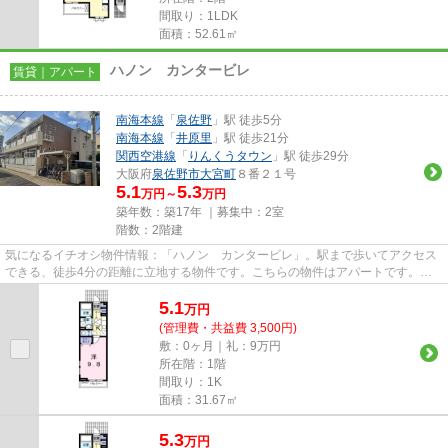
間取り：1LDK
面積：52.61㎡
ハノン カンタービレ
賃貸｜アパート
南海本線
「
泉佐野
」駅 徒歩5分
南海本線
「
井原里
」駅 徒歩21分
関西空港線
「
りんくうタウン
」駅 徒歩29分
大阪府
泉佐野市
大宮町
８番２１号
5.1
5.3
万円～
万円
築年数：築17年 ｜募集中：
2室
階数：2階建
気になるイチオシ物件情報：「ハノン カンタービレ」。駅まで歩いてアクセス
できる、徒歩4分の距離に立地する物件です。こちらの物件はアパートです。当
社でしかご紹介できない物件も...
5.1
万
円
(管理費・共益費 3,500円)
敷：0ヶ月｜礼：9万円
所在階：1階
間取り：1K
面積：31.67㎡
5.3
万
円