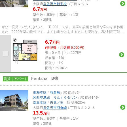
大阪府
泉佐野市
新安松
３丁目６-２６
6.7
万円
築年数：築6年 ｜募集中：
1室
階数：3階建
ぜひ一度見ていただきたい、「R-001」です。充実の設備と綺麗な室内を兼ね備
えた、2020年築の物件です。よくお出かけをする方にも便利な、2駅利用可能な
物件です。クレジットカードで...
6.7
万
円
(管理費・共益費 6,000円)
敷：0ヶ月｜礼：12万円
所在階：1階
間取り：1K
面積：29.36㎡
Fontana B棟
賃貸｜アパート
南海本線
「
羽倉崎
」駅 徒歩8分
関西空港線
「
りんくうタウン
」駅 徒歩14分
南海本線
「
吉見ノ里
」駅 徒歩23分
大阪府
泉佐野市
羽倉崎
１丁目３２２２-８
13.5
万円
築年数：築3年 ｜募集中：
1室
階数：3階建