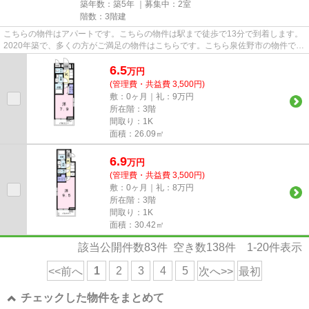
築年数：築5年 ｜募集中：
2室
階数：3階建
こちらの物件はアパートです。こちらの物件は駅まで徒歩で13分で到着します。
2020年築で、多くの方がご満足の物件はこちらです。こちら泉佐野市の物件で気
になるものが見つかれば、当...
6.5
万
円
(管理費・共益費 3,500円)
敷：0ヶ月｜礼：9万円
所在階：3階
間取り：1K
面積：26.09㎡
6.9
万
円
(管理費・共益費 3,500円)
敷：0ヶ月｜礼：8万円
所在階：3階
間取り：1K
面積：30.42㎡
該当公開件数
83
件 空き数
138
件
1-20
件表示
1
2
3
4
5
<<前へ
次へ>>
最初
チェックした物件をまとめて