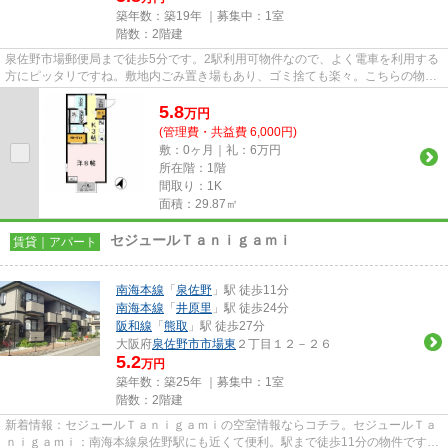
築年数：築19年 ｜募集中：
1室
階数：2階建
泉佐野市場郵便局まで徒歩5分です。2駅利用可物件なので、よく電車を利用する
方にピッタリですね。敷地内ごみ置き場もあり、ゴミ捨ても楽々。こちらの物件
はアパートです。できるだけ...
5.8
万
円
(管理費・共益費 6,000円)
敷：0ヶ月｜礼：6万円
所在階：1階
間取り：1K
面積：29.87㎡
セジュールＴａｎｉｇａｍｉ
賃貸｜アパート
南海本線
「
泉佐野
」駅 徒歩11分
南海本線
「
井原里
」駅 徒歩24分
阪和線
「
熊取
」駅 徒歩27分
大阪府
泉佐野市
市場東
２丁目１２－２６
5.2
万円
築年数：築25年 ｜募集中：
1室
階数：2階建
新着情報：セジュールＴａｎｉｇａｍｉの空室情報ならコチラ。セジュールＴａ
ｎｉｇａｍｉ：南海本線泉佐野駅にも近くて便利。駅まで徒歩11分の物件です。