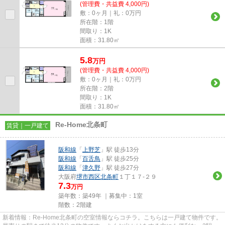
(管理費・共益費 4,000円)
敷：0ヶ月｜礼：0万円
所在階：1階
間取り：1K
面積：31.80㎡
5.8
万
円
(管理費・共益費 4,000円)
敷：0ヶ月｜礼：0万円
所在階：2階
間取り：1K
面積：31.80㎡
Re-Home北条町
賃貸｜一戸建て
阪和線
「
上野芝
」駅 徒歩13分
阪和線
「
百舌鳥
」駅 徒歩25分
阪和線
「
津久野
」駅 徒歩27分
大阪府
堺市西区
北条町
１丁１７-２９
7.3
万円
築年数：築49年 ｜募集中：
1室
階数：2階建
新着情報：Re-Home北条町の空室情報ならコチラ。こちらは一戸建て物件です。