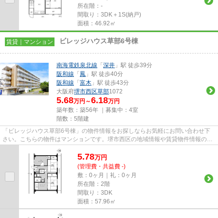
所在階：-
間取り：3DK＋1S(納戸)
面積：46.92㎡
ビレッジハウス草部6号棟
賃貸｜マンション
南海電鉄泉北線
「
深井
」駅 徒歩39分
阪和線
「
鳳
」駅 徒歩40分
阪和線
「
富木
」駅 徒歩43分
大阪府
堺市西区
草部
1072
5.68
6.18
万円～
万円
築年数：築56年 ｜募集中：
4室
階数：5階建
「ビレッジハウス草部6号棟」の物件情報をお探しならお気軽にお問い合わせ下
さい。こちらの物件はマンションです。堺市西区の地域情報や賃貸物件情報のこ
となら、当社にお任せ下さい。...
5.78
万
円
(管理費・共益費 -)
敷：0ヶ月｜礼：0ヶ月
所在階：2階
間取り：3DK
面積：57.96㎡