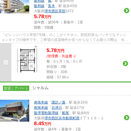
阪和線
「
鳳
」駅 徒歩40分
阪和線
「
富木
」駅 徒歩43分
大阪府
堺市西区
草部
1072
5.78
万円
築年数：築56年 ｜募集中：
1室
階数：5階建
「ビレッジハウス草部7号棟」のここがイチオシ。防犯対策もバッチリなマンシ
ョンタイプの物件です。ご希望の賃貸物件が見つからなくてお困りの際は、当社
にお任せ下さい。当社は多種多...
5.78
万
円
(管理費・共益費 -)
敷：0ヶ月｜礼：0ヶ月
所在階：2階
間取り：3DK
面積：57.96㎡
シャルム
賃貸｜アパート
南海本線
「
諏訪ノ森
」駅 徒歩10分
南海本線
「
石津川
」駅 徒歩17分
阪堺電軌阪堺線
「
船尾
」駅 徒歩6分
大阪府
堺市西区
浜寺船尾町西
２丁１１６－１
8.45
万円
築年数：築4年 ｜募集中：
1室