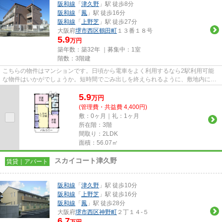
阪和線
「
津久野
」駅 徒歩8分
阪和線
「
鳳
」駅 徒歩16分
阪和線
「
上野芝
」駅 徒歩27分
大阪府
堺市西区
鶴田町
１３番１８号
5.9
万円
築年数：築32年 ｜募集中：
1室
階数：3階建
こちらの物件はマンションです。日頃から電車をよく利用するなら2駅利用可能
な物件はいかがでしょうか。短時間でごみ出しを終えられるように、敷地内にゴ
ミ置き場を備えております。電...
5.9
万
円
(管理費・共益費 4,400円)
敷：0ヶ月｜礼：1ヶ月
所在階：3階
間取り：2LDK
面積：56.07㎡
スカイコート津久野
賃貸｜アパート
阪和線
「
津久野
」駅 徒歩10分
阪和線
「
上野芝
」駅 徒歩16分
阪和線
「
鳳
」駅 徒歩28分
大阪府
堺市西区
神野町
２丁１４-５
6.7
万円