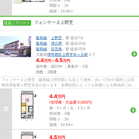
間取り：1K
面積：24.40㎡
フォンテーヌ上野芝
賃貸｜アパート
阪和線
「
上野芝
」駅 徒歩7分
阪和線
「
津久野
」駅 徒歩15分
阪和線
「
百舌鳥
」駅 徒歩25分
大阪府
堺市西区
上野芝向ヶ丘町
２丁
4.4
4.5
万円～
万円
築年数：築20年 ｜募集中：
2室
階数：3階建
フォンテーヌ上野芝：阪和線上野芝駅にも近くて便利。歩いて5分の場所には尼
崎信用金庫上野芝支店があります。近隣住民にとっても快適になる敷地内ごみ置
き場付きです。こちらの物件は...
4.4
万
円
(管理費・共益費 5,000円)
敷：0ヶ月｜礼：1.5ヶ月
所在階：1階
間取り：1K
面積：24.84㎡
4.5
万
円