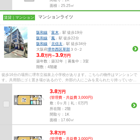
面積：25.25㎡
マンションライツ
賃貸｜マンション
阪和線
「
富木
」駅 徒歩19分
阪和線
「
鳳
」駅 徒歩22分
阪和線
「
北信太
」駅 徒歩34分
大阪府
堺市西区
草部
３０-２
3.8
3.9
万円～
万円
築年数：築32年 ｜募集中：
3室
階数：4階建
徒歩16分の場所に堺市立福泉上小学校があります。こちらの物件はマンションで
す。共用部にゴミ置き場があるので、外部の人にごみを見られたり持っていかれ
るリスクが下がります。付近...
3.8
万
円
(管理費・共益費 3,000円)
敷：0ヶ月｜礼：0万円
所在階：2階
間取り：1K
面積：17.60㎡
3.8
万
円
(管理費・共益費 3,000円)