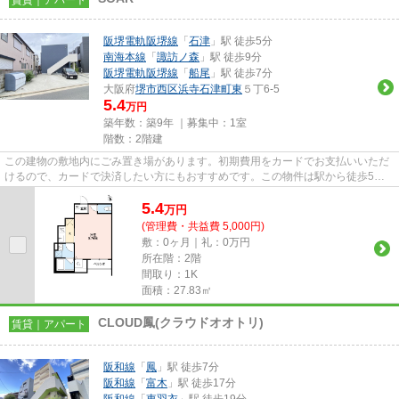
阪堺電軌阪堺線
「
石津
」駅 徒歩5分
南海本線
「
諏訪ノ森
」駅 徒歩9分
阪堺電軌阪堺線
「
船尾
」駅 徒歩7分
大阪府
堺市西区
浜寺石津町東
５丁6-5
5.4
万円
築年数：築9年 ｜募集中：
1室
階数：2階建
この建物の敷地内にごみ置き場があります。初期費用をカードでお支払いいただ
けるので、カードで決済したい方にもおすすめです。この物件は駅から徒歩5分
の物件です。こちらの物件には...
5.4
万
円
(管理費・共益費 5,000円)
敷：0ヶ月｜礼：0万円
所在階：2階
間取り：1K
面積：27.83㎡
CLOUD鳳(クラウドオオトリ)
賃貸｜アパート
阪和線
「
鳳
」駅 徒歩7分
阪和線
「
富木
」駅 徒歩17分
阪和線
「
東羽衣
」駅 徒歩19分