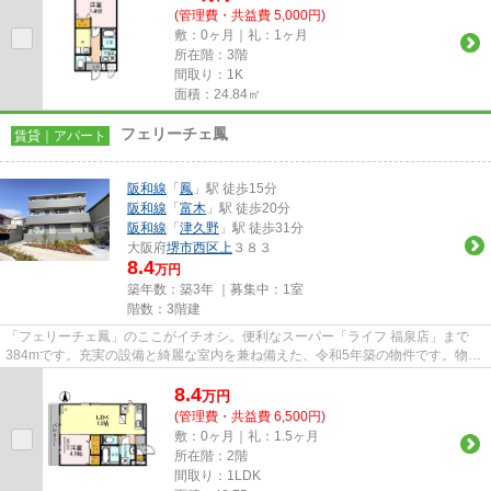
(管理費・共益費 5,000円)
敷：0ヶ月｜礼：1ヶ月
所在階：3階
間取り：1K
面積：24.84㎡
フェリーチェ鳳
賃貸｜アパート
阪和線
「
鳳
」駅 徒歩15分
阪和線
「
富木
」駅 徒歩20分
阪和線
「
津久野
」駅 徒歩31分
大阪府
堺市西区
上
３８３
8.4
万円
築年数：築3年 ｜募集中：
1室
階数：3階建
「フェリーチェ鳳」のここがイチオシ。便利なスーパー「ライフ 福泉店」まで
384mです。充実の設備と綺麗な室内を兼ね備えた、令和5年築の物件です。物件
の周辺に2駅あるので移動範囲も...
8.4
万
円
(管理費・共益費 6,500円)
敷：0ヶ月｜礼：1.5ヶ月
所在階：2階
間取り：1LDK