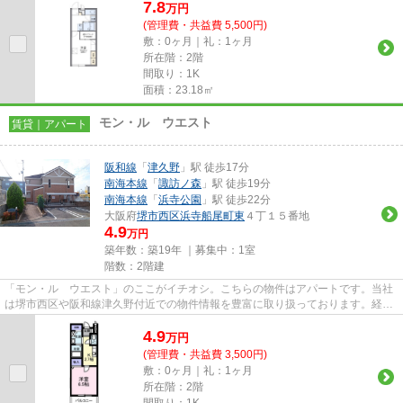
7.8
万
円
(管理費・共益費 5,500円)
敷：0ヶ月｜礼：1ヶ月
所在階：2階
間取り：1K
面積：23.18㎡
モン・ル ウエスト
賃貸｜アパート
阪和線
「
津久野
」駅 徒歩17分
南海本線
「
諏訪ノ森
」駅 徒歩19分
南海本線
「
浜寺公園
」駅 徒歩22分
大阪府
堺市西区
浜寺船尾町東
４丁１５番地
4.9
万円
築年数：築19年 ｜募集中：
1室
階数：2階建
「モン・ル ウエスト」のここがイチオシ。こちらの物件はアパートです。当社
は堺市西区や阪和線津久野付近での物件情報を豊富に取り扱っております。経験
豊富なスタッフが一生懸命サ...
4.9
万
円
(管理費・共益費 3,500円)
敷：0ヶ月｜礼：1ヶ月
所在階：2階
間取り：1K