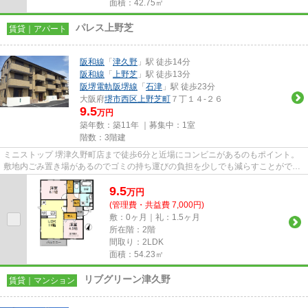
面積：42.75㎡
パレス上野芝
賃貸｜アパート
阪和線
「
津久野
」駅 徒歩14分
阪和線
「
上野芝
」駅 徒歩13分
阪堺電軌阪堺線
「
石津
」駅 徒歩23分
大阪府
堺市西区
上野芝町
７丁１４-２６
9.5
万円
築年数：築11年 ｜募集中：
1室
階数：3階建
ミニストップ 堺津久野町店まで徒歩6分と近場にコンビニがあるのもポイント。
敷地内ごみ置き場があるのでゴミの持ち運びの負担を少しでも減らすことができ
ます。こちらの物件はアパー...
9.5
万
円
(管理費・共益費 7,000円)
敷：0ヶ月｜礼：1.5ヶ月
所在階：2階
間取り：2LDK
面積：54.23㎡
リブグリーン津久野
賃貸｜マンション