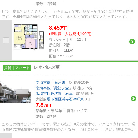
階数：2階建
ぜひ一度見ていただきたい、「シャルム」です。駅から徒歩9分に立地する物件
です。令和4年築の物件となっており、きれいな室内が魅力となっています。こ
ちらの物件はアパートです。お...
8.45
万
円
(管理費・共益費 4,100円)
敷：0ヶ月｜礼：12万円
所在階：2階
間取り：1LDK
面積：52.22㎡
レオパレス華
賃貸｜アパート
南海本線
「
石津川
」駅 徒歩10分
南海本線
「
諏訪ノ森
」駅 徒歩15分
阪堺電軌阪堺線
「
石津
」駅 徒歩5分
大阪府
堺市西区
浜寺石津町東
３丁
7.8
万円
築年数：築24年 ｜募集中：
1室
階数：2階建
こちらの物件はアパートです。駅から徒歩10分の物件で、アクセス良好です。堺
市西区の地域情報や賃貸物件情報のことなら、当社にお任せ下さい。地域に特化
した当社は、豊富な知識と物...