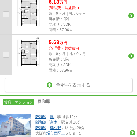
6.18
万
円
(管理費・共益費 -)
敷：0ヶ月｜礼：0ヶ月
所在階：2階
間取り：3DK
面積：57.96㎡
5.68
万
円
(管理費・共益費 -)
敷：0ヶ月｜礼：0ヶ月
所在階：5階
間取り：3DK
面積：57.96㎡
全4件を表示する
昌和鳳
賃貸｜マンション
阪和線
「
鳳
」駅 徒歩12分
阪和線
「
富木
」駅 徒歩16分
阪和線
「
津久野
」駅 徒歩29分
大阪府
堺市西区
上
５５９−１