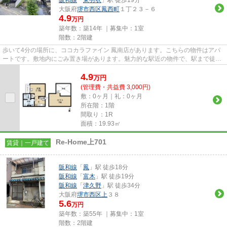
大阪府
堺市西区
鳳西町
１丁２３－６
4.9
万円
築年数：築14年 ｜募集中：
1室
階数：2階建
歩いて4分の場所に、ココカラファイン 鳳南店があります。こちらの物件はアパ
ートです。敷地内にごみ置き場があります。魅力的な駅近の物件で、駅まで徒歩
7分です。堺市西区エリアにあ...
4.9
万
円
(管理費・共益費 3,000円)
敷：0ヶ月｜礼：0ヶ月
所在階：1階
間取り：1R
面積：19.93㎡
Re-Home上701
賃貸｜一戸建て
阪和線
「
鳳
」駅 徒歩18分
阪和線
「
富木
」駅 徒歩19分
阪和線
「
津久野
」駅 徒歩34分
大阪府
堺市西区
上
３８
5.6
万円
築年数：築55年 ｜募集中：
1室
階数：2階建