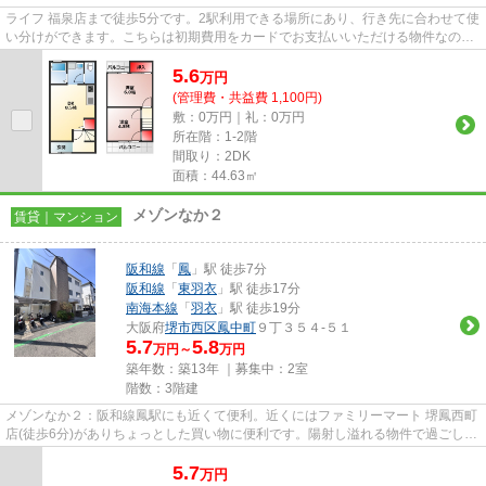
ライフ 福泉店まで徒歩5分です。2駅利用できる場所にあり、行き先に合わせて使
い分けができます。こちらは初期費用をカードでお支払いいただける物件なの
で、支払い手続きの手間が省け...
5.6
万
円
(管理費・共益費 1,100円)
敷：0万円｜礼：0万円
所在階：1-2階
間取り：2DK
面積：44.63㎡
メゾンなか２
賃貸｜マンション
阪和線
「
鳳
」駅 徒歩7分
阪和線
「
東羽衣
」駅 徒歩17分
南海本線
「
羽衣
」駅 徒歩19分
大阪府
堺市西区
鳳中町
９丁３５４-５１
5.7
5.8
万円～
万円
築年数：築13年 ｜募集中：
2室
階数：3階建
メゾンなか２：阪和線鳳駅にも近くて便利。近くにはファミリーマート 堺鳳西町
店(徒歩6分)がありちょっとした買い物に便利です。陽射し溢れる物件で過ごして
みませんか。こちらの物件...
5.7
万
円