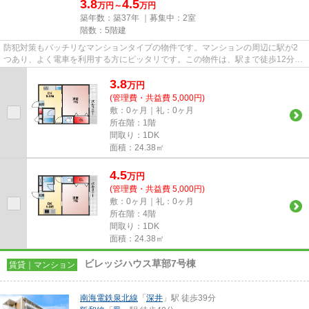
3.8
4.5
万円～
万円
築年数：築37年 ｜募集中：
2室
階数：5階建
防犯対策もバッチリなマンションタイプの物件です。マンションの周辺に駅が2
つあり、よく電車を利用する方にピッタリです。この物件は、駅まで徒歩12分に
立地しています。クレジットカ...
3.8
万
円
(管理費・共益費 5,000円)
敷：0ヶ月｜礼：0ヶ月
所在階：1階
間取り：1DK
面積：24.38㎡
4.5
万
円
(管理費・共益費 5,000円)
敷：0ヶ月｜礼：0ヶ月
所在階：4階
間取り：1DK
面積：24.38㎡
ビレッジハウス草部7号棟
賃貸｜マンション
南海電鉄泉北線
「
深井
」駅 徒歩39分