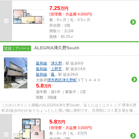
件はアパートです。毎日のごみ捨て...
7.25
万
円
(管理費・共益費 4,000円)
敷：0ヶ月｜礼：0.5ヶ月
所在階：1階
間取り：2LDK
面積：40.25㎡
ALEGRIA津久野South
賃貸｜アパート
阪和線
「
津久野
」駅 徒歩6分
阪和線
「
上野芝
」駅 徒歩14分
阪和線
「
鳳
」駅 徒歩28分
大阪府
堺市西区
津久野町
３丁１４-４０
5.8
万円
築年数：築1年 ｜募集中：
1室
階数：3階建
こだわりポイント満載のALEGRIA津久野South。近くにはミニストップ 堺津久野
町店(徒歩4分)がありちょっとした買い物に便利です。共用部にゴミ置き場を備え
ているので、外部の人にごみ...
5.8
万
円
(管理費・共益費 3,000円)
敷：0ヶ月｜礼：0万円
所在階：2階