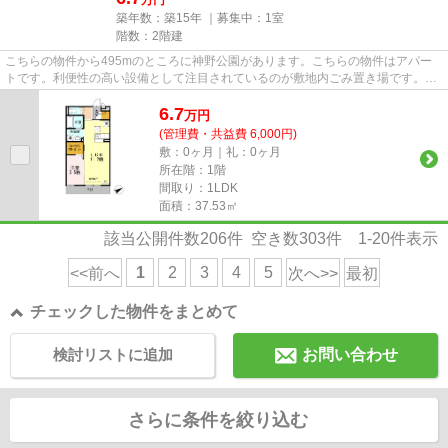
築年数：築15年 ｜募集中：
1室
階数：2階建
こちらの物件から495mのところに神野公園があります。こちらの物件はアパー
トです。利便性の高い設備として注目されているのが敷地内ごみ置き場です。こ
ちらの物件は自走式駐車場がご...
6.7
万
円
(管理費・共益費 6,000円)
敷：0ヶ月｜礼：0ヶ月
所在階：1階
間取り：1LDK
面積：37.53㎡
該当公開件数
206
件 空き数
303
件
1-20
件表示
1
2
3
4
5
<<前へ
次へ>>
最初
チェックした物件をまとめて
検討リストに追加
お問い合わせ
さらに条件を絞り込む