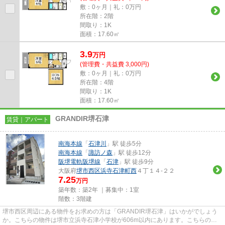
敷：0ヶ月｜礼：0万円
所在階：2階
間取り：1K
面積：17.60㎡
3.9
万
円
(管理費・共益費 3,000円)
敷：0ヶ月｜礼：0万円
所在階：4階
間取り：1K
面積：17.60㎡
GRANDIR堺石津
賃貸｜アパート
南海本線
「
石津川
」駅 徒歩5分
南海本線
「
諏訪ノ森
」駅 徒歩12分
阪堺電軌阪堺線
「
石津
」駅 徒歩9分
大阪府
堺市西区
浜寺石津町西
４丁１４-２２
7.25
万円
築年数：築2年 ｜募集中：
1室
階数：3階建
堺市西区周辺にある物件をお求めの方は「GRANDIR堺石津」はいかがでしょう
か。こちらの物件は堺市立浜寺石津小学校が606m以内にあります。こちらの物