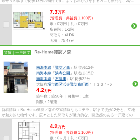
最寄りの駅まで徒歩13分の物件です。よくお出かけをする方にも便利な、2駅利
用可能な物件です。たくさんの...
7.3
万
円
(管理費・共益費 1,100円)
敷：0万円｜礼：0万円
所在階：1-2階
間取り：4LDK
面積：75.47㎡
Re-Home諏訪ノ森
賃貸｜一戸建て
南海本線
「
諏訪ノ森
」駅 徒歩12分
南海本線
「
浜寺公園
」駅 徒歩15分
南海本線
「
石津川
」駅 徒歩22分
大阪府
堺市西区
浜寺諏訪森町西
４丁３３４-５
4.2
万円
築年数：築50年 ｜募集中：
1室
階数：2階建
新着情報：Re-Home諏訪ノ森の空室情報ならコチラ。駅まで徒歩12分と、立地
が魅力的な物件です。広々とした間取りが魅力的な、開放感のある一戸建ての物
件です。付近に駅が2つあるので...
4.2
万
円
(管理費・共益費 1,100円)
敷：0ヶ月｜礼：0万円