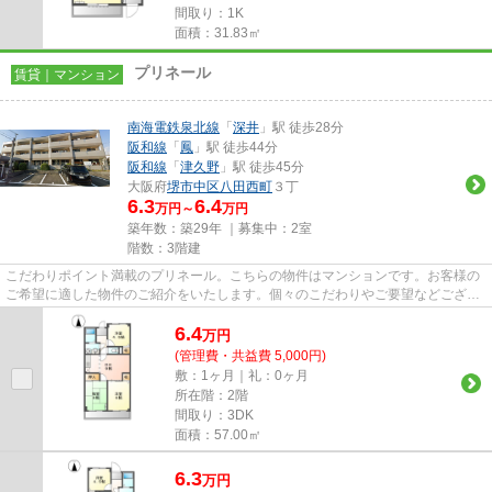
間取り：1K
面積：31.83㎡
プリネール
賃貸｜マンション
南海電鉄泉北線
「
深井
」駅 徒歩28分
阪和線
「
鳳
」駅 徒歩44分
阪和線
「
津久野
」駅 徒歩45分
大阪府
堺市中区
八田西町
３丁
6.3
6.4
万円～
万円
築年数：築29年 ｜募集中：
2室
階数：3階建
こだわりポイント満載のプリネール。こちらの物件はマンションです。お客様の
ご希望に適した物件のご紹介をいたします。個々のこだわりやご要望などござい
ましたら、お気軽に当社へご...
6.4
万
円
(管理費・共益費 5,000円)
敷：1ヶ月｜礼：0ヶ月
所在階：2階
間取り：3DK
面積：57.00㎡
6.3
万
円