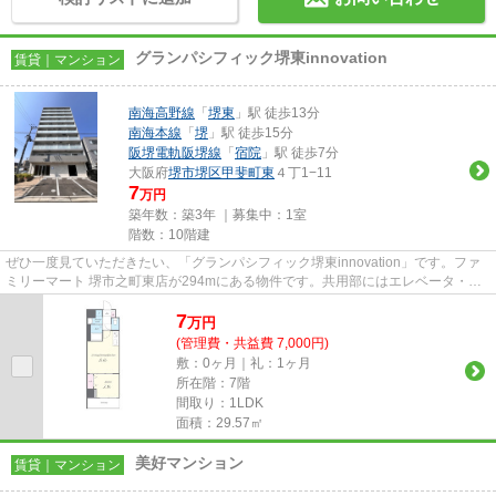
グランパシフィック堺東innovation
賃貸｜マンション
南海高野線
「
堺東
」駅 徒歩13分
南海本線
「
堺
」駅 徒歩15分
阪堺電軌阪堺線
「
宿院
」駅 徒歩7分
大阪府
堺市堺区
甲斐町東
４丁1−11
7
万円
築年数：築3年 ｜募集中：
1室
階数：10階建
ぜひ一度見ていただきたい、「グランパシフィック堺東innovation」です。ファ
ミリーマート 堺市之町東店が294mにある物件です。共用部にはエレベータ・敷
地内ごみ置き場などが備わって...
7
万
円
(管理費・共益費 7,000円)
敷：0ヶ月｜礼：1ヶ月
所在階：7階
間取り：1LDK
面積：29.57㎡
美好マンション
賃貸｜マンション