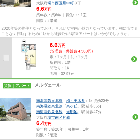
大阪府
堺市西区
鳳中町
８丁
6.6
万円
築年数：築6年 ｜募集中：
1室
階数：2階建
2020年築の物件となっており、きれいな室内が魅力となっています。朝に慌てる
ことなく行動するために駅から徒歩7分の駅近アパートはいかがでしょうか。こ
ちらの物件はアパートです。当...
6.6
万
円
(管理費・共益費 4,500円)
敷：1ヶ月｜礼：1ヶ月
所在階：1階
間取り：1K
面積：32.97㎡
メルヴェール
賃貸｜アパート
南海電鉄泉北線
「
栂・美木多
」駅 徒歩23分
南海電鉄泉北線
「
泉ケ丘
」駅 徒歩36分
南海電鉄泉北線
「
光明池
」駅 徒歩47分
大阪府
堺市南区
片蔵
6.4
万円
築年数：築20年 ｜募集中：
1室
階数：2階建