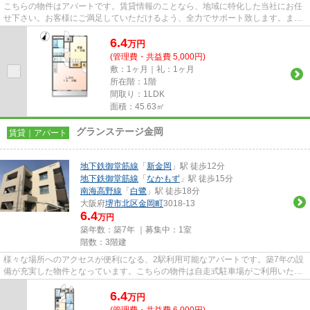
こちらの物件はアパートです。賃貸情報のことなら、地域に特化した当社にお任
せ下さい。お客様にご満足していただけるよう、全力でサポート致します。ま
た、ご希望に適した物件のご紹...
6.4
万
円
(管理費・共益費 5,000円)
敷：1ヶ月｜礼：1ヶ月
所在階：1階
間取り：1LDK
面積：45.63㎡
グランステージ金岡
賃貸｜アパート
地下鉄御堂筋線
「
新金岡
」駅 徒歩12分
地下鉄御堂筋線
「
なかもず
」駅 徒歩15分
南海高野線
「
白鷺
」駅 徒歩18分
大阪府
堺市北区
金岡町
3018-13
6.4
万円
築年数：築7年 ｜募集中：
1室
階数：3階建
様々な場所へのアクセスが便利になる、2駅利用可能なアパートです。築7年の設
備が充実した物件となっています。こちらの物件は自走式駐車場がご利用いただ
けます。ごみ置き場は敷地内...
6.4
万
円
(管理費・共益費 6,000円)