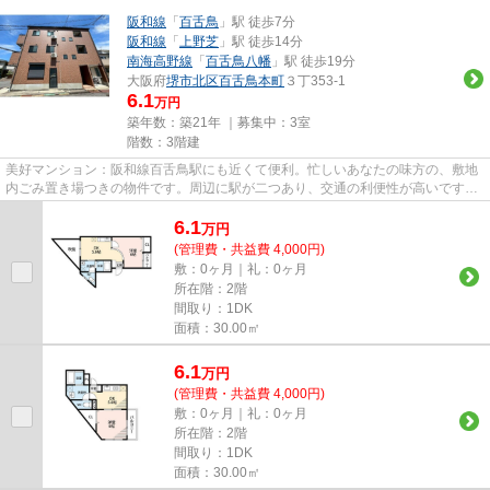
阪和線
「
百舌鳥
」駅 徒歩7分
阪和線
「
上野芝
」駅 徒歩14分
南海高野線
「
百舌鳥八幡
」駅 徒歩19分
大阪府
堺市北区
百舌鳥本町
３丁353-1
6.1
万円
築年数：築21年 ｜募集中：
3室
階数：3階建
美好マンション：阪和線百舌鳥駅にも近くて便利。忙しいあなたの味方の、敷地
内ごみ置き場つきの物件です。周辺に駅が二つあり、交通の利便性が高いです。
こちらの物件はマンションで...
6.1
万
円
(管理費・共益費 4,000円)
敷：0ヶ月｜礼：0ヶ月
所在階：2階
間取り：1DK
面積：30.00㎡
6.1
万
円
(管理費・共益費 4,000円)
敷：0ヶ月｜礼：0ヶ月
所在階：2階
間取り：1DK
面積：30.00㎡