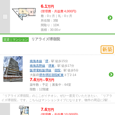
6.1
万
円
(管理費・共益費 4,000円)
敷：0ヶ月｜礼：0ヶ月
所在階：3階
間取り：1DK
面積：30.00㎡
リアライズ堺宿院
賃貸｜マンション
南海本線
「
堺
」駅 徒歩15分
南海高野線
「
堺東
」駅 徒歩17分
阪堺電軌阪堺線
「
宿院
」駅 徒歩5分
大阪府
堺市堺区
宿院町東
３丁2-14
7.6
9
万円～
万円
築年数：予定 ｜募集中：
64室
階数：12階建
「リアライズ堺宿院」のここがイチオシ。ぜひ一度見ていただきたい、「リアラ
イズ堺宿院」です。こちらはマンションタイプになります。物件の周辺に2駅あ
るので移動範囲も広がります。...
7.6
万
円
(管理費・共益費 10,000円)