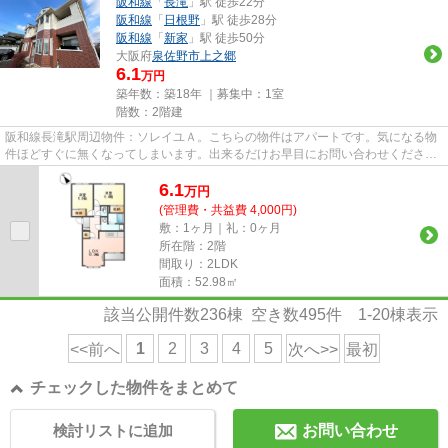
阪和線
「
長滝
」駅 徒歩22分
阪和線
「
日根野
」駅 徒歩28分
阪和線
「
新家
」駅 徒歩50分
大阪府
泉佐野市
上之郷
6.1
万円
築年数：築18年 ｜募集中：
1室
階数：2階建
阪和線長滝駅周辺物件：ソレイユＡ。こちらの物件はアパートです。気になる物
件ほどすぐに無くなってしまいます。出来るだけお早目にお問い合わせくださ
い。スタッフ一同サポート致し...
6.1
万
円
(管理費・共益費 4,000円)
敷：1ヶ月｜礼：0ヶ月
所在階：2階
間取り：2LDK
面積：52.98㎡
該当公開件数
236
棟 空き数
495
件
1-20
棟表示
1
2
3
4
5
<<前へ
次へ>>
最初
チェックした物件をまとめて
検討リストに追加
お問い合わせ