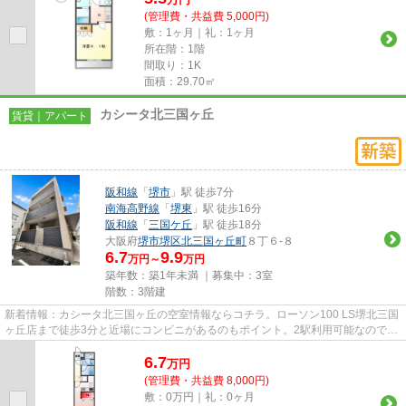
(管理費・共益費 5,000円)
敷：1ヶ月｜礼：1ヶ月
所在階：1階
間取り：1K
面積：29.70㎡
カシータ北三国ヶ丘
賃貸｜アパート
阪和線
「
堺市
」駅 徒歩7分
南海高野線
「
堺東
」駅 徒歩16分
阪和線
「
三国ケ丘
」駅 徒歩18分
大阪府
堺市堺区
北三国ヶ丘町
８丁６-８
6.7
9.9
万円～
万円
築年数：築1年未満 ｜募集中：
3室
階数：3階建
新着情報：カシータ北三国ヶ丘の空室情報ならコチラ。ローソン100 LS堺北三国
ヶ丘店まで徒歩3分と近場にコンビニがあるのもポイント。2駅利用可能なので、
用途や行き先に応じて経路を...
6.7
万
円
(管理費・共益費 8,000円)
敷：0万円｜礼：0ヶ月