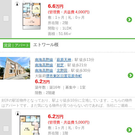
の煩わしさを軽減するのが、敷...
6.6
万
円
(管理費・共益費 4,000円)
敷：1ヶ月｜礼：0ヶ月
所在階：2階
間取り：1LDK
面積：51.66㎡
エトワール桜
賃貸｜アパート
南海高野線
「
萩原天神
」駅 徒歩13分
南海高野線
「
初芝
」駅 徒歩21分
南海高野線
「
北野田
」駅 徒歩30分
大阪府
堺市東区
日置荘原寺町
6.2
万円
築年数：築16年 ｜募集中：
1室
階数：2階建
好評の駅近物件となっており、駅より徒歩10分に立地しています。こちらの物件
はアパートです。まだ気になる物件が見つからないのであれば、当社にご連絡く
ださい！豊富な賃貸物件を取...
6.2
万
円
(管理費・共益費 5,000円)
敷：1ヶ月｜礼：0ヶ月
所在階：1階