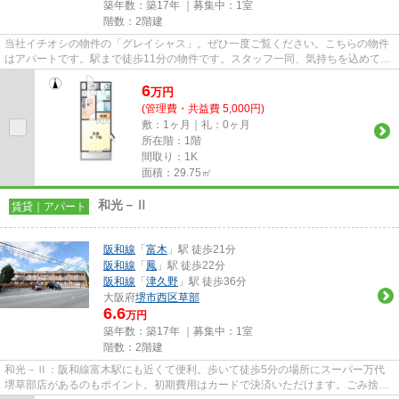
築年数：築17年 ｜募集中：
1室
階数：2階建
当社イチオシの物件の「グレイシャス」。ぜひ一度ご覧ください。こちらの物件
はアパートです。駅まで徒歩11分の物件です。スタッフ一同、気持ちを込めてお
客様の物件探しのお手伝いを...
6
万
円
(管理費・共益費 5,000円)
敷：1ヶ月｜礼：0ヶ月
所在階：1階
間取り：1K
面積：29.75㎡
和光－Ⅱ
賃貸｜アパート
阪和線
「
富木
」駅 徒歩21分
阪和線
「
鳳
」駅 徒歩22分
阪和線
「
津久野
」駅 徒歩36分
大阪府
堺市西区
草部
6.6
万円
築年数：築17年 ｜募集中：
1室
階数：2階建
和光－Ⅱ：阪和線富木駅にも近くて便利。歩いて徒歩5分の場所にスーパー万代
堺草部店があるのもポイント。初期費用はカードで決済いただけます。ごみ捨て