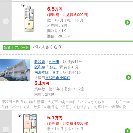
6.5
万
円
(管理費・共益費 6,000円)
敷：1ヶ月｜礼：1ヶ月
所在階：3階
間取り：1K
面積：28.11㎡
パレスさくらＢ
賃貸｜アパート
阪和線
「
久米田
」駅 徒歩17分
阪和線
「
下松
」駅 徒歩31分
南海本線
「
春木
」駅 徒歩41分
大阪府
岸和田市
池尻町
5.1
万円
築年数：築33年 ｜募集中：
2室
階数：2階建
岸和田市近辺での物件情報：大好評のあの物件「パレスさくらＢ」。こちらの物
件はアパートです。数多くの物件をご用意しております。お客様のご希望の物件
をお選び下さい。スタッフ一...
5.1
万
円
(管理費・共益費 4,000円)
敷：1ヶ月｜礼：1ヶ月