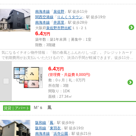
南海本線
「
泉佐野
」駅 徒歩11分
関西空港線
「
りんくうタウン
」駅 徒歩19分
南海本線
「
井原里
」駅 徒歩28分
大阪府
泉佐野市
野出町
１１-２１
6.4
万円
築年数：築1年未満 ｜募集中：
1室
階数：3階建
気になるイチオシ物件情報：「朝の春風とふんわりしっぽ」。クレジットカード
で初期費用がお支払いいただけるので、決済の手間が軽減できます。徒歩11分で
駅へのアクセスが可能な物件...
6.4
万
円
(管理費・共益費 8,000円)
敷：0ヶ月｜礼：0万円
所在階：3階
間取り：1DK
面積：27.34㎡
Ｍ’ｓ 鳳
賃貸｜アパート
阪和線
「
鳳
」駅 徒歩9分
阪和線
「
東羽衣
」駅 徒歩19分
南海本線
「
浜寺公園
」駅 徒歩21分