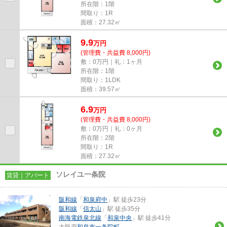
所在階：1階
間取り：1R
面積：27.32㎡
9.9
万
円
(管理費・共益費 8,000円)
敷：0万円｜礼：1ヶ月
所在階：1階
間取り：1LDK
面積：39.57㎡
6.9
万
円
(管理費・共益費 8,000円)
敷：0万円｜礼：0ヶ月
所在階：2階
間取り：1R
面積：27.32㎡
ソレイユ一条院
賃貸｜アパート
阪和線
「
和泉府中
」駅 徒歩23分
阪和線
「
信太山
」駅 徒歩35分
南海電鉄泉北線
「
和泉中央
」駅 徒歩41分
大阪府
和泉市
一条院町