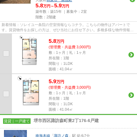
5.8
5.9
万円～
万円
築年数：築15年 ｜募集中：
2室
階数：2階建
新着情報：ソレイユ一条院の空室情報ならコチラ。こちらの物件はアパートで
す。賃貸物件をお探しの方は、ぜひ当社にお任せ下さい。多種多様な物件情報と
地域情報をご提供いたします。...
5.8
万
円
(管理費・共益費 3,000円)
敷：1ヶ月｜礼：1ヶ月
所在階：1階
間取り：1LDK
面積：41.04㎡
5.9
万
円
(管理費・共益費 3,000円)
敷：1ヶ月｜礼：1ヶ月
所在階：1階
間取り：1LDK
面積：41.04㎡
堺市西区諏訪森町東2丁176-6戸建
賃貸｜一戸建て
南海本線
「
諏訪ノ森
」駅 徒歩7分