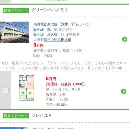
グリーンベルノモリ
賃貸｜アパート
南海電鉄泉北線
「
深井
」駅 徒歩22分
阪和線
「
鳳
」駅 徒歩34分
阪和線
「
津久野
」駅 徒歩40分
大阪府
堺市中区
八田北町
6
万円
築年数：築33年 ｜募集中：
1室
階数：2階建
ぜひ一度見ていただきたい、「グリーンベルノモリ」です。こちらの物件はアパ
ートです。こちらの物件には自走式駐車場があります。忙しい方にも好評の敷地
内ごみ置き場付物件。できる...
6
万
円
(管理費・共益費 3,000円)
敷：1ヶ月｜礼：0ヶ月
所在階：2階
間取り：2LDK
面積：49.00㎡
ソレイユＡ
賃貸｜アパート