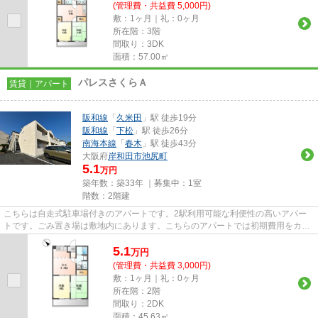
(管理費・共益費 5,000円)
敷：1ヶ月｜礼：0ヶ月
所在階：3階
間取り：3DK
面積：57.00㎡
パレスさくらＡ
賃貸｜アパート
阪和線
「
久米田
」駅 徒歩19分
阪和線
「
下松
」駅 徒歩26分
南海本線
「
春木
」駅 徒歩43分
大阪府
岸和田市
池尻町
5.1
万円
築年数：築33年 ｜募集中：
1室
階数：2階建
こちらは自走式駐車場付きのアパートです。2駅利用可能な利便性の高いアパー
トです。ごみ置き場は敷地内にあります。こちらのアパートでは初期費用をカー
ドでお支払いいただけます。他...
5.1
万
円
(管理費・共益費 3,000円)
敷：1ヶ月｜礼：0ヶ月
所在階：2階
間取り：2DK
面積：45.63㎡