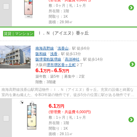
敷：0ヶ月｜礼：1ヶ月
所在階：1階
間取り：1K
面積：28.98㎡
Ｉ．Ｎ（アイエヌ）香ヶ丘
賃貸｜マンション
南海高野線
「
浅香山
」駅 徒歩6分
阪和線
「
浅香
」駅 徒歩13分
阪堺電軌阪堺線
「
高須神社
」駅 徒歩14分
大阪府
堺市堺区
香ヶ丘町
２丁
6.1
6.5
万円～
万円
築年数：築5年 ｜募集中：
2室
階数：3階建
南海高野線浅香山駅周辺物件：Ｉ．Ｎ（アイエヌ）香ヶ丘。充実の設備と綺麗な
室内を兼ね備えた、令和3年築の物件です。徒歩5分の位置に駅がある物件です。
こちらの物件はマンションで...
6.1
万
円
(管理費・共益費 6,000円)
敷：1ヶ月｜礼：1ヶ月
所在階：1階
間取り：1K
面積：28.11㎡