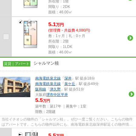
所在階：1階
間取り：2DK
面積：46.00㎡
5.1
万
円
(管理費・共益費 4,000円)
敷：1ヶ月｜礼：0ヶ月
所在階：2階
間取り：1LDK
面積：46.00㎡
シャルマン桂
賃貸｜アパート
南海電鉄泉北線
「
深井
」駅 徒歩18分
南海電鉄泉北線
「
泉ケ丘
」駅 徒歩49分
阪和線
「
津久野
」駅 徒歩51分
大阪府
堺市中区
平井
5.5
万円
築年数：築17年 ｜募集中：
1室
階数：2階建
当社イチオシの物件の「シャルマン桂」。ぜひ一度ご覧ください。こちらの物件
はアパートです。こちらの物件以外にも、南海電鉄泉北線深井駅近くの物件情報
を取り扱っております。物件...
5.5
万
円