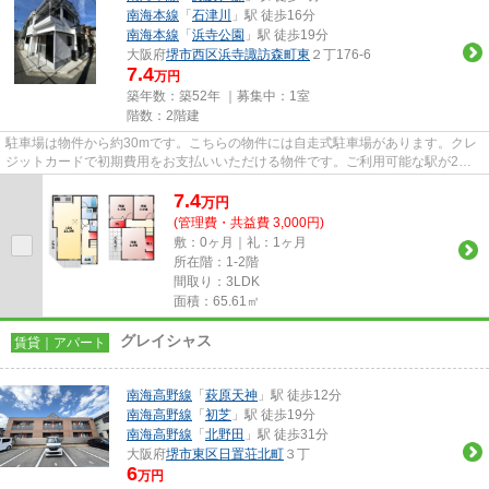
南海本線
「
石津川
」駅 徒歩16分
南海本線
「
浜寺公園
」駅 徒歩19分
大阪府
堺市西区
浜寺諏訪森町東
２丁176-6
7.4
万円
築年数：築52年 ｜募集中：
1室
階数：2階建
駐車場は物件から約30mです。こちらの物件には自走式駐車場があります。クレ
ジットカードで初期費用をお支払いいただける物件です。ご利用可能な駅が2つ
あり、行き先に応じて乗車駅の...
7.4
万
円
(管理費・共益費 3,000円)
敷：0ヶ月｜礼：1ヶ月
所在階：1-2階
間取り：3LDK
面積：65.61㎡
グレイシャス
賃貸｜アパート
南海高野線
「
萩原天神
」駅 徒歩12分
南海高野線
「
初芝
」駅 徒歩19分
南海高野線
「
北野田
」駅 徒歩31分
大阪府
堺市東区
日置荘北町
３丁
6
万円