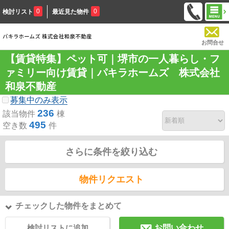
0
0
検討リスト
最近見た物件
お問合せ
【賃貸特集】ペット可｜堺市の一人暮らし・フ
ァミリー向け賃貸｜パキラホームズ 株式会社
和泉不動産
募集中のみ表示
236
該当物件
棟
495
空き数
件
さらに条件を絞り込む
物件リクエスト
チェックした物件をまとめて
検討リストに追加
お問い合わせ