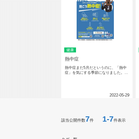
健康
熱中症
熱中症まだ5月だというのに、「熱中
症」を気にする季節になりました。ま
だ、暑さに慣れていない身体なので...
2022-05-29
7
1-7
該当公開件数
件
件表示