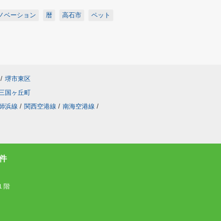
ノベーション
暦
高石市
ペット
/
堺市東区
三国ヶ丘町
師浜線
/
関西空港線
/
南海空港線
/
件
１階