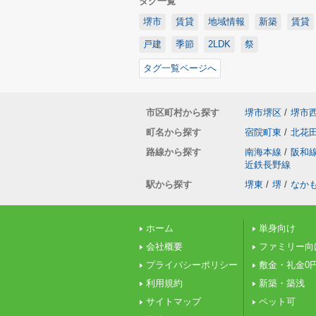
タグ一覧
堺市
賃貸
地域情報
新築
賃貸
戸建
季節
2LDK
祭
タグ一覧ページへ
市区町村から探す
堺市堺区
/
堺市
町名から探す
宿院町東
/
北花
路線から探す
南海本線
/
阪和
近鉄長野線
駅から探す
堺東
/
堺
/
なか
ホーム
単身向け
会社概要
ファミリー向
プライバシーポリシー
敷金・礼金0
利用規約
新築・築浅
サイトマップ
ペット可