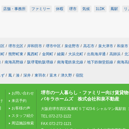
店舗・事務所
ファミリー
休暇
堺市
気候
1LDK
鳳駅
リ
西区
/
堺市北区
/
岸和田市
/
堺市中区
/
泉佐野市
/
高石市
/
泉大津市
/
和泉市
田町
/
熊野町東
/
鳳西町
/
金岡町
/
綾園
/
大浜北町
/
出島海岸通
/
高師浜
/
北
線
/
南海高野線
/
阪堺電軌阪堺線
/
南海電鉄泉北線
/
地下鉄御堂筋線
/
南海高
もず
/
鳳
/
湊
/
深井
/
東羽衣
/
富木
/
津久野
/
宿院
堺市の一人暮らし・ファミリー向け賃貸物
お問い合わせ
パキラホームズ 株式会社和泉不動産
け
来店予約
円
お客様の声
大阪府堺市西区鳳東町５丁423-6 シャルマン鳳駅前 
スタッフ紹介
TEL:072-272-1122
周辺施設検索
FAX:072-272-1121