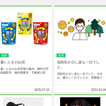
健康
健康
暑いときのお供
花粉症が少し楽な一日でし
た。
暑いときのお供営業の案内、物件の写
真撮影等、物件調査等、不動産の営業
花粉症が少し楽な一日でした。今日
は外出する機会が多いです。夏は、...
は、暖かい一日でしたが、雨模様で花
粉症が楽でした。このまま、早く花
粉...
2025-07-25
2023-03-2