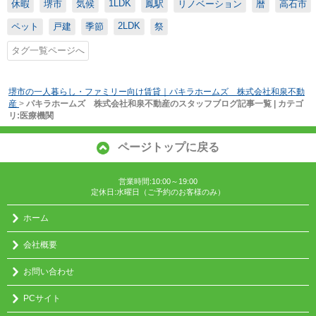
1LDK
休暇
堺市
気候
鳳駅
リノベーション
暦
高石市
2LDK
ペット
戸建
季節
祭
タグ一覧ページへ
堺市の一人暮らし・ファミリー向け賃貸｜パキラホームズ 株式会社和泉不動
産
>
パキラホームズ 株式会社和泉不動産のスタッフブログ記事一覧 | カテゴ
リ:医療機関
ページトップに戻る
営業時間:10:00～19:00
定休日:水曜日（ご予約のお客様のみ）
ホーム
会社概要
お問い合わせ
PCサイト