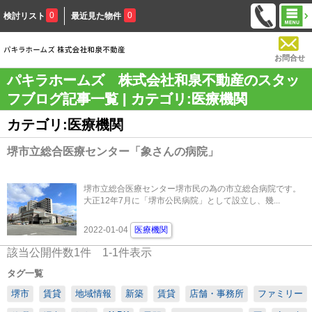
0
0
検討リスト
最近見た物件
お問合せ
パキラホームズ 株式会社和泉不動産のスタッ
フブログ記事一覧 | カテゴリ:医療機関
カテゴリ:医療機関
堺市立総合医療センター「象さんの病院」
堺市立総合医療センター堺市民の為の市立総合病院です。
大正12年7月に「堺市公民病院」として設立し、幾...
2022-01-04
医療機関
該当公開件数
1
件
1-1
件表示
タグ一覧
堺市
賃貸
地域情報
新築
賃貸
店舗・事務所
ファミリー