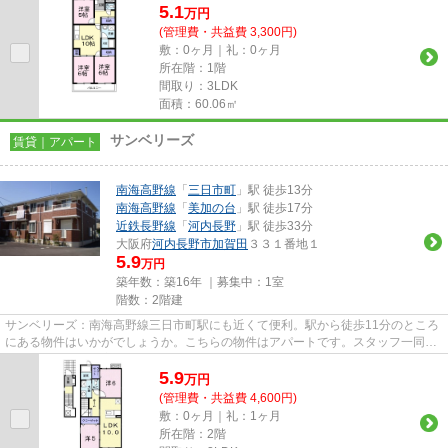
5.1
万
円
(管理費・共益費 3,300円)
敷：0ヶ月｜礼：0ヶ月
所在階：1階
間取り：3LDK
面積：60.06㎡
サンベリーズ
賃貸｜アパート
南海高野線
「
三日市町
」駅 徒歩13分
南海高野線
「
美加の台
」駅 徒歩17分
近鉄長野線
「
河内長野
」駅 徒歩33分
大阪府
河内長野市
加賀田
３３１番地１
5.9
万円
築年数：築16年 ｜募集中：
1室
階数：2階建
サンベリーズ：南海高野線三日市町駅にも近くて便利。駅から徒歩11分のところ
にある物件はいかがでしょうか。こちらの物件はアパートです。スタッフ一同、
気持ちを込めてお客様の物件...
5.9
万
円
(管理費・共益費 4,600円)
敷：0ヶ月｜礼：1ヶ月
所在階：2階