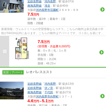
近鉄長野線
「
河内長野
」駅 徒歩37分
南海高野線
「
滝谷
」駅 徒歩40分
大阪府
河内長野市
荘園町
２６４９－６９
7.5
万円
築年数：築3年 ｜募集中：
1室
階数：2階建
新着情報：ヴェルドミールの空室情報ならコチラ。こちらの物件は泉北高倉小学
校が5943m以内にあります。こちらの物件はアパートです。ゴミ出しを楽にする
ために、遠くまで行かずに済む...
7.5
万
円
(管理費・共益費 6,000円)
敷：0ヶ月｜礼：1ヶ月
所在階：1階
間取り：2LDK
面積：48.23㎡
レオパレスエスト
賃貸｜アパート
近鉄長野線
「
河内長野
」駅 徒歩13分
近鉄長野線
「
汐ノ宮
」駅 徒歩16分
南海高野線
「
千代田
」駅 徒歩27分
大阪府
河内長野市
向野町
１３７－１
4.6
5.1
万円～
万円
築年数：築21年 ｜募集中：
2室