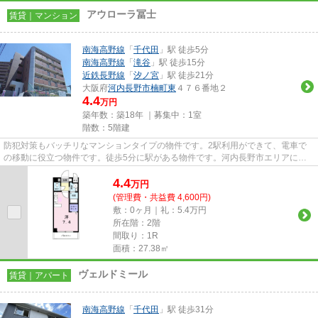
アウローラ冨士
賃貸｜マンション
南海高野線
「
千代田
」駅 徒歩5分
南海高野線
「
滝谷
」駅 徒歩15分
近鉄長野線
「
汐ノ宮
」駅 徒歩21分
大阪府
河内長野市
楠町東
４７６番地２
4.4
万円
築年数：築18年 ｜募集中：
1室
階数：5階建
防犯対策もバッチリなマンションタイプの物件です。2駅利用ができて、電車で
の移動に役立つ物件です。徒歩5分に駅がある物件です。河内長野市エリアにあ
る賃貸情報のことなら、地域に...
4.4
万
円
(管理費・共益費 4,600円)
敷：0ヶ月｜礼：5.4万円
所在階：2階
間取り：1R
面積：27.38㎡
ヴェルドミール
賃貸｜アパート
南海高野線
「
千代田
」駅 徒歩31分