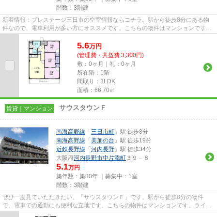
階数：3階建
新着情報：プレステージ三日市の空室情報ならコチラ。駅から徒歩8分にある物
件なので、電車利用が多い方にオススメです。こちらの物件はマンションです。
賃貸物件をお探しなら、当社に...
5.6
万
円
(管理費・共益費 3,300円)
敷：0ヶ月｜礼：0ヶ月
所在階：1階
間取り：3LDK
面積：66.70㎡
サウスタウンＦ
賃貸｜マンション
南海高野線
「
三日市町
」駅 徒歩8分
南海高野線
「
美加の台
」駅 徒歩19分
近鉄長野線
「
河内長野
」駅 徒歩34分
大阪府
河内長野市
中片添町
３９－８
5.1
万円
築年数：築30年 ｜募集中：
1室
階数：3階建
ぜひ一度見ていただきたい、「サウスタウンＦ」です。駅から徒歩8分の物件
で、電車での通勤にも便利な立地です。こちらの物件はマンションです。ライフ
スタイルに適した賃貸物件をお探...