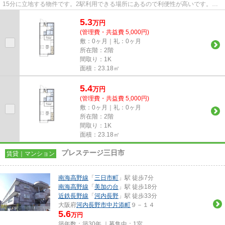
15分に立地する物件です。2駅利用できる場所にあるので利便性が高いです。当
社スタッフが地域の賃貸情報を...
5.3
万
円
(管理費・共益費 5,000円)
敷：0ヶ月｜礼：0ヶ月
所在階：2階
間取り：1K
面積：23.18㎡
5.4
万
円
(管理費・共益費 5,000円)
敷：0ヶ月｜礼：0ヶ月
所在階：2階
間取り：1K
面積：23.18㎡
プレステージ三日市
賃貸｜マンション
南海高野線
「
三日市町
」駅 徒歩7分
南海高野線
「
美加の台
」駅 徒歩18分
近鉄長野線
「
河内長野
」駅 徒歩33分
大阪府
河内長野市
中片添町
９－１４
5.6
万円
築年数：築30年 ｜募集中：
1室