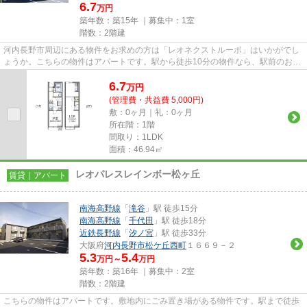
6.7
万円
築年数：築15年 ｜募集中：
1室
階数：2階建
河内長野市周辺にある物件をお求めの方は「レオネクストルーポ」はいかがでし
ょうか。こちらの物件はアパートです。駅から徒歩10分の物件なら、駅前のお買
い物も便利です。お求めのエ...
6.7
万
円
(管理費・共益費 5,000円)
敷：0ヶ月｜礼：0ヶ月
所在階：1階
間取り：1LDK
面積：46.94㎡
レオパレスレインボー松ヶ丘
賃貸｜アパート
南海高野線
「
滝谷
」駅 徒歩15分
南海高野線
「
千代田
」駅 徒歩18分
近鉄長野線
「
汐ノ宮
」駅 徒歩33分
大阪府
河内長野市
松ケ丘西町
１６６９－２
5.3
5.4
万円～
万円
築年数：築16年 ｜募集中：
2室
階数：2階建
こちらの物件はアパートです。敷地内にごみ置き場がある物件です。駅まで徒歩