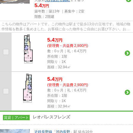
5.4
万円
築年数：築13年 ｜募集中：
2室
階数：2階建
こちらの物件はアパートです。この物件は駅まで徒歩13分の立地です。地域の物
件情報を数多く集めました。お客様に合った物件をご自由にお選び下さい。お問
い合わせもお気軽にご連絡下...
5.4
万
円
(管理費・共益費 2,900円)
敷：0ヶ月｜礼：6.4万円
所在階：1階
間取り：1K
面積：32.94㎡
5.4
万
円
(管理費・共益費 2,900円)
敷：0ヶ月｜礼：6.4万円
所在階：1階
間取り：1K
面積：32.94㎡
レオパレスフレンズ
賃貸｜アパート
近鉄長野線
「
河内長野
」駅 徒歩16分