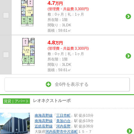
4.7
万
円
(管理費・共益費 3,300円)
敷：0ヶ月｜礼：1ヶ月
所在階：1階
間取り：3LDK
面積：59.61㎡
4.8
万
円
(管理費・共益費 3,300円)
敷：0ヶ月｜礼：1ヶ月
所在階：1階
間取り：3LDK
面積：59.61㎡
全6件を表示する
レオネクストルーポ
賃貸｜アパート
南海高野線
「
三日市町
」駅 徒歩10分
南海高野線
「
美加の台
」駅 徒歩19分
近鉄長野線
「
河内長野
」駅 徒歩36分
大阪府
河内長野市
中片添町
１５－７