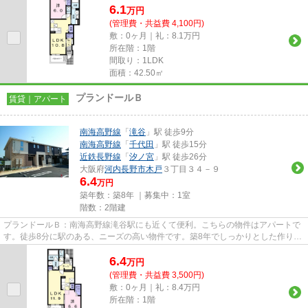
6.1
万
円
(管理費・共益費 4,100円)
敷：0ヶ月｜礼：8.1万円
所在階：1階
間取り：1LDK
面積：42.50㎡
プランドールＢ
賃貸｜アパート
南海高野線
「
滝谷
」駅 徒歩9分
南海高野線
「
千代田
」駅 徒歩15分
近鉄長野線
「
汐ノ宮
」駅 徒歩26分
大阪府
河内長野市
木戸
３丁目３４－９
6.4
万円
築年数：築8年 ｜募集中：
1室
階数：2階建
プランドールＢ：南海高野線滝谷駅にも近くて便利。こちらの物件はアパートで
す。徒歩8分に駅のある、ニーズの高い物件です。築8年でしっかりとした作りが
特徴の物件です。スタッフ一...
6.4
万
円
(管理費・共益費 3,500円)
敷：0ヶ月｜礼：8.4万円
所在階：1階