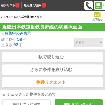
0
0
検討リスト
最近見た物件
お問合せ
近畿日本鉄道近鉄長野線の駅選択画面
募集中のみ表示
59
該当物件
件
92
空き数
件
駅で絞り込む
さらに条件を絞り込む
物件リクエスト
チェックした物件をまとめて
検討リストに追加
お問い合わせ