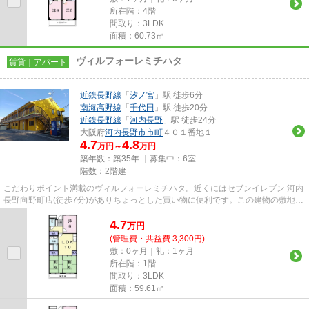
所在階：4階
間取り：3LDK
面積：60.73㎡
ヴィルフォーレミチハタ
賃貸｜アパート
近鉄長野線
「
汐ノ宮
」駅 徒歩6分
南海高野線
「
千代田
」駅 徒歩20分
近鉄長野線
「
河内長野
」駅 徒歩24分
大阪府
河内長野市
市町
４０１番地１
4.7
4.8
万円～
万円
築年数：築35年 ｜募集中：
6室
階数：2階建
こだわりポイント満載のヴィルフォーレミチハタ。近くにはセブンイレブン 河内
長野向野町店(徒歩7分)がありちょっとした買い物に便利です。この建物の敷地内
にごみ置き場があります。...
4.7
万
円
(管理費・共益費 3,300円)
敷：0ヶ月｜礼：1ヶ月
所在階：1階
間取り：3LDK
面積：59.61㎡