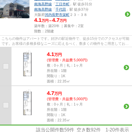
南海高野線
「
三日市町
」駅 徒歩31分
南海高野線
「
千代田
」駅 徒歩37分
大阪府
河内長野市
栄町
２３－３８
4.1
4.7
万円～
万円
築年数：築20年 ｜募集中：
2室
階数：2階建
こちらの物件はアパートです。好評の駅近物件で、徒歩15分でのアクセスが可能
です。お客様の多種多様なニーズに応えるべく、数多くの物件をご用意してお待
ちしております。どうぞこち...
4.1
万
円
(管理費・共益費 5,000円)
敷：0ヶ月｜礼：1ヶ月
所在階：1階
間取り：1K
面積：22.35㎡
4.7
万
円
(管理費・共益費 5,000円)
敷：0ヶ月｜礼：1ヶ月
所在階：1階
間取り：1K
面積：22.35㎡
該当公開件数
59
件 空き数
92
件
1-20
件表示