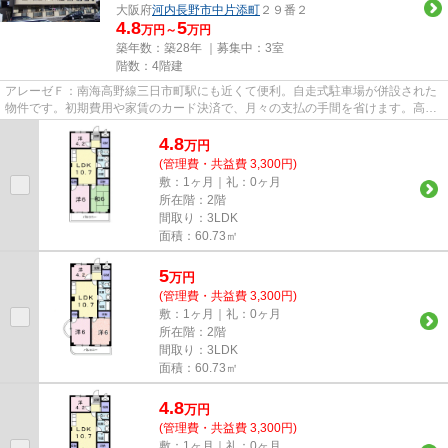
大阪府
河内長野市
中片添町
２９番２
4.8
5
万円～
万円
築年数：築28年 ｜募集中：
3室
階数：4階建
アレーゼＦ：南海高野線三日市町駅にも近くて便利。自走式駐車場が併設された
物件です。初期費用や家賃のカード決済で、月々の支払の手間を省けます。高い
ニーズのある、駅徒歩9分の物...
4.8
万
円
(管理費・共益費 3,300円)
敷：1ヶ月｜礼：0ヶ月
所在階：2階
間取り：3LDK
面積：60.73㎡
5
万
円
(管理費・共益費 3,300円)
敷：1ヶ月｜礼：0ヶ月
所在階：2階
間取り：3LDK
面積：60.73㎡
4.8
万
円
(管理費・共益費 3,300円)
敷：1ヶ月｜礼：0ヶ月