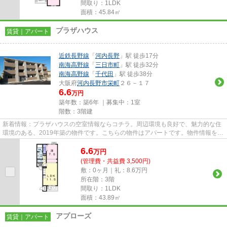
間取り：1LDK
面積：45.84㎡
プラザハウス
賃貸｜アパート
近鉄長野線
「
河内長野
」駅 徒歩17分
南海高野線
「
三日市町
」駅 徒歩32分
南海高野線
「
千代田
」駅 徒歩38分
大阪府
河内長野市
栄町
２６－１７
6.6
万円
築年数：築6年 ｜募集中：
1室
階数：3階建
新着情報：プラザハウスの空室情報ならコチラ。周辺環境も良好で、魅力的な住
環境のある、2019年築の物件です。こちらの物件はアパートです。物件情報を数
多く取り揃えている当社は、...
6.6
万
円
(管理費・共益費 3,500円)
敷：0ヶ月｜礼：8.6万円
所在階：3階
間取り：1LDK
面積：43.89㎡
アプローズ
賃貸｜アパート