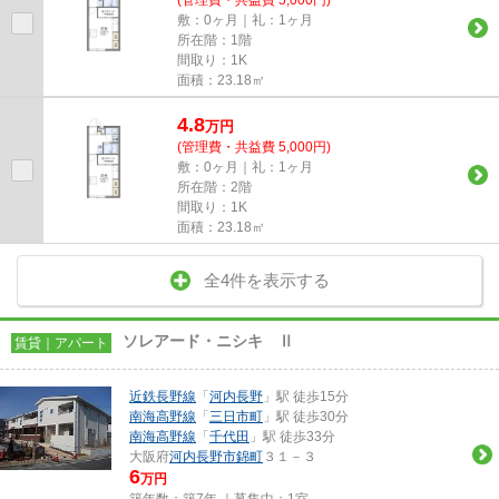
敷：0ヶ月｜礼：1ヶ月
所在階：1階
間取り：1K
面積：23.18㎡
4.8
万
円
(管理費・共益費 5,000円)
敷：0ヶ月｜礼：1ヶ月
所在階：2階
間取り：1K
面積：23.18㎡
全4件を表示する
ソレアード・ニシキ Ⅱ
賃貸｜アパート
近鉄長野線
「
河内長野
」駅 徒歩15分
南海高野線
「
三日市町
」駅 徒歩30分
南海高野線
「
千代田
」駅 徒歩33分
大阪府
河内長野市
錦町
３１－３
6
万円
築年数：築7年 ｜募集中：
1室