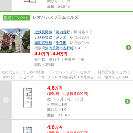
間取り：2LDK
面積：54.67㎡
レオパレスプラムヒルズ
賃貸｜アパート
近鉄長野線
「
河内長野
」駅 徒歩10分
近鉄長野線
「
汐ノ宮
」駅 徒歩20分
南海高野線
「
千代田
」駅 徒歩24分
大阪府
河内長野市
古野町
１４－５
4.6
4.9
万円～
万円
築年数：築19年 ｜募集中：
4室
階数：2階建
気になるイチオシ物件情報：「レオパレスプラムヒルズ」。日用品を揃えるのに
便利なホームセンター「コーナンPRO河内長野310号線店」が、物件から416mの
ところにあります。2駅利用可能...
4.6
万
円
(管理費・共益費 5,000円)
敷：0ヶ月｜礼：1ヶ月
所在階：1階
間取り：1K
面積：23.18㎡
4.6
万
円
(管理費・共益費 5,000円)