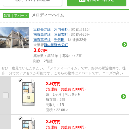
メロディーハイム
賃貸｜アパート
近鉄長野線
「
河内長野
」駅 徒歩11分
南海高野線
「
三日市町
」駅 徒歩26分
南海高野線
「
千代田
」駅 徒歩32分
大阪府
河内長野市
栄町
3.6
万円
築年数：築31年 ｜募集中：
2室
階数：2階建
ぜひ一度見ていただきたい、「メロディーハイム」です。好評の駅近物件で、徒
歩11分でのアクセスが可能です。こちらの物件はアパートです。ニーズの高い河
内長野市内の物件です。こち...
3.6
万
円
(管理費・共益費 2,000円)
敷：1ヶ月｜礼：0ヶ月
所在階：2階
間取り：1R
面積：22.68㎡
3.6
万
円
(管理費・共益費 2,000円)