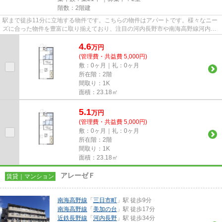
階数：2階建
駅まで徒歩11分に立地する物件です。こちらの物件はアパートです。様々なニー
ズに合った物件を豊富に取り揃えており、注目の河内長野市や南海高野線河内長
野付近の物件情報も多数取り...
4.6
万
円
(管理費・共益費 5,000円)
敷：0ヶ月｜礼：0ヶ月
所在階：2階
間取り：1K
面積：23.18㎡
5.1
万
円
(管理費・共益費 5,000円)
敷：0ヶ月｜礼：0ヶ月
所在階：2階
間取り：1K
面積：23.18㎡
アレーゼＦ
賃貸｜マンション
南海高野線
「
三日市町
」駅 徒歩9分
南海高野線
「
美加の台
」駅 徒歩17分
近鉄長野線
「
河内長野
」駅 徒歩34分