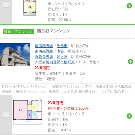
敷：1ヶ月｜礼：0ヶ月
所在階：2階
間取り：1R
面積：22.68㎡
楠古谷マンション
賃貸｜マンション
南海高野線
「
千代田
」駅 徒歩7分
南海高野線
「
滝谷
」駅 徒歩19分
近鉄長野線
「
汐ノ宮
」駅 徒歩23分
大阪府
河内長野市
楠町東
１６８３番地１
2.6
万円
築年数：築34年 ｜募集中：
1室
階数：3階建
ぜひ一度見ていただきたい、「楠古谷マンション」です。南海高野線千代田駅周
辺物件：楠古谷マンション。敷地内にゴミ置き場が備え付けられているので、遠
くまで運ぶ必要がなくゴミ出...
2.6
万
円
(管理費・共益費 3,300円)
敷：1ヶ月｜礼：0ヶ月
所在階：1階
間取り：1K
面積：19.87㎡