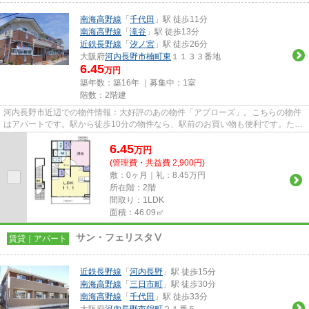
南海高野線
「
千代田
」駅 徒歩11分
南海高野線
「
滝谷
」駅 徒歩13分
近鉄長野線
「
汐ノ宮
」駅 徒歩26分
大阪府
河内長野市
楠町東
１１３３番地
6.45
万円
築年数：築16年 ｜募集中：
1室
階数：2階建
河内長野市近辺での物件情報：大好評のあの物件「アプローズ」。こちらの物件
はアパートです。駅から徒歩10分の物件なら、駅前のお買い物も便利です。たく
さんの物件をご用意致しまし...
6.45
万
円
(管理費・共益費 2,900円)
敷：0ヶ月｜礼：8.45万円
所在階：2階
間取り：1LDK
面積：46.09㎡
サン・フェリスタⅤ
賃貸｜アパート
近鉄長野線
「
河内長野
」駅 徒歩15分
南海高野線
「
三日市町
」駅 徒歩30分
南海高野線
「
千代田
」駅 徒歩33分
大阪府
河内長野市
錦町
２１番５