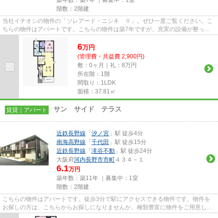
階数：2階建
当社イチオシの物件の「ソレアード・ニシキ Ⅱ」。ぜひ一度ご覧ください。こ
ちらの物件はアパートです。こちらの物件は築7年ですが、充実の設備が整って
います。徒歩13分で駅へのアク...
6
万
円
(管理費・共益費 2,900円)
敷：0ヶ月｜礼：8万円
所在階：1階
間取り：1LDK
面積：37.81㎡
サン サイド テラス
賃貸｜アパート
近鉄長野線
「
汐ノ宮
」駅 徒歩4分
南海高野線
「
千代田
」駅 徒歩15分
近鉄長野線
「
滝谷不動
」駅 徒歩24分
大阪府
河内長野市
市町
４３４－１
6.1
万円
築年数：築11年 ｜募集中：
1室
階数：2階建
こちらの物件はアパートです。徒歩3分で駅にアクセスできる物件です。物件を
お探しの方は、こちらからお探しになりませんか。種類豊富に物件をご用意し
て、お待ちしております。