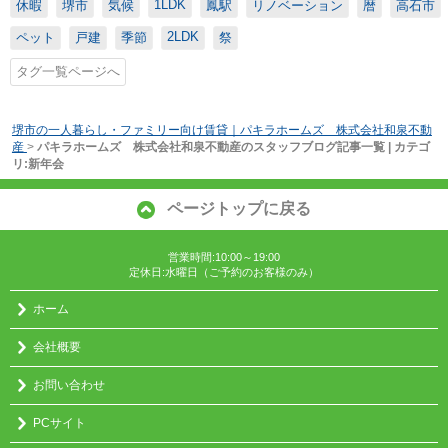
1LDK
休暇
堺市
気候
鳳駅
リノベーション
暦
高石市
2LDK
ペット
戸建
季節
祭
タグ一覧ページへ
堺市の一人暮らし・ファミリー向け賃貸｜パキラホームズ 株式会社和泉不動
産
>
パキラホームズ 株式会社和泉不動産のスタッフブログ記事一覧 | カテゴ
リ:新年会
ページトップに戻る
営業時間:10:00～19:00
定休日:水曜日（ご予約のお客様のみ）
ホーム
会社概要
お問い合わせ
PCサイト