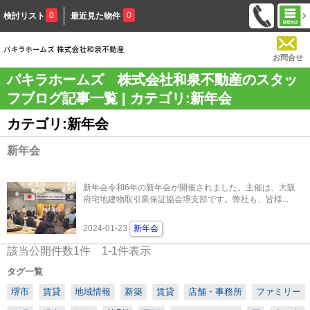
0
0
検討リスト
最近見た物件
お問合せ
パキラホームズ 株式会社和泉不動産のスタッ
フブログ記事一覧 | カテゴリ:新年会
カテゴリ:新年会
新年会
新年会令和6年の新年会が開催されました。主催は、大阪
府宅地建物取引業保証協会堺支部です。弊社も、皆様...
2024-01-23
新年会
該当公開件数
1
件
1-1
件表示
タグ一覧
堺市
賃貸
地域情報
新築
賃貸
店舗・事務所
ファミリー