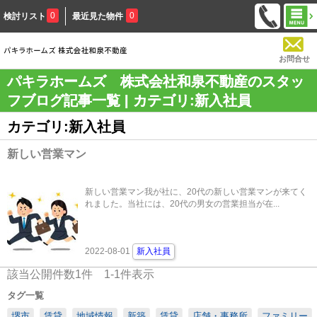
0
0
検討リスト
最近見た物件
お問合せ
パキラホームズ 株式会社和泉不動産のスタッ
フブログ記事一覧 | カテゴリ:新入社員
カテゴリ:新入社員
新しい営業マン
新しい営業マン我が社に、20代の新しい営業マンが来てく
れました。当社には、20代の男女の営業担当が在...
2022-08-01
新入社員
該当公開件数
1
件
1-1
件表示
タグ一覧
堺市
賃貸
地域情報
新築
賃貸
店舗・事務所
ファミリー