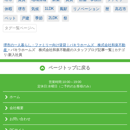
1LDK
休暇
堺市
気候
鳳駅
リノベーション
暦
高石市
2LDK
ペット
戸建
季節
祭
タグ一覧ページへ
堺市の一人暮らし・ファミリー向け賃貸｜パキラホームズ 株式会社和泉不動
産
>
パキラホームズ 株式会社和泉不動産のスタッフブログ記事一覧 | カテゴ
リ:新入社員
ページトップに戻る
営業時間:10:00～19:00
定休日:水曜日（ご予約のお客様のみ）
ホーム
会社概要
お問い合わせ
PCサイト