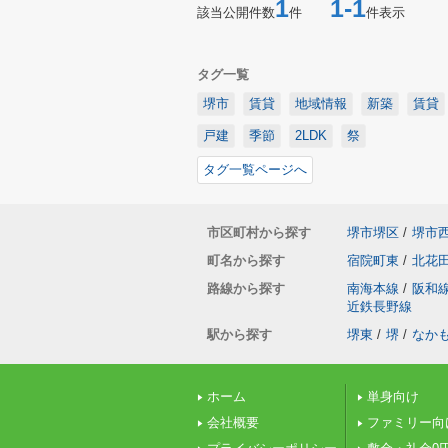
1
1-1
該当公開件数
件
件表示
タグ一覧
堺市
賃貸
地域情報
新築
賃貸
戸建
季節
2LDK
祭
タグ一覧ページへ
市区町村から探す
堺市堺区
/
堺市
町名から探す
宿院町東
/
北花
路線から探す
南海本線
/
阪和
近鉄長野線
駅から探す
堺東
/
堺
/
なか
ホーム
単身向け
会社概要
ファミリー向