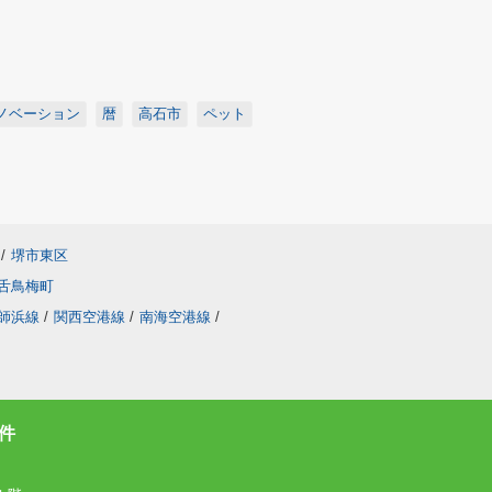
ノベーション
暦
高石市
ペット
/
堺市東区
舌鳥梅町
師浜線
/
関西空港線
/
南海空港線
/
件