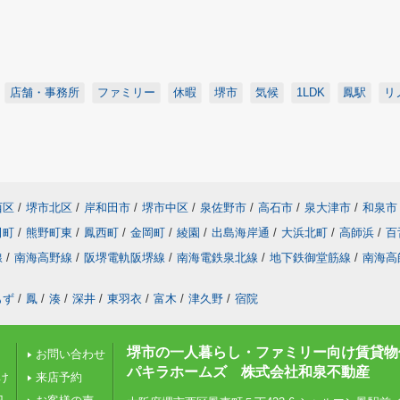
店舗・事務所
ファミリー
休暇
堺市
気候
1LDK
鳳駅
リ
西区
/
堺市北区
/
岸和田市
/
堺市中区
/
泉佐野市
/
高石市
/
泉大津市
/
和泉市
田町
/
熊野町東
/
鳳西町
/
金岡町
/
綾園
/
出島海岸通
/
大浜北町
/
高師浜
/
百
線
/
南海高野線
/
阪堺電軌阪堺線
/
南海電鉄泉北線
/
地下鉄御堂筋線
/
南海高
もず
/
鳳
/
湊
/
深井
/
東羽衣
/
富木
/
津久野
/
宿院
堺市の一人暮らし・ファミリー向け賃貸物
お問い合わせ
パキラホームズ 株式会社和泉不動産
け
来店予約