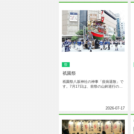
祭
祇園祭
祇園祭八坂神社の神事「疫病退散」で
す。7月17日は、前祭の山鉾巡行の日
です。大いに盛り上がる日ですね...
2026-07-17