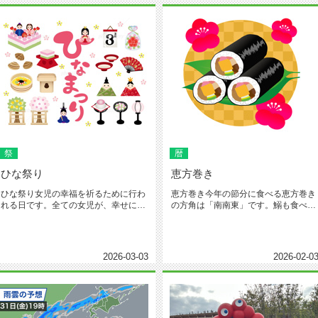
祭
暦
ひな祭り
恵方巻き
ひな祭り女児の幸福を祈るために行わ
恵方巻き今年の節分に食べる恵方巻き
れる日です。全ての女児が、幸せに過
の方角は「南南東」です。鰯も食べな
ごせる一日と、これからも健やかに...
いとね。今年は、「サラダ巻き」が...
2026-03-03
2026-02-0