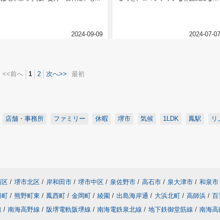
備され、地車小屋は練習が始まり...
ますよね。でも、今日も暑かった...
2024-09-09
2024-07-0
<<前へ
1
2
次へ>>
最初
店舗・事務所
ファミリー
休暇
堺市
気候
1LDK
鳳駅
リ
西区
/
堺市北区
/
岸和田市
/
堺市中区
/
泉佐野市
/
高石市
/
泉大津市
/
和泉市
田町
/
熊野町東
/
鳳西町
/
金岡町
/
綾園
/
出島海岸通
/
大浜北町
/
高師浜
/
百
線
/
南海高野線
/
阪堺電軌阪堺線
/
南海電鉄泉北線
/
地下鉄御堂筋線
/
南海高