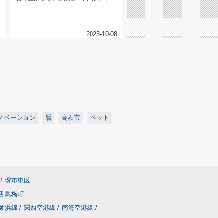
から小雨日和でしたが、皆様頑張っ...
7
2023-10-08
ノベーション
暦
高石市
ペット
/
堺市東区
舌鳥梅町
師浜線
/
関西空港線
/
南海空港線
/