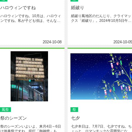
ハロウィンですね
紙破り
ハロウィンですね。10月は、ハロウィ
紙破り鳳地区のだんじり、クライマッ
ンですね。私が子ども頃は、そんなハ
クス「紙破り」。2024年10月5日午後
ロウィンの習慣なかったです。街...
5時45分より、始まりまし...
2024-10-08
2024-10-0
鳳祭
祭
祭のシーズン
七夕
祭のシーズンいよいよ、来月4日～6日
七夕本日は、7月7日、七夕ですね。ち
は地車祭ですね。提灯「御神燈」も準
ょっと、ロマンチックな雰囲気になり