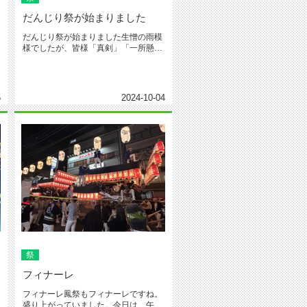
だんじり祭が始まりました
だんじり祭が始まりました生憎の雨模
様でしたが、皆様「真剣」「一所懸
命」綱を引いていました。これから
三...
5
2024-10-04
祭
フィナーレ
フィナーレ鳳祭もフィナーレですね。
盛り上がっていました。今日は、午後