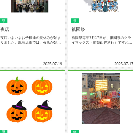
祭
祭
夜店
祇園祭
夜店いよいよお子様達の夏休みが始ま
祇園祭毎年7月17日が、祇園祭のクラ
りました。鳳商店街では、夜店が始ま
イマックス（前祭山鉾巡行）ですね。
りました。夏がきたという実感が湧...
各国の「疫病退散」を祈願する「...
2025-07-19
2025-07-1
暦
祭