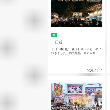
祭
十日戎
十日戎本日は、夜十日戎へ皆と一緒に
行きました。商売繁盛、家内安全、無
病息災を祈願致しました。気温も暖...
2026-01-10