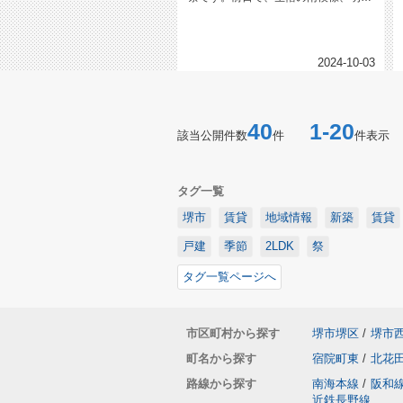
からは晴れて欲しいです。当社は、...
2024-10-03
40
1-20
該当公開件数
件
件表示
タグ一覧
堺市
賃貸
地域情報
新築
賃貸
戸建
季節
2LDK
祭
タグ一覧ページへ
市区町村から探す
堺市堺区
/
堺市
町名から探す
宿院町東
/
北花
路線から探す
南海本線
/
阪和
近鉄長野線