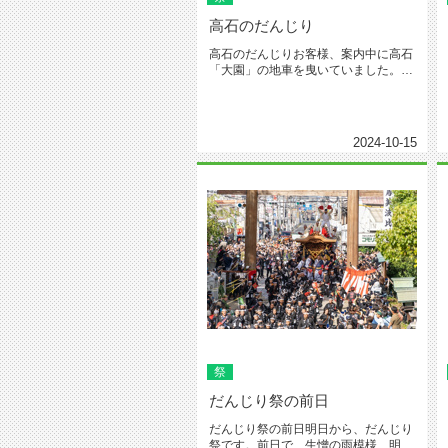
高石のだんじり
高石のだんじりお客様、案内中に高石
「大園」の地車を曳いていました。幼
児が曳いていましたが、とても凛々...
2024-10-15
祭
だんじり祭の前日
だんじり祭の前日明日から、だんじり
祭です。前日で、生憎の雨模様、明日