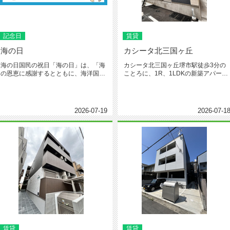
記念日
賃貸
海の日
カシータ北三国ヶ丘
海の日国民の祝日「海の日」は、「海
カシータ北三国ヶ丘堺市駅徒歩3分の
の恩恵に感謝するとともに、海洋国日
ことろに、1R、1LDKの新築アパート
本の繁栄を願う」日です。（日本海...
が登場。ペット飼育OK、事務...
2026-07-19
2026-07-1
賃貸
賃貸