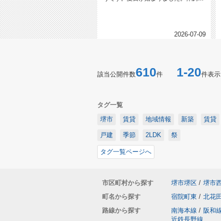
理に気をつけて参りましょう。賃貸...
2026-07-09
610
1-20
該当公開件数
件
件表示
タグ一覧
堺市
賃貸
地域情報
新築
賃貸
戸建
季節
2LDK
祭
タグ一覧ページへ
市区町村から探す
堺市堺区
/
堺市
町名から探す
宿院町東
/
北花
路線から探す
南海本線
/
阪和
近鉄長野線