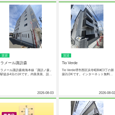
賃貸
賃貸
ラメール諏訪森
Tio Verde
ラメール諏訪森南海本線「諏訪ノ森」
Tio Verde堺市西区浜寺昭和町3丁の新
駅徒歩4分の1Kです。内装美装、設備
築2LDKです。インターネット無料、
は充実しています。是非、ホーム...
オートロック、宅配B...
2026-08-03
2026-08-0