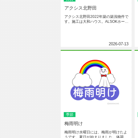
アクシス北野田
アクシス北野田2022年築の築浅物件で
す。施工は大和ハウス。ALSOKホーム
セキュリティ、ネット無料...
2026-07-13
季節
梅雨明け
梅雨明け水曜日には、梅雨が明けたよ
うです。夏日が始まりました。体調管