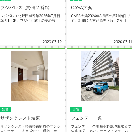
フジパレス北野田Ⅵ番館
CASA大浜
フジパレス北野田Ⅵ番館2026年7月新
CASA大浜2024年8月築の築浅物件で
築の1LDK。フジ住宅施工の安心設
す。新築時の方が退去され、2巡目と
計。お家賃もリーズナブル、お...
なります。間取りは、1LD...
2026-07-12
2026-07-1
賃貸
賃貸
サザンクレスト堺東
フェンテ・一条
サザンクレスト堺東堺東駅前のマンシ
フェンテ・一条南海高野線堺東駅まで
ョンです。一人生活では、通勤、生活
徒歩10分、ちかくにコノミヤスーパ