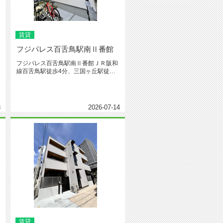
賃貸
フジパレス百舌鳥駅南Ⅱ番館
フジパレス百舌鳥駅南Ⅱ番館ＪＲ阪和
線百舌鳥駅徒歩4分、三国ヶ丘駅徒歩
14分の好立地。2025年2月築...
8
2026-07-14
賃貸