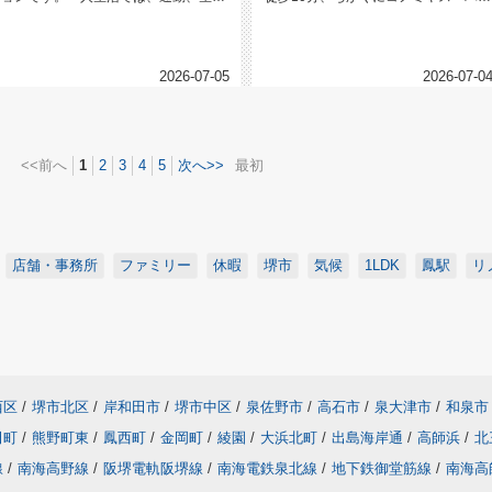
に至極便利です。上階には、2LD...
ー・マクドナルド等があります。鉄...
2026-07-05
2026-07-0
<<前へ
1
2
3
4
5
次へ>>
最初
店舗・事務所
ファミリー
休暇
堺市
気候
1LDK
鳳駅
リ
西区
/
堺市北区
/
岸和田市
/
堺市中区
/
泉佐野市
/
高石市
/
泉大津市
/
和泉市
田町
/
熊野町東
/
鳳西町
/
金岡町
/
綾園
/
大浜北町
/
出島海岸通
/
高師浜
/
北
線
/
南海高野線
/
阪堺電軌阪堺線
/
南海電鉄泉北線
/
地下鉄御堂筋線
/
南海高