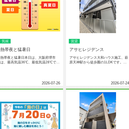
気候
賃貸
熱帯夜と猛暑日
アサヒレジデンス
熱帯夜と猛暑日本日は、大阪府堺市
アサヒレジデンス大和ハウス施工、萩
は、最高気温36℃、最低気温28℃でし
原天神駅から徒歩圏の1LDKです。広
た。熱帯夜と猛暑日でした。動植...
めの56.73ｍ2、です。お家...
2026-07-26
2026-07-2