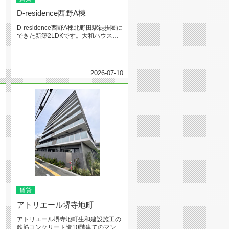
D-residence西野A棟
D-residence西野A棟北野田駅徒歩圏に
できた新築2LDKです。大和ハウス施
工のフル装備アパー...
1
2026-07-10
賃貸
アトリエール堺寺地町
アトリエール堺寺地町生和建設施工の
鉄筋コンクリート造10階建てのマンシ