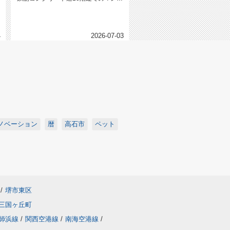
ョン。カウンターキッチンの12...
4
2026-07-03
ノベーション
暦
高石市
ペット
/
堺市東区
三国ヶ丘町
師浜線
/
関西空港線
/
南海空港線
/