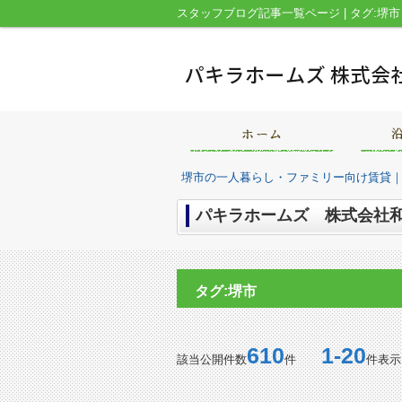
堺市の一人暮らし・ファミリー向け賃貸
パキラホームズ 株式会社和
タグ:堺市
610
1-20
該当公開件数
件
件表示