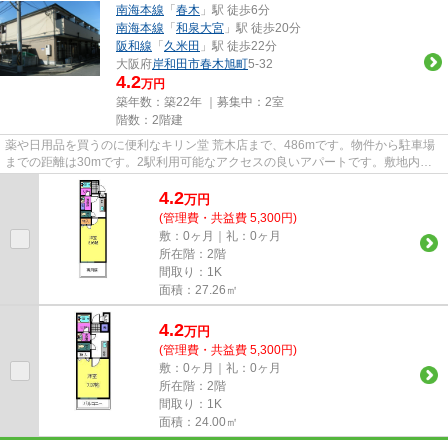
南海本線
「
春木
」駅 徒歩6分
南海本線
「
和泉大宮
」駅 徒歩20分
阪和線
「
久米田
」駅 徒歩22分
大阪府
岸和田市
春木旭町
5-32
4.2
万円
築年数：築22年 ｜募集中：
2室
階数：2階建
薬や日用品を買うのに便利なキリン堂 荒木店まで、486mです。物件から駐車場
までの距離は30mです。2駅利用可能なアクセスの良いアパートです。敷地内に
ゴミ置き場を備えているので敷地...
4.2
万
円
(管理費・共益費 5,300円)
敷：0ヶ月｜礼：0ヶ月
所在階：2階
間取り：1K
面積：27.26㎡
4.2
万
円
(管理費・共益費 5,300円)
敷：0ヶ月｜礼：0ヶ月
所在階：2階
間取り：1K
面積：24.00㎡