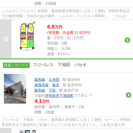
階数：10階建
シャルマンフジエスト岸和田：阪和線東岸和田駅にも近くて便利。岸和田市近辺
での物件情報：大好評のあの物件「シャルマンフジエスト岸和田」。こちらはマ
ンションタイプになります。...
6.8
万
円
(管理費・共益費 11,920円)
敷：0万円｜礼：0万円
所在階：1階
間取り：3LDK
面積：64.57㎡
フジパレス 下池田 パセオ
賃貸｜アパート
阪和線
「
久米田
」駅 徒歩9分
南海本線
「
春木
」駅 徒歩20分
阪和線
「
下松
」駅 徒歩27分
大阪府
岸和田市
下池田町
３丁目１-７
4.1
万円
築年数：築26年 ｜募集中：
2室
階数：2階建
フジパレス 下池田 パセオ：阪和線久米田駅にも近くて便利。ローソン 岸和田
荒木町店まで徒歩6分と近場にコンビニがあるのもポイント。ごみ置き場も用意
されており、通勤前などにご...