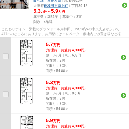
阪和線
「
東岸和田
」駅 徒歩16分
大阪府
岸和田市
南上町
１丁目39-18
5.3
5.9
万円～
万円
築年数：築31年 ｜募集中：
3室
階数：4階建
こだわりポイント満載のグランドール岸和田。JAいずみの中央支店が歩いて
477mのところにあります。共用部にはエレベータ・敷地内ごみ置き場など様々
な設備やサービスが揃っているので...
5.7
万
円
(管理費・共益費 4,900円)
敷：0ヶ月｜礼：6万円
所在階：2階
間取り：3DK
面積：54.00㎡
5.3
万
円
(管理費・共益費 4,900円)
敷：0ヶ月｜礼：0ヶ月
所在階：3階
間取り：3DK
面積：54.00㎡
5.9
万
円
(管理費・共益費 4,900円)