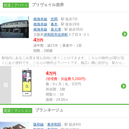
プリヴェイル吉井
賃貸｜アパート
南海本線
「
忠岡
」駅 徒歩7分
南海本線
「
春木
」駅 徒歩19分
南海本線
「
泉大津
」駅 徒歩35分
大阪府
岸和田市
吉井町
３丁目９-３１
4
万円
築年数：築21年 ｜募集中：
1室
階数：2階建
敷地内にあるごみ置き場も自由に使うことができます。こちらの物件は2駅が近
くにあり便利です。こちらの物件はアパートです。幅広い層に好評な、駅から徒
歩7分に立地する物件です。多...
4
万
円
(管理費・共益費 5,200円)
敷：0ヶ月｜礼：0万円
所在階：1階
間取り：1K
面積：24.00㎡
ブランネージュ
賃貸｜マンション
阪和線
「
東岸和田
」駅 徒歩8分