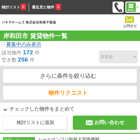
0
0
検討リスト
最近見た物件
お問合せ
岸和田市 賃貸物件一覧
募集中のみ表示
172
該当物件
件
256
空き数
件
さらに条件を絞り込む
物件リクエスト
チェックした物件をまとめて
検討リストに追加
お問い合わせ
シャルマンフジ和泉大宮壱番館
賃貸｜マンション