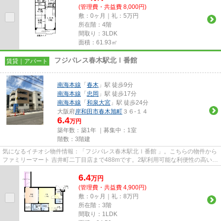
(管理費・共益費 8,000円)
敷：0ヶ月｜礼：5万円
所在階：4階
間取り：3LDK
面積：61.93㎡
フジパレス春木駅北Ⅰ番館
賃貸｜アパート
南海本線
「
春木
」駅 徒歩9分
南海本線
「
忠岡
」駅 徒歩17分
南海本線
「
和泉大宮
」駅 徒歩24分
大阪府
岸和田市
春木旭町
３６-１４
6.4
万円
築年数：築1年 ｜募集中：
1室
階数：3階建
気になるイチオシ物件情報：「フジパレス春木駅北Ⅰ番館 」。こちらの物件から
ファミリーマート 吉井町二丁目店まで488mです。2駅利用可能な利便性の高いア
パートです。最上階のアパー...
6.4
万
円
(管理費・共益費 4,900円)
敷：0ヶ月｜礼：8万円
所在階：3階
間取り：1LDK