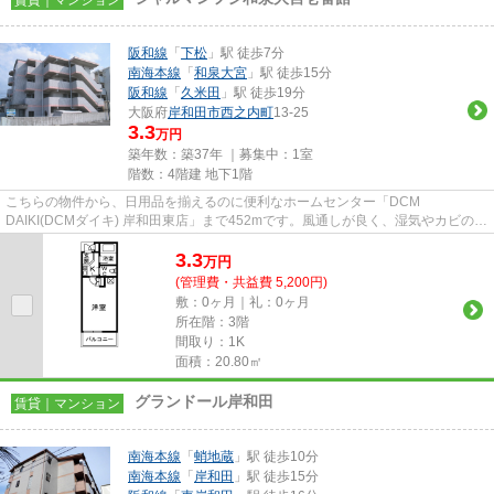
阪和線
「
下松
」駅 徒歩7分
南海本線
「
和泉大宮
」駅 徒歩15分
阪和線
「
久米田
」駅 徒歩19分
大阪府
岸和田市
西之内町
13-25
3.3
万円
築年数：築37年 ｜募集中：
1室
階数：4階建 地下1階
こちらの物件から、日用品を揃えるのに便利なホームセンター「DCM
DAIKI(DCMダイキ) 岸和田東店」まで452mです。風通しが良く、湿気やカビの心
配が少ない物件です。ニーズが高まってお...
3.3
万
円
(管理費・共益費 5,200円)
敷：0ヶ月｜礼：0ヶ月
所在階：3階
間取り：1K
面積：20.80㎡
グランドール岸和田
賃貸｜マンション
南海本線
「
蛸地蔵
」駅 徒歩10分
南海本線
「
岸和田
」駅 徒歩15分