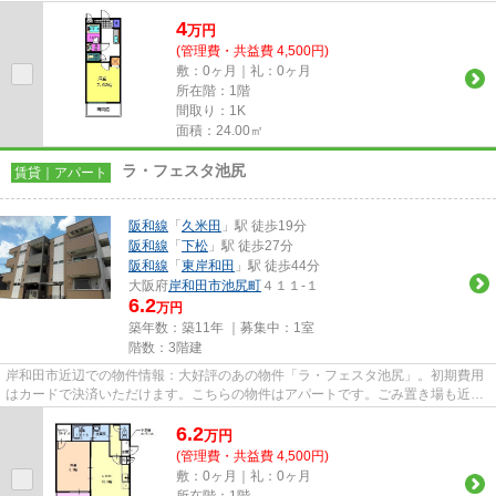
支払いいただける物件です。こ...
4
万
円
(管理費・共益費 4,500円)
敷：0ヶ月｜礼：0ヶ月
所在階：1階
間取り：1K
面積：24.00㎡
ラ・フェスタ池尻
賃貸｜アパート
阪和線
「
久米田
」駅 徒歩19分
阪和線
「
下松
」駅 徒歩27分
阪和線
「
東岸和田
」駅 徒歩44分
大阪府
岸和田市
池尻町
４１１-１
6.2
万円
築年数：築11年 ｜募集中：
1室
階数：3階建
岸和田市近辺での物件情報：大好評のあの物件「ラ・フェスタ池尻」。初期費用
はカードで決済いただけます。こちらの物件はアパートです。ごみ置き場も近く
にあり、使い勝手もいいです...
6.2
万
円
(管理費・共益費 4,500円)
敷：0ヶ月｜礼：0ヶ月
所在階：1階