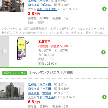
阪和線
「
東貝塚
」駅 徒歩20分
南海本線
「
蛸地蔵
」駅 徒歩18分
大阪府
岸和田市
土生町
２丁目１９-２２
3.8
万円
築年数：築28年 ｜募集中：
1室
階数：4階建
ブランネージュ：阪和線東岸和田駅にも近くて便利。近くにはファミリーマート
土生町二丁目店(徒歩5分)がありちょっとした買い物に便利です。駅から徒歩8分
の物件なら、駅前のお買い物...
3.8
万
円
(管理費・共益費 5,500円)
敷：0万円｜礼：0万円
所在階：2階
間取り：1K
面積：21.90㎡
シャルマンフジエスト岸和田
賃貸｜マンション
阪和線
「
東岸和田
」駅 徒歩5分
南海本線
「
岸和田
」駅 徒歩20分
南海本線
「
蛸地蔵
」駅 徒歩21分
大阪府
岸和田市
土生町
２丁目３０-５
6.8
万円
築年数：築29年 ｜募集中：
1室