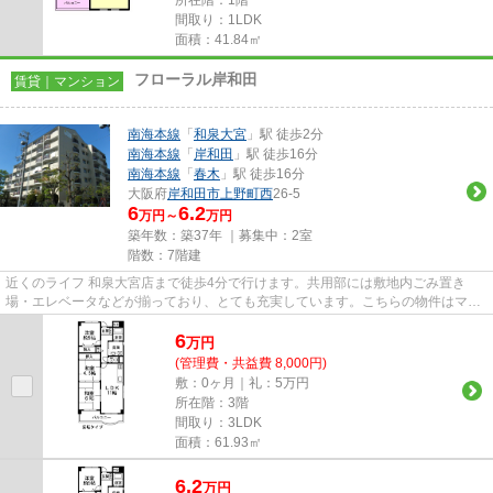
間取り：1LDK
面積：41.84㎡
フローラル岸和田
賃貸｜マンション
南海本線
「
和泉大宮
」駅 徒歩2分
南海本線
「
岸和田
」駅 徒歩16分
南海本線
「
春木
」駅 徒歩16分
大阪府
岸和田市
上野町西
26-5
6
6.2
万円～
万円
築年数：築37年 ｜募集中：
2室
階数：7階建
近くのライフ 和泉大宮店まで徒歩4分で行けます。共用部には敷地内ごみ置き
場・エレベータなどが揃っており、とても充実しています。こちらの物件はマン
ションです。魅力的な眺めが楽...
6
万
円
(管理費・共益費 8,000円)
敷：0ヶ月｜礼：5万円
所在階：3階
間取り：3LDK
面積：61.93㎡
6.2
万
円