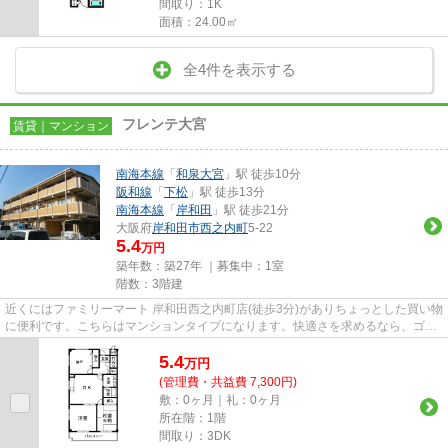
間取り：1K
面積：24.00㎡
全4件を表示する
フレンテ大宮
賃貸｜マンション
南海本線
「
和泉大宮
」駅 徒歩10分
阪和線
「
下松
」駅 徒歩13分
南海本線
「
岸和田
」駅 徒歩21分
大阪府
岸和田市
西之内町
5-22
5.4
万円
築年数：築27年 ｜募集中：
1室
階数：3階建
近くにはファミリーマート 岸和田西之内町店(徒歩3分)がありちょっとした買い物
に便利です。こちらはマンションタイプになります。快適さを求めるなら、ゴミ
捨てが楽な敷地内ごみ置き...
5.4
万
円
(管理費・共益費 7,300円)
敷：0ヶ月｜礼：0ヶ月
所在階：1階
間取り：3DK