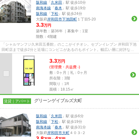
阪和線
「
久米田
」駅 徒歩10分
南海本線
「
春木
」駅 徒歩19分
阪和線
「
下松
」駅 徒歩24分
大阪府
岸和田市
下池田町
１丁目5-20
3.3
万円
築年数：築36年 ｜募集中：
1室
階数：4階建
「シャルマンフジ久米田五番館」のここがイチオシ。セブンイレブン 岸和田下池
田町店まで徒歩2分と近場にコンビニがあるのもポイント。幅広い層に好評な、
駅から徒歩10分に立地する物...
3.3
万
円
(管理費・共益費 -)
敷：0ヶ月｜礼：0ヶ月
所在階：3階
間取り：1R
面積：18.15㎡
グリーンゲイブルズ大町
賃貸｜アパート
阪和線
「
久米田
」駅 徒歩6分
阪和線
「
下松
」駅 徒歩19分
南海本線
「
春木
」駅 徒歩31分
大阪府
岸和田市
大町
４０３-２
3.8
4
万円～
万円