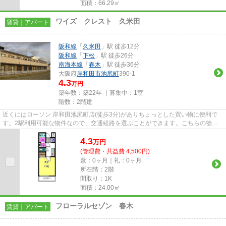
面積：66.29㎡
ワイズ クレスト 久米田
賃貸｜アパート
阪和線
「
久米田
」駅 徒歩12分
阪和線
「
下松
」駅 徒歩26分
南海本線
「
春木
」駅 徒歩36分
大阪府
岸和田市
池尻町
390-1
4.3
万円
築年数：築22年 ｜募集中：
1室
階数：2階建
近くにはローソン 岸和田池尻町店(徒歩3分)がありちょっとした買い物に便利で
す。2駅利用可能な物件なので、交通経路を選ぶことができます。こちらの物件
はアパートです。最上階の物件...
4.3
万
円
(管理費・共益費 4,500円)
敷：0ヶ月｜礼：0ヶ月
所在階：2階
間取り：1K
面積：24.00㎡
フローラルセゾン 春木
賃貸｜アパート