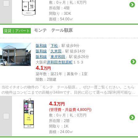
敷：0ヶ月｜礼：6万円
所在階：4階
間取り：3DK
面積：54.00㎡
モンテ テール額原
賃貸｜アパート
阪和線
「
下松
」駅 徒歩9分
阪和線
「
久米田
」駅 徒歩14分
阪和線
「
東岸和田
」駅 徒歩26分
大阪府
岸和田市
額原町
１５３
4.1
万円
築年数：築21年 ｜募集中：
1室
階数：2階建
当社イチオシの物件の「モンテ テール額原」。ぜひ一度ご覧ください。こちら
の物件はコンビニまでの距離が348mです。目的に応じて選べる2駅利用可能な物
件です。こちらは徒歩9分に立...
4.1
万
円
(管理費・共益費 4,800円)
敷：0ヶ月｜礼：0万円
所在階：2階
間取り：1K
面積：24.00㎡