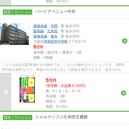
面積：34.50㎡
パークアベニュー中井
賃貸｜マンション
南海本線
「
忠岡
」駅 徒歩26分
阪和線
「
久米田
」駅 徒歩19分
南海本線
「
春木
」駅 徒歩30分
大阪府
岸和田市
中井町
３丁目17-8
5
万円
築年数：築32年 ｜募集中：
1室
階数：5階建
こちらは自走式駐車場付きの物件です。こちらの物件はマンションです。2駅利
用可能な物件なので、用途や行き先に応じて経路を選択できます。徒歩3分以内
の場所にバス停があり、アクセ...
5
万
円
(管理費・共益費 6,700円)
敷：0ヶ月｜礼：0ヶ月
所在階：1階
間取り：3DK
面積：51.08㎡
シャルマンフジ久米田五番館
賃貸｜マンション