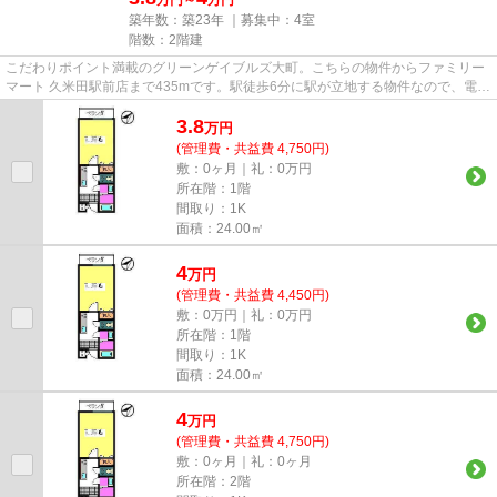
築年数：築23年 ｜募集中：
4室
階数：2階建
こだわりポイント満載のグリーンゲイブルズ大町。こちらの物件からファミリー
マート 久米田駅前店まで435mです。駅徒歩6分に駅が立地する物件なので、電車
を多く利用する方にとって便...
3.8
万
円
(管理費・共益費 4,750円)
敷：0ヶ月｜礼：0万円
所在階：1階
間取り：1K
面積：24.00㎡
4
万
円
(管理費・共益費 4,450円)
敷：0万円｜礼：0万円
所在階：1階
間取り：1K
面積：24.00㎡
4
万
円
(管理費・共益費 4,750円)
敷：0ヶ月｜礼：0ヶ月
所在階：2階