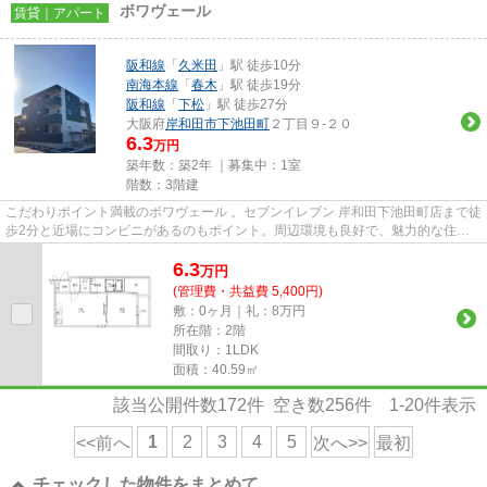
ボワヴェール
賃貸｜アパート
阪和線
「
久米田
」駅 徒歩10分
南海本線
「
春木
」駅 徒歩19分
阪和線
「
下松
」駅 徒歩27分
大阪府
岸和田市
下池田町
２丁目９-２０
6.3
万円
築年数：築2年 ｜募集中：
1室
階数：3階建
こだわりポイント満載のボワヴェール 。セブンイレブン 岸和田下池田町店まで徒
歩2分と近場にコンビニがあるのもポイント。周辺環境も良好で、魅力的な住環
境のある、令和5年築の物件...
6.3
万
円
(管理費・共益費 5,400円)
敷：0ヶ月｜礼：8万円
所在階：2階
間取り：1LDK
面積：40.59㎡
該当公開件数
172
件 空き数
256
件
1-20
件表示
1
2
3
4
5
<<前へ
次へ>>
最初
チェックした物件をまとめて