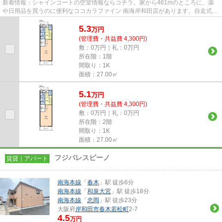
新着情報：シャインコートの空室情報ならコチラ。家から461mのところに、薬
や日用品を買うのに便利なココカラファイン 南海岸和田店があります。自走式駐
車場が併設された物件です。2...
5.3
万
円
(管理費・共益費 4,300円)
敷：0万円｜礼：0万円
所在階：1階
間取り：1K
面積：27.00㎡
5.1
万
円
(管理費・共益費 4,300円)
敷：0万円｜礼：0万円
所在階：2階
間取り：1K
面積：27.00㎡
フジパレスピーノ
賃貸｜アパート
南海本線
「
春木
」駅 徒歩6分
南海本線
「
和泉大宮
」駅 徒歩18分
南海本線
「
忠岡
」駅 徒歩23分
大阪府
岸和田市
春木若松町
2-7
4.5
万円