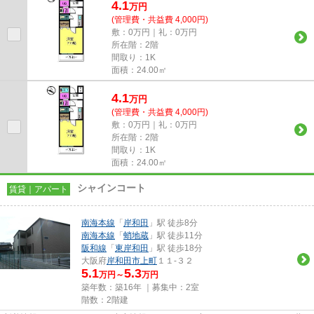
4.1
万
円
(管理費・共益費 4,000円)
敷：0万円｜礼：0万円
所在階：2階
間取り：1K
面積：24.00㎡
4.1
万
円
(管理費・共益費 4,000円)
敷：0万円｜礼：0万円
所在階：2階
間取り：1K
面積：24.00㎡
シャインコート
賃貸｜アパート
南海本線
「
岸和田
」駅 徒歩8分
南海本線
「
蛸地蔵
」駅 徒歩11分
阪和線
「
東岸和田
」駅 徒歩18分
大阪府
岸和田市
上町
１１-３２
5.1
5.3
万円～
万円
築年数：築16年 ｜募集中：
2室
階数：2階建