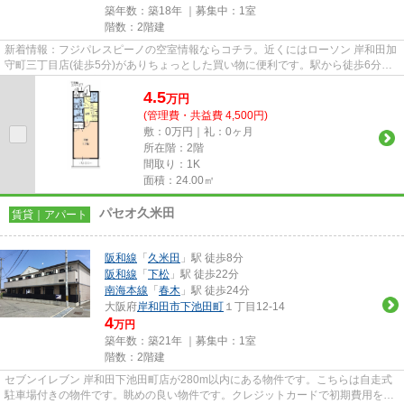
築年数：築18年 ｜募集中：
1室
階数：2階建
新着情報：フジパレスピーノの空室情報ならコチラ。近くにはローソン 岸和田加
守町三丁目店(徒歩5分)がありちょっとした買い物に便利です。駅から徒歩6分の
物件で、アクセス良好です。...
4.5
万
円
(管理費・共益費 4,500円)
敷：0万円｜礼：0ヶ月
所在階：2階
間取り：1K
面積：24.00㎡
パセオ久米田
賃貸｜アパート
阪和線
「
久米田
」駅 徒歩8分
阪和線
「
下松
」駅 徒歩22分
南海本線
「
春木
」駅 徒歩24分
大阪府
岸和田市
下池田町
１丁目12-14
4
万円
築年数：築21年 ｜募集中：
1室
階数：2階建
セブンイレブン 岸和田下池田町店が280m以内にある物件です。こちらは自走式
駐車場付きの物件です。眺めの良い物件です。クレジットカードで初期費用をお