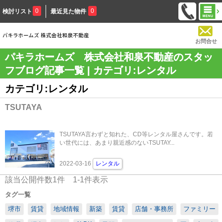
0
0
検討リスト
最近見た物件
お問合せ
パキラホームズ 株式会社和泉不動産のスタッ
フブログ記事一覧 | カテゴリ:レンタル
カテゴリ:レンタル
TSUTAYA
TSUTAYA言わずと知れた、CD等レンタル屋さんです。若
い世代には、あまり親近感のないTSUTAY...
2022-03-16
レンタル
該当公開件数
1
件
1-1
件表示
タグ一覧
堺市
賃貸
地域情報
新築
賃貸
店舗・事務所
ファミリー