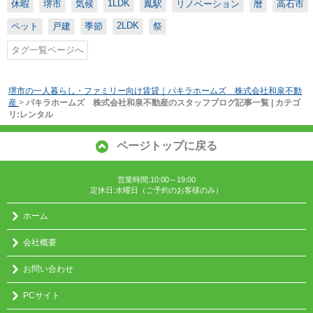
1LDK
休暇
堺市
気候
鳳駅
リノベーション
暦
高石市
2LDK
ペット
戸建
季節
祭
タグ一覧ページへ
堺市の一人暮らし・ファミリー向け賃貸｜パキラホームズ 株式会社和泉不動
産
>
パキラホームズ 株式会社和泉不動産のスタッフブログ記事一覧 | カテゴ
リ:レンタル
ページトップに戻る
営業時間:10:00～19:00
定休日:水曜日（ご予約のお客様のみ）
ホーム
会社概要
お問い合わせ
PCサイト