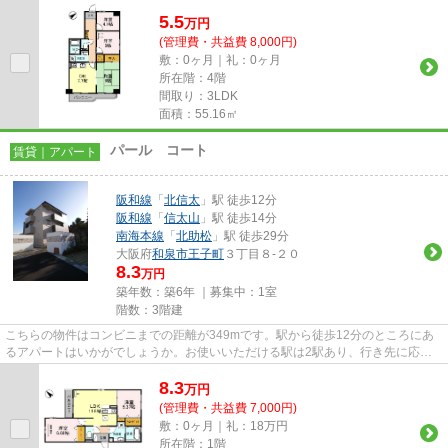
5.5
万
円
(管理費・共益費 8,000円)
敷：0ヶ月｜礼：0ヶ月
所在階：4階
間取り：3LDK
面積：55.16㎡
パール コート
賃貸｜アパート
阪和線
「
北信太
」駅 徒歩12分
阪和線
「
信太山
」駅 徒歩14分
南海本線
「
北助松
」駅 徒歩29分
大阪府
和泉市
王子町
３丁目８-２０
8.3
万円
築年数：築6年 ｜募集中：
1室
階数：3階建
こちらの物件はコンビニまでの距離が349mです。駅から徒歩12分のところにあ
るアパートはいかがでしょうか。お使いいただける駅は2駅あり、行き先に応じ
て使い分けができます。こちらの...
8.3
万
円
(管理費・共益費 7,000円)
敷：0ヶ月｜礼：18万円
所在階：1階