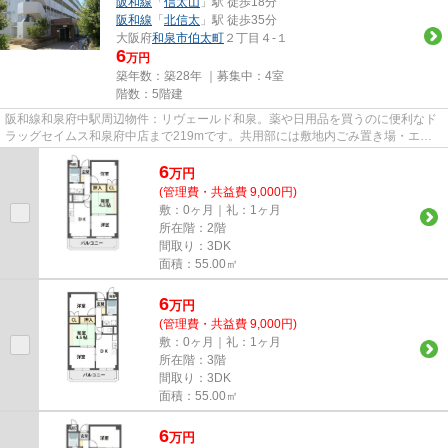
阪和線
「
信太山
」駅 徒歩18分
阪和線
「
北信太
」駅 徒歩35分
大阪府
和泉市
伯太町
２丁目４-１
6
万円
築年数：築28年 ｜募集中：
4室
階数：5階建
阪和線和泉府中駅周辺物件：リヴェールド和泉。薬や日用品を買うのに便利なド
ラッグセイムス和泉府中店まで219mです。共用部には敷地内ごみ置き場・エレ
ベータなど様々な設備やサービ...
6
万
円
(管理費・共益費 9,000円)
敷：0ヶ月｜礼：1ヶ月
所在階：2階
間取り：3DK
面積：55.00㎡
6
万
円
(管理費・共益費 9,000円)
敷：0ヶ月｜礼：1ヶ月
所在階：3階
間取り：3DK
面積：55.00㎡
6
万
円