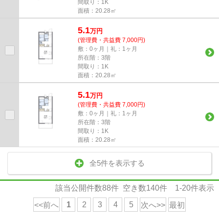
間取り：1K
面積：20.28㎡
5.1
万
円
(管理費・共益費 7,000円)
敷：0ヶ月｜礼：1ヶ月
所在階：3階
間取り：1K
面積：20.28㎡
5.1
万
円
(管理費・共益費 7,000円)
敷：0ヶ月｜礼：1ヶ月
所在階：3階
間取り：1K
面積：20.28㎡
全5件を表示する
該当公開件数
88
件 空き数
140
件
1-20
件表示
1
2
3
4
5
<<前へ
次へ>>
最初