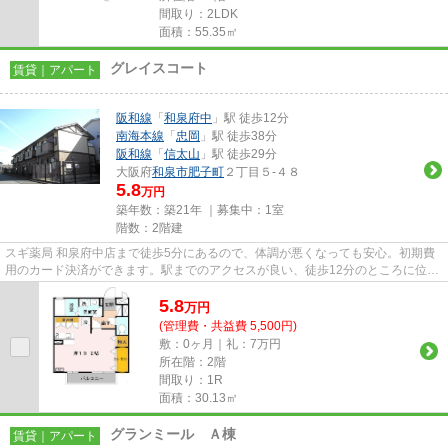
間取り：2LDK
面積：55.35㎡
グレイスコート
賃貸｜アパート
阪和線
「
和泉府中
」駅 徒歩12分
南海本線
「
忠岡
」駅 徒歩38分
阪和線
「
信太山
」駅 徒歩29分
大阪府
和泉市
肥子町
２丁目５-４８
5.8
万円
築年数：築21年 ｜募集中：
1室
階数：2階建
スギ薬局 和泉府中店まで徒歩5分にあるので、体調が悪くなっても安心。初期費
用のカード決済ができます。駅までのアクセスが良い、徒歩12分のところに位置
する物件です。2駅利用できる...
5.8
万
円
(管理費・共益費 5,500円)
敷：0ヶ月｜礼：7万円
所在階：2階
間取り：1R
面積：30.13㎡
グランミール Ａ棟
賃貸｜アパート