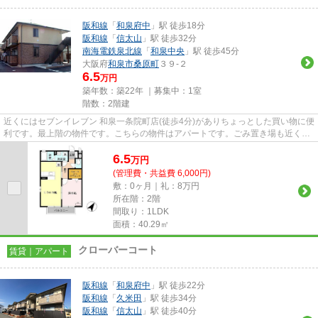
阪和線
「
和泉府中
」駅 徒歩18分
阪和線
「
信太山
」駅 徒歩32分
南海電鉄泉北線
「
和泉中央
」駅 徒歩45分
大阪府
和泉市
桑原町
３９-２
6.5
万円
築年数：築22年 ｜募集中：
1室
階数：2階建
近くにはセブンイレブン 和泉一条院町店(徒歩4分)がありちょっとした買い物に便
利です。最上階の物件です。こちらの物件はアパートです。ごみ置き場も近くに
あり、使い勝手もいいです...
6.5
万
円
(管理費・共益費 6,000円)
敷：0ヶ月｜礼：8万円
所在階：2階
間取り：1LDK
面積：40.29㎡
クローバーコート
賃貸｜アパート
阪和線
「
和泉府中
」駅 徒歩22分
阪和線
「
久米田
」駅 徒歩34分
阪和線
「
信太山
」駅 徒歩40分