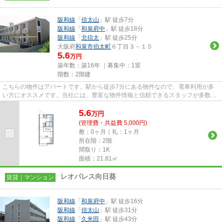
阪和線
「
信太山
」駅 徒歩7分
阪和線
「
和泉府中
」駅 徒歩18分
阪和線
「
北信太
」駅 徒歩25分
大阪府
和泉市
伯太町
６丁目３－１５
5.6
万円
築年数：築16年 ｜募集中：
1室
階数：2階建
こちらの物件はアパートです。駅から徒歩7分にある物件なので、電車利用が多
い方にオススメです。当社には、豊富な物件情報と信頼できるスタッフが多数在
籍しております。注目されてい...
5.6
万
円
(管理費・共益費 5,000円)
敷：0ヶ月｜礼：1ヶ月
所在階：2階
間取り：1K
面積：21.81㎡
レオパレス向日葵
賃貸｜マンション
阪和線
「
和泉府中
」駅 徒歩16分
阪和線
「
信太山
」駅 徒歩31分
阪和線
「
久米田
」駅 徒歩43分