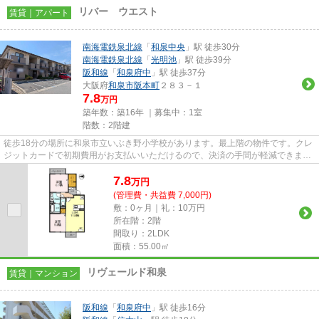
リバー ウエスト
賃貸｜アパート
南海電鉄泉北線
「
和泉中央
」駅 徒歩30分
南海電鉄泉北線
「
光明池
」駅 徒歩39分
阪和線
「
和泉府中
」駅 徒歩37分
大阪府
和泉市
阪本町
２８３－１
7.8
万円
築年数：築16年 ｜募集中：
1室
階数：2階建
徒歩18分の場所に和泉市立いぶき野小学校があります。最上階の物件です。クレ
ジットカードで初期費用がお支払いいただけるので、決済の手間が軽減できま
す。こちらの物件はアパートで...
7.8
万
円
(管理費・共益費 7,000円)
敷：0ヶ月｜礼：10万円
所在階：2階
間取り：2LDK
面積：55.00㎡
リヴェールド和泉
賃貸｜マンション
阪和線
「
和泉府中
」駅 徒歩16分