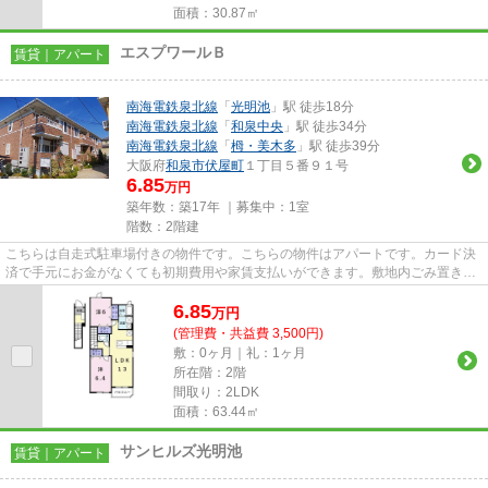
面積：30.87㎡
エスプワールＢ
賃貸｜アパート
南海電鉄泉北線
「
光明池
」駅 徒歩18分
南海電鉄泉北線
「
和泉中央
」駅 徒歩34分
南海電鉄泉北線
「
栂・美木多
」駅 徒歩39分
大阪府
和泉市
伏屋町
１丁目５番９１号
6.85
万円
築年数：築17年 ｜募集中：
1室
階数：2階建
こちらは自走式駐車場付きの物件です。こちらの物件はアパートです。カード決
済で手元にお金がなくても初期費用や家賃支払いができます。敷地内ごみ置き場
は、ごみを捨てる手間を減ら...
6.85
万
円
(管理費・共益費 3,500円)
敷：0ヶ月｜礼：1ヶ月
所在階：2階
間取り：2LDK
面積：63.44㎡
サンヒルズ光明池
賃貸｜アパート