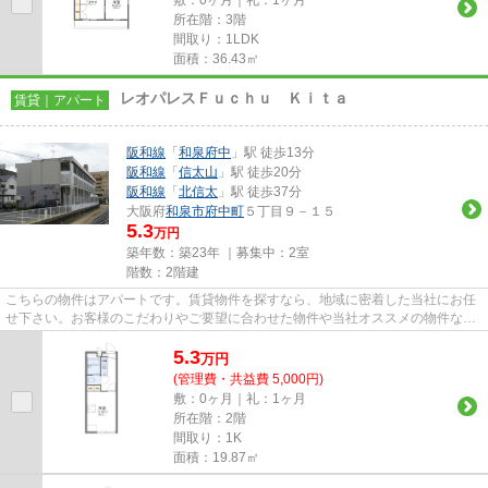
所在階：3階
間取り：1LDK
面積：36.43㎡
レオパレスＦｕｃｈｕ Ｋｉｔａ
賃貸｜アパート
阪和線
「
和泉府中
」駅 徒歩13分
阪和線
「
信太山
」駅 徒歩20分
阪和線
「
北信太
」駅 徒歩37分
大阪府
和泉市
府中町
５丁目９－１５
5.3
万円
築年数：築23年 ｜募集中：
2室
階数：2階建
こちらの物件はアパートです。賃貸物件を探すなら、地域に密着した当社にお任
せ下さい。お客様のこだわりやご要望に合わせた物件や当社オススメの物件な
ど、多種多様な物件情報をご紹...
5.3
万
円
(管理費・共益費 5,000円)
敷：0ヶ月｜礼：1ヶ月
所在階：2階
間取り：1K
面積：19.87㎡