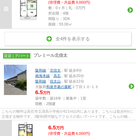
(管理費・共益費 9,000円)
敷：0ヶ月｜礼：0万円
所在階：4階
間取り：3DK
面積：55.00㎡
全4件を表示する
プレミール北信太
賃貸｜アパート
阪和線
「
北信太
」駅 徒歩9分
南海本線
「
高石
」駅 徒歩20分
阪和線
「
信太山
」駅 徒歩22分
大阪府
和泉市
葛の葉町
２丁目１０-１３
6.5
万円
築年数：築16年 ｜募集中：
1室
階数：2階建
こちらの物件は高石市立清高小学校が821m以内にあります。こちらは徒歩9分に
立地する物件です。2駅利用可能なアクセスの良いアパートです。こちらの物件
はアパートです。まだ気になる...
6.5
万
円
(管理費・共益費 6,000円)