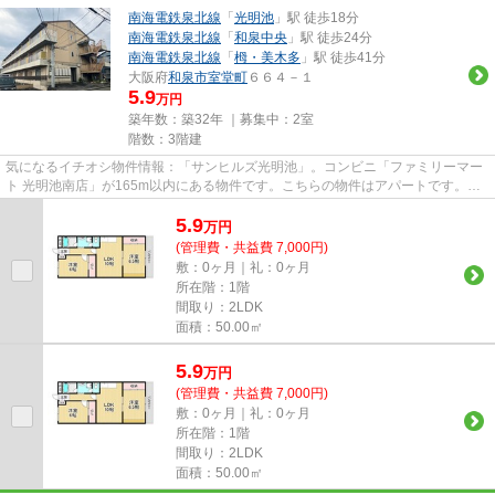
南海電鉄泉北線
「
光明池
」駅 徒歩18分
南海電鉄泉北線
「
和泉中央
」駅 徒歩24分
南海電鉄泉北線
「
栂・美木多
」駅 徒歩41分
大阪府
和泉市
室堂町
６６４－１
5.9
万円
築年数：築32年 ｜募集中：
2室
階数：3階建
気になるイチオシ物件情報：「サンヒルズ光明池」。コンビニ「ファミリーマー
ト 光明池南店」が165m以内にある物件です。こちらの物件はアパートです。自
走式駐車場がある物件です。当...
5.9
万
円
(管理費・共益費 7,000円)
敷：0ヶ月｜礼：0ヶ月
所在階：1階
間取り：2LDK
面積：50.00㎡
5.9
万
円
(管理費・共益費 7,000円)
敷：0ヶ月｜礼：0ヶ月
所在階：1階
間取り：2LDK
面積：50.00㎡