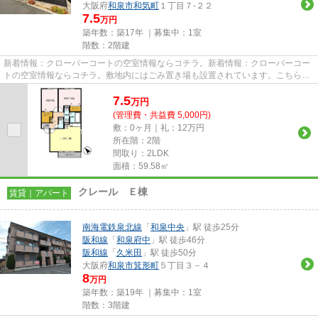
大阪府
和泉市
和気町
１丁目７-２２
7.5
万円
築年数：築17年 ｜募集中：
1室
階数：2階建
新着情報：クローバーコートの空室情報ならコチラ。新着情報：クローバーコー
トの空室情報ならコチラ。敷地内にはごみ置き場も設置されています。こちらの
物件はアパートです。和泉市...
7.5
万
円
(管理費・共益費 5,000円)
敷：0ヶ月｜礼：12万円
所在階：2階
間取り：2LDK
面積：59.58㎡
クレール Ｅ棟
賃貸｜アパート
南海電鉄泉北線
「
和泉中央
」駅 徒歩25分
阪和線
「
和泉府中
」駅 徒歩46分
阪和線
「
久米田
」駅 徒歩50分
大阪府
和泉市
箕形町
５丁目３－４
8
万円
築年数：築19年 ｜募集中：
1室
階数：3階建