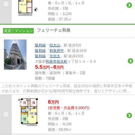
敷：0ヶ月｜礼：1ヶ月
所在階：1階
間取り：1LDK
面積：37.35㎡
フェリーチェ和泉
賃貸｜マンション
阪和線
「
信太山
」駅 徒歩5分
阪和線
「
和泉府中
」駅 徒歩16分
阪和線
「
北信太
」駅 徒歩23分
大阪府
和泉市
伯太町
１丁目１３－５０
5.5
6
万円～
万円
築年数：築30年 ｜募集中：
2室
階数：7階建
こだわりポイント満載のフェリーチェ和泉。徒歩10分の場所に和泉市立幸小学校
があります。行動範囲が広がる2駅利用可能な物件です。造りとデザインに関し
て、自信をもって情報を提供で...
6
万
円
(管理費・共益費 8,000円)
敷：0ヶ月｜礼：1ヶ月
所在階：2階
間取り：3LDK
面積：58.00㎡