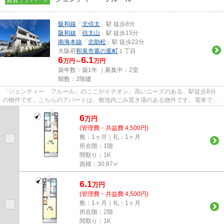
阪和線
「
北信太
」駅 徒歩8分
阪和線
「
信太山
」駅 徒歩15分
南海本線
「
北助松
」駅 徒歩22分
大阪府
和泉市
葛の葉町
１丁目
6
6.1
万円～
万円
築年数：築1年 ｜募集中：
2室
階数：2階建
「ジェンティー フルール」のここがイチオシ。高いニーズのある、駅徒歩8分
の物件です。こちらのアパートは、敷地内ごみ置き場のある物件です。電車での
移動がより便利になる、2駅利...
6
万
円
(管理費・共益費 4,500円)
敷：1ヶ月｜礼：1ヶ月
所在階：1階
間取り：1K
面積：30.87㎡
6.1
万
円
(管理費・共益費 4,500円)
敷：1ヶ月｜礼：1ヶ月
所在階：2階
間取り：1K