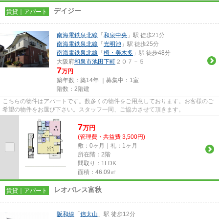
デイジー
賃貸｜アパート
南海電鉄泉北線
「
和泉中央
」駅 徒歩21分
南海電鉄泉北線
「
光明池
」駅 徒歩25分
南海電鉄泉北線
「
栂・美木多
」駅 徒歩48分
大阪府
和泉市
池田下町
２０７－５
7
万円
築年数：築14年 ｜募集中：
1室
階数：2階建
こちらの物件はアパートです。数多くの物件をご用意しております。お客様のご
希望の物件をお選び下さい。スタッフ一同、ご協力させて頂きます。
7
万
円
(管理費・共益費 3,500円)
敷：0ヶ月｜礼：1ヶ月
所在階：2階
間取り：1LDK
面積：46.09㎡
レオパレス富秋
賃貸｜アパート
阪和線
「
信太山
」駅 徒歩12分