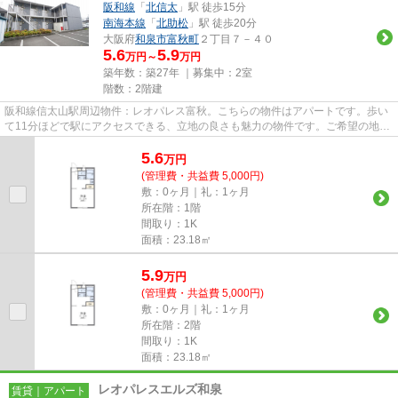
阪和線
「
北信太
」駅 徒歩15分
南海本線
「
北助松
」駅 徒歩20分
大阪府
和泉市
富秋町
２丁目７－４０
5.6
5.9
万円～
万円
築年数：築27年 ｜募集中：
2室
階数：2階建
阪和線信太山駅周辺物件：レオパレス富秋。こちらの物件はアパートです。歩い
て11分ほどで駅にアクセスできる、立地の良さも魅力の物件です。ご希望の地域
から物件の情報をご覧いただ...
5.6
万
円
(管理費・共益費 5,000円)
敷：0ヶ月｜礼：1ヶ月
所在階：1階
間取り：1K
面積：23.18㎡
5.9
万
円
(管理費・共益費 5,000円)
敷：0ヶ月｜礼：1ヶ月
所在階：2階
間取り：1K
面積：23.18㎡
レオパレスエルズ和泉
賃貸｜アパート