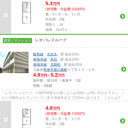
5.3
万
円
(管理費・共益費 5,000円)
敷：0ヶ月｜礼：1ヶ月
所在階：2階
間取り：1K
面積：19.87㎡
レオパレスルーク
賃貸｜マンション
阪和線
「
北信太
」駅 徒歩10分
南海本線
「
高石
」駅 徒歩19分
南海本線
「
北助松
」駅 徒歩20分
大阪府
和泉市
葛の葉町
１丁目１４－２８
4.9
5.2
万円～
万円
築年数：築19年 ｜募集中：
5室
階数：3階建
「レオパレスルーク」の物件情報をお探しならお気軽にお問い合わせ下さい。こ
ちらの物件はセブンイレブン 泉大津綾井店まで329mにあります。こちらはマン
ションタイプになります。敷地...
4.9
万
円
(管理費・共益費 7,000円)
敷：0ヶ月｜礼：1ヶ月
所在階：1階