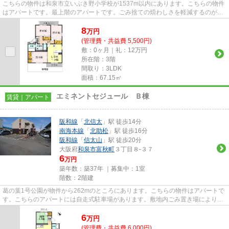
こちらの物件は和泉市立いぶき野小学校が1537m以内にあります。こちらの物件
はアパートです。最上階のアパートです。ごみ捨ての煩わしさを軽減するのが、
敷地内ごみ置き場です。物件の...
8
万
円
(管理費・共益費 5,500円)
敷：0ヶ月｜礼：12万円
所在階：3階
間取り：3LDK
面積：67.15㎡
エミネントセジュール Ｂ棟
賃貸｜アパート
阪和線
「
北信太
」駅 徒歩14分
南海本線
「
北助松
」駅 徒歩16分
阪和線
「
信太山
」駅 徒歩20分
大阪府
和泉市
富秋町
３丁目８-３７
6
万円
築年数：築37年 ｜募集中：
1室
階数：2階建
葛の葉1号公園が物件から262mのところにあります。こちらの物件はアパートで
す。こちらのアパートには自走式駐車場があります。敷地内ごみ置き場により、
敷地外のごみ置き場に行く手間...
6
万
円
(管理費・共益費 6,000円)