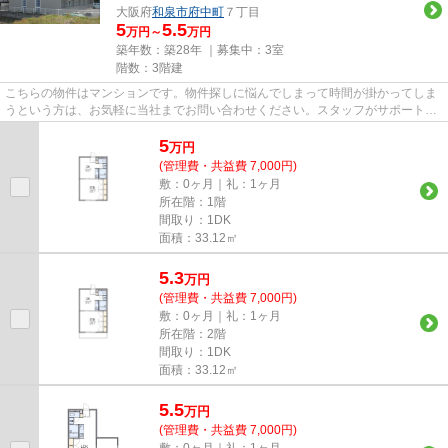
大阪府
和泉市
府中町
７丁目
5
5.5
万円～
万円
築年数：築28年 ｜募集中：
3室
階数：3階建
こちらの物件はマンションです。物件探しに悩んでしまって時間が掛かってしま
うという方は、お気軽に当社までお問い合わせください。スタッフがサポートさ
せていただきます。
5
万
円
(管理費・共益費 7,000円)
敷：0ヶ月｜礼：1ヶ月
所在階：1階
間取り：1DK
面積：33.12㎡
5.3
万
円
(管理費・共益費 7,000円)
敷：0ヶ月｜礼：1ヶ月
所在階：2階
間取り：1DK
面積：33.12㎡
5.5
万
円
(管理費・共益費 7,000円)
敷：0ヶ月｜礼：1ヶ月