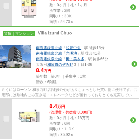
敷：0ヶ月｜礼：1ヶ月
所在階：2階
間取り：3DK
面積：54.73㎡
Villa Izumi Chuo
賃貸｜マンション
南海電鉄泉北線
「
和泉中央
」駅 徒歩15分
南海電鉄泉北線
「
光明池
」駅 徒歩41分
南海電鉄泉北線
「
栂・美木多
」駅 徒歩66分
大阪府
和泉市
のぞみ野
３丁目1-36
8.4
万円
築年数：築3年 ｜募集中：
1室
階数：6階建
近くにはローソン 和泉万町店(徒歩7分)がありちょっとした買い物に便利です。共
用部には敷地内ごみ置き場・エレベータなどが備わっておりとても充実していま
す。こちらはマンションタ...
8.4
万
円
(管理費・共益費 8,000円)
敷：0ヶ月｜礼：18万円
所在階：6階
間取り：1LDK
面積：35.92㎡