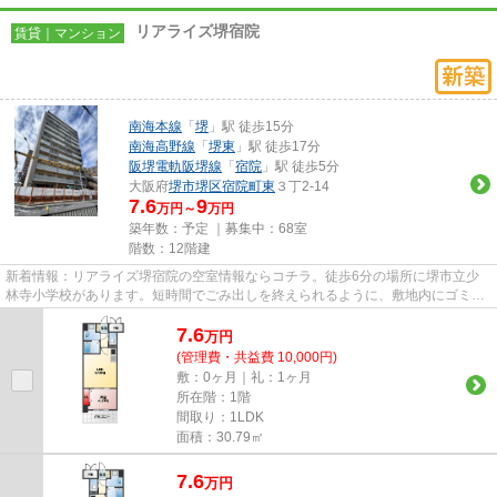
リアライズ堺宿院
賃貸｜マンション
南海本線
「
堺
」駅 徒歩15分
南海高野線
「
堺東
」駅 徒歩17分
阪堺電軌阪堺線
「
宿院
」駅 徒歩5分
大阪府
堺市堺区
宿院町東
３丁2-14
7.6
9
万円～
万円
築年数：予定 ｜募集中：
68室
階数：12階建
新着情報：リアライズ堺宿院の空室情報ならコチラ。徒歩6分の場所に堺市立少
林寺小学校があります。短時間でごみ出しを終えられるように、敷地内にゴミ置
き場をつけております。日頃か...
7.6
万
円
(管理費・共益費 10,000円)
敷：0ヶ月｜礼：1ヶ月
所在階：1階
間取り：1LDK
面積：30.79㎡
7.6
万
円