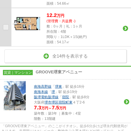
面積：54.66㎡
12.2
万
円
(管理費・共益費 -)
敷：0ヶ月｜礼：1ヶ月
所在階：4階
間取り：1LDK＋1S(納戸)
面積：54.17㎡
全14件を表示する
GROOVE堺東アベニュー
賃貸｜マンション
南海高野線
「
堺東
」駅 徒歩16分
南海本線
「
堺
」駅 徒歩19分
阪堺電軌阪堺線
「
宿院
」駅 徒歩8分
大阪府
堺市堺区
宿院町東
４丁2-6
7.3
7.5
万円～
万円
築年数：築3年 ｜募集中：
4室
階数：13階建
「GROOVE堺東アベニュー」のここがイチオシ。徒歩6分歩けば堺永代郵便局が
あります。共用部にはエレベータ・敷地内ごみ置き場などが揃っており、とても