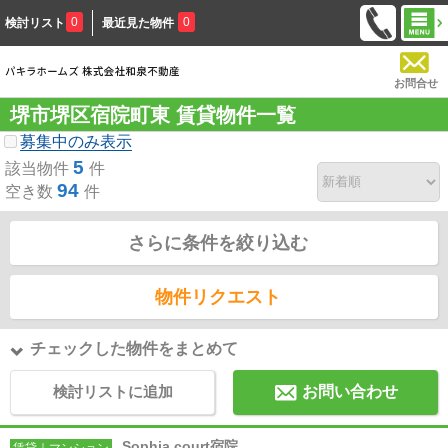
0
0
検討リスト
最近見た物件
お問合せ
堺市堺区宿院町東 賃貸物件一覧
募集中のみ表示
5
該当物件
件
94
空き数
件
さらに条件を絞り込む
物件リクエスト
チェックした物件をまとめて
検討リストに追加
お問い合わせ
Sophia court宿院
賃貸｜マンション