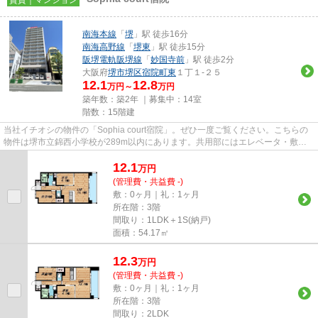
南海本線
「
堺
」駅 徒歩16分
南海高野線
「
堺東
」駅 徒歩15分
阪堺電軌阪堺線
「
妙国寺前
」駅 徒歩2分
大阪府
堺市堺区
宿院町東
１丁１-２５
12.1
12.8
万円～
万円
築年数：築2年 ｜募集中：
14室
階数：15階建
当社イチオシの物件の「Sophia court宿院」。ぜひ一度ご覧ください。こちらの
物件は堺市立錦西小学校が289m以内にあります。共用部にはエレベータ・敷地
内ごみ置き場などが揃っており...
12.1
万
円
(管理費・共益費 -)
敷：0ヶ月｜礼：1ヶ月
所在階：3階
間取り：1LDK＋1S(納戸)
面積：54.17㎡
12.3
万
円
(管理費・共益費 -)
敷：0ヶ月｜礼：1ヶ月
所在階：3階
間取り：2LDK