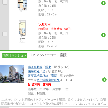
敷：0ヶ月｜礼：0万円
所在階：11階
間取り：1K
面積：22.40㎡
5.8
万
円
(管理費・共益費 6,000円)
敷：0ヶ月｜礼：0万円
所在階：12階
間取り：1K
面積：22.40㎡
ＴＫアンバーコート宿院
賃貸｜マンション
南海高野線
「
堺東
」駅 徒歩16分
南海本線
「
堺
」駅 徒歩16分
阪堺電軌阪堺線
「
宿院
」駅 徒歩5分
大阪府
堺市堺区
宿院町東
４丁1－3
5.3
6
万円～
万円
築年数：築12年 ｜募集中：
5室
階数：10階建
こだわりポイント満載のＴＫアンバーコート宿院。近くにはセブンイレブン 堺宿
院店(徒歩4分)がありちょっとした買い物に便利です。こちらはマンションタイプ
になります。地上10階建て...