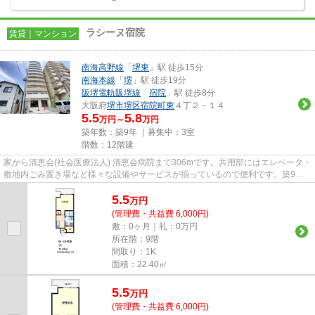
ラシーヌ宿院
賃貸｜マンション
南海高野線
「
堺東
」駅 徒歩15分
南海本線
「
堺
」駅 徒歩19分
阪堺電軌阪堺線
「
宿院
」駅 徒歩8分
大阪府
堺市堺区
宿院町東
４丁２－１４
5.5
5.8
万円～
万円
築年数：築9年 ｜募集中：
3室
階数：12階建
家から清恵会(社会医療法人) 清恵会病院まで306mです。共用部にはエレベータ・
敷地内ごみ置き場など様々な設備やサービスが揃っているので便利です。築9年
の物件で充実した毎日を過ご...
5.5
万
円
(管理費・共益費 6,000円)
敷：0ヶ月｜礼：0万円
所在階：9階
間取り：1K
面積：22.40㎡
5.5
万
円
(管理費・共益費 6,000円)