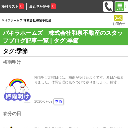
0
0
検討リスト
最近見た物件
お問合せ
パキラホームズ 株式会社和泉不動産のスタッ
フブログ記事一覧 | タグ:季節
タグ:季節
梅雨明け
梅雨明け水曜日には、梅雨が明けたようです。夏日が始ま
りました。体調管理に気をつけて参りましょう。賃貸...
2026-07-09
季節
春分の日