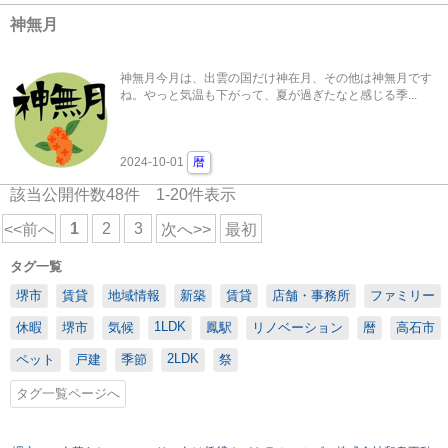
神無月
神無月今月は、出雲の国だけ神在月、その他は神無月です
ね。やっと気温も下がって、夏が過ぎたなと感じる季...
2024-10-01
暦
該当公開件数
48
件
1-20
件表示
1
2
3
<<前へ
次へ>>
最初
タグ一覧
堺市
賃貸
地域情報
新築
賃貸
店舗・事務所
ファミリー
1LDK
休暇
堺市
気候
鳳駅
リノベーション
暦
高石市
2LDK
ペット
戸建
季節
祭
タグ一覧ページへ