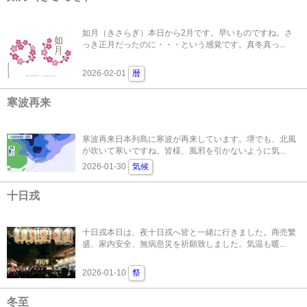
如月（きさらぎ）本日から2月です。早いものですね。さ
っき正月だったのに・・・という感覚です。真冬真っ...
2026-02-01
暦
寒波再来
寒波再来日本列島に寒波が再来しています。堺でも、北風
が吹いて寒いですね。皆様、風邪を引かないように気...
2026-01-30
気候
十日戎
十日戎本日は、夜十日戎へ皆と一緒に行きました。商売繁
盛、家内安全、無病息災を祈願致しました。気温も暖...
2026-01-10
祭
冬至