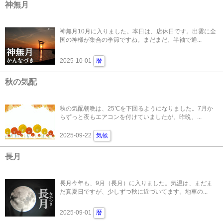
神無月
神無月10月に入りました。本日は、店休日です。出雲に全
国の神様が集合の季節ですね。まだまだ、半袖で通...
2025-10-01
暦
秋の気配
秋の気配朝晩は、25℃を下回るようになりました。7月か
らずっと夜もエアコンを付けていましたが、昨晩、...
2025-09-22
気候
長月
長月今年も、9月（長月）に入りました。気温は、まだま
だ真夏日ですが、少しずつ秋に近づいてます。地車の...
2025-09-01
暦