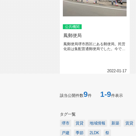
公共機関
鳳郵便局
鳳郵便局堺市西区にある郵便局。民営
化前は集配普通郵便局でした。今で
も、堺市西区では最大の郵便局で
す。...
2022-01-17
9
1-9
該当公開件数
件
件表示
タグ一覧
堺市
賃貸
地域情報
新築
賃貸
戸建
季節
2LDK
祭