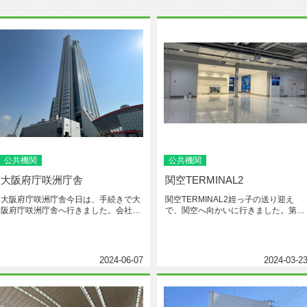
公共機関
公共機関
大阪府庁咲洲庁舎
関空TERMINAL2
大阪府庁咲洲庁舎今日は、手続きで大
関空TERMINAL2姪っ子の送り迎え
阪府庁咲洲庁舎へ行きました。会社の
で、関空へ向かいに行きました。第2
代表変更に伴う、諸手続で参りまし...
ターミナル、TERMINAL...
2024-06-07
2024-03-2