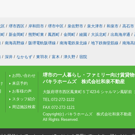
北区
/
堺市西区
/
岸和田市
/
堺市中区
/
泉佐野市
/
泉大津市
/
和泉市
/
高石市
田町
/
新金岡町
/
熊野町東
/
鳳西町
/
金岡町
/
綾園
/
大浜北町
/
出島海岸通
/
線
/
南海高野線
/
阪堺電軌阪堺線
/
南海電鉄泉北線
/
地下鉄御堂筋線
/
南海高
湊
/
深井
/
なかもず
/
東羽衣
/
富木
/
津久野
/
宿院
堺市の一人暮らし・ファミリー向け賃貸物
お問い合わせ
パキラホームズ 株式会社和泉不動産
け
来店予約
円
お客様の声
大阪府堺市西区鳳東町５丁423-6 シャルマン鳳駅前 
スタッフ紹介
TEL:072-272-1122
周辺施設検索
FAX:072-272-1121
Copyright(c) パキラホームズ 株式会社和泉不動産
All Rights Reserved.