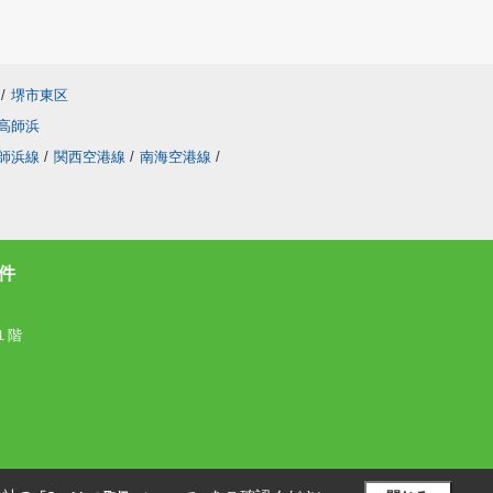
/
堺市東区
高師浜
師浜線
/
関西空港線
/
南海空港線
/
件
１階