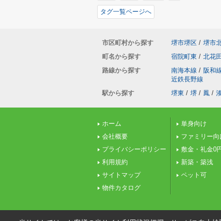
タグ一覧ページへ
市区町村から探す
堺市堺区
/
堺市
町名から探す
宿院町東
/
北花
路線から探す
南海本線
/
阪和
近鉄長野線
駅から探す
堺東
/
堺
/
鳳
/
ホーム
単身向け
会社概要
ファミリー向
プライバシーポリシー
敷金・礼金0
利用規約
新築・築浅
サイトマップ
ペット可
物件カタログ