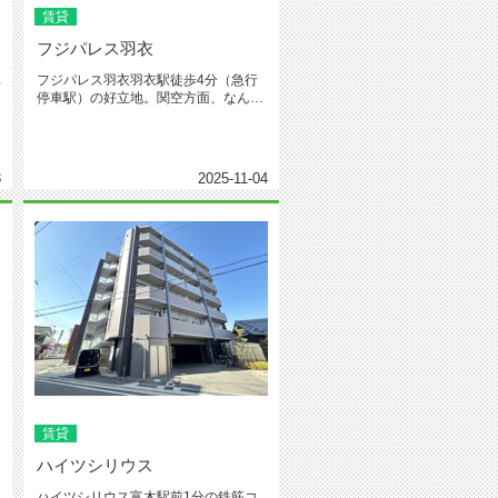
賃貸
フジパレス羽衣
車
フジパレス羽衣羽衣駅徒歩4分（急行
停車駅）の好立地。関空方面、なんば
方面、共に使える駅です。新築1K...
3
2025-11-04
賃貸
ハイツシリウス
ハイツシリウス富木駅前1分の鉄筋コ