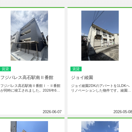
賃貸
賃貸
フジパレス高石駅南Ⅱ番館
ジョイ綾園
フジパレス高石駅南Ⅱ番館Ⅰ・Ⅱ番館
ジョイ綾園2DKのアパートを1LDKへ
が同時に竣工されました。2026年6月
リノベーションした物件です。綾園に
の新築です。1LDK、広さは...
あります（100円高速の近く...
2026-06-07
2026-05-0