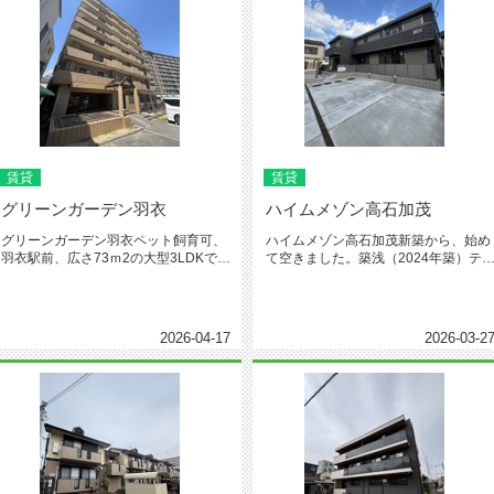
賃貸
賃貸
グリーンガーデン羽衣
ハイムメゾン高石加茂
グリーンガーデン羽衣ペット飼育可、
ハイムメゾン高石加茂新築から、始め
羽衣駅前、広さ73ｍ2の大型3LDKで
て空きました。築浅（2024年築）テ
す。リノベーション（3LDK...
スハウスタイプの2LDKです...
2026-04-17
2026-03-2