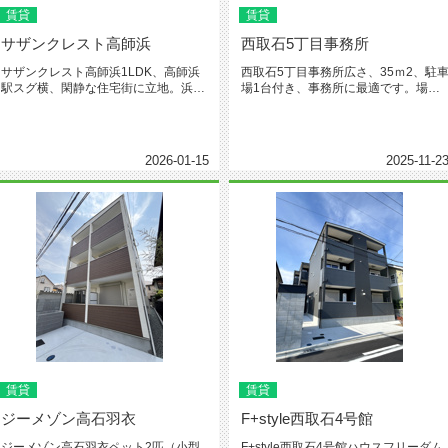
賃貸
賃貸
サザンクレスト高師浜
西取石5丁目事務所
サザンクレスト高師浜1LDK、高師浜
西取石5丁目事務所広さ、35ｍ2、駐
駅スグ横、閑静な住宅街に立地。浜寺
場1台付き、事務所に最適です。場所
公園までも徒歩圏内。ちょっとリ...
は、国道26号へもすぐ出れま...
2026-01-15
2025-11-2
賃貸
賃貸
ジーメゾン高石羽衣
F+style西取石4号館
ジーメゾン高石羽衣ペット2匹（小型
F+style西取石4号館ハウスフリーダム