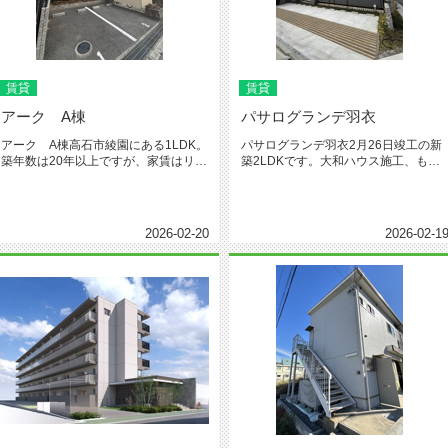
賃貸
賃貸
アーク A棟
パサログランデ羽衣
アーク A棟高石市綾園にある1LDK。
パサログランデ羽衣2月26日竣工の新
築年数は20年以上ですが、家賃はリー
築2LDKです。大和ハウス施工、もち
ズナブルで内装美装を保証。...
ろんZEH対応。設備は、超充...
2026-02-20
2026-02-1