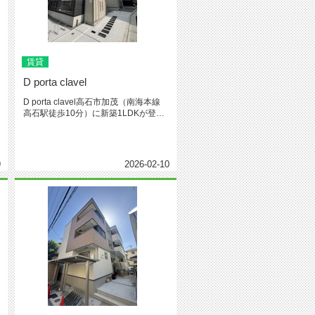
賃貸
D porta clavel
D porta clavel高石市加茂（南海本線
高石駅徒歩10分）に新築1LDKが登場
です。全戸角...
9
2026-02-10