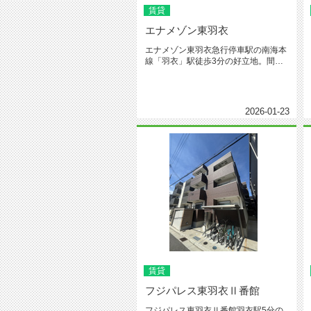
賃貸
エナメゾン東羽衣
エナメゾン東羽衣急行停車駅の南海本
線「羽衣」駅徒歩3分の好立地。間取
りは、1LDK、1DKの3階建て...
2026-01-23
賃貸
フジパレス東羽衣Ⅱ番館
フジパレス東羽衣Ⅱ番館羽衣駅5分の