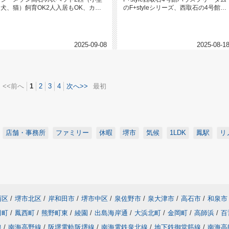
犬、猫）飼育OK2人入居もOK、カッ
のF+styleシリーズ、西取石の4号館が
プルで新生活を楽しめます。高師...
建築中です。国道...
2025-09-08
2025-08-1
<<前へ
1
2
3
4
次へ>>
最初
店舗・事務所
ファミリー
休暇
堺市
気候
1LDK
鳳駅
リ
西区
/
堺市北区
/
岸和田市
/
堺市中区
/
泉佐野市
/
泉大津市
/
高石市
/
和泉市
田町
/
鳳西町
/
熊野町東
/
綾園
/
出島海岸通
/
大浜北町
/
金岡町
/
高師浜
/
百
線
/
南海高野線
/
阪堺電軌阪堺線
/
南海電鉄泉北線
/
地下鉄御堂筋線
/
南海高