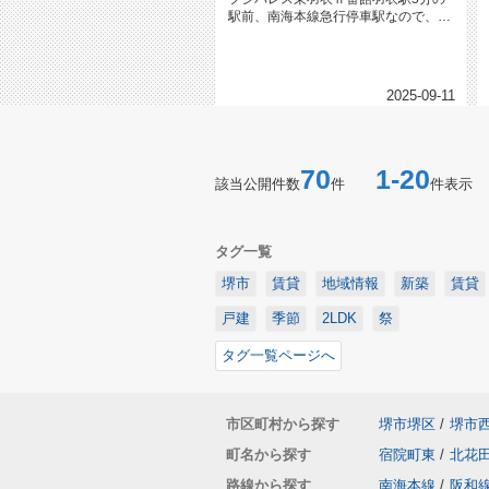
駅前、南海本線急行停車駅なので、な
んば、関空、南海和歌山駅へ通勤便...
2025-09-11
70
1-20
該当公開件数
件
件表示
タグ一覧
堺市
賃貸
地域情報
新築
賃貸
戸建
季節
2LDK
祭
タグ一覧ページへ
市区町村から探す
堺市堺区
/
堺市
町名から探す
宿院町東
/
北花
路線から探す
南海本線
/
阪和