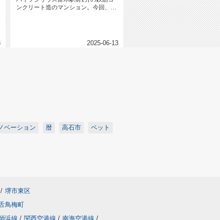
ンクリート造のマンション。今回、空
いたのは1ＤＫの間取り、もちろん...
8
2025-06-13
ノベーション
暦
高石市
ペット
/
堺市東区
舌鳥梅町
師浜線
/
関西空港線
/
南海空港線
/