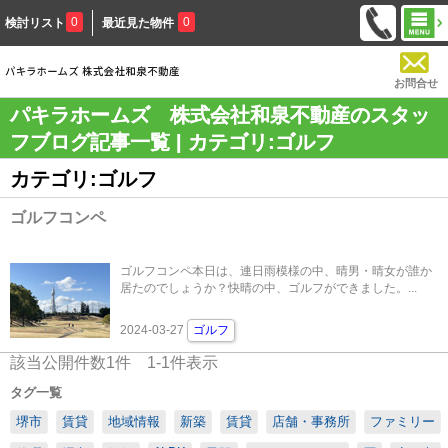
0
0
検討リスト
最近見た物件
お問合せ
パキラホームズ 株式会社和泉不動産のスタッ
フブログ記事一覧 | カテゴリ:ゴルフ
カテゴリ:ゴルフ
ゴルフコンペ
ゴルフコンペ本日は、連日雨模様の中、晴男・晴女が誰か
居たのでしょうか？快晴の中、ゴルフができました。...
2024-03-27
ゴルフ
該当公開件数
1
件
1-1
件表示
タグ一覧
堺市
賃貸
地域情報
新築
賃貸
店舗・事務所
ファミリー