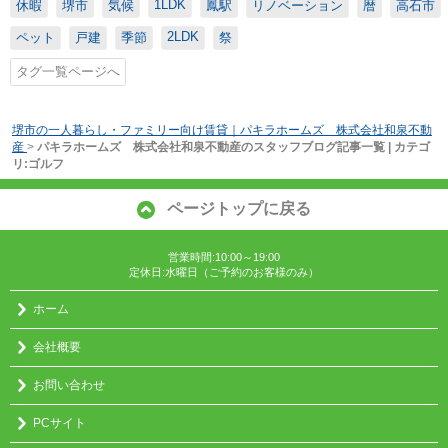
1LDK
休暇
堺市
気候
鳳駅
リノベーション
暦
高石市
2LDK
ペット
戸建
季節
祭
タグ一覧ページへ
堺市の一人暮らし・ファミリー向け賃貸｜パキラホームズ 株式会社和泉不動
産
>
パキラホームズ 株式会社和泉不動産のスタッフブログ記事一覧 | カテゴ
リ:ゴルフ
ページトップに戻る
営業時間:10:00～19:00
定休日:水曜日（ご予約のお客様のみ）
ホーム
会社概要
お問い合わせ
PCサイト