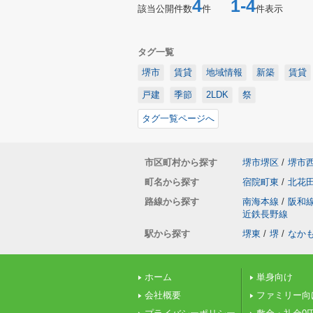
4
1-4
該当公開件数
件
件表示
タグ一覧
堺市
賃貸
地域情報
新築
賃貸
戸建
季節
2LDK
祭
タグ一覧ページへ
市区町村から探す
堺市堺区
/
堺市
町名から探す
宿院町東
/
北花
路線から探す
南海本線
/
阪和
近鉄長野線
駅から探す
堺東
/
堺
/
なか
ホーム
単身向け
会社概要
ファミリー向