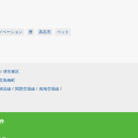
ノベーション
暦
高石市
ペット
/
堺市東区
舌鳥梅町
師浜線
/
関西空港線
/
南海空港線
/
件