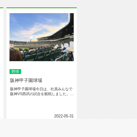
野球
阪神甲子園球場
阪神甲子園球場今日は、社員みんなで
阪神VS西武の試合を観戦しました。取
引先からSMBCシート（内野）...
1
2022-05-31