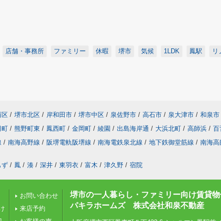
店舗・事務所
ファミリー
休暇
堺市
気候
1LDK
鳳駅
リ
西区
/
堺市北区
/
岸和田市
/
堺市中区
/
泉佐野市
/
高石市
/
泉大津市
/
和泉市
田町
/
熊野町東
/
鳳西町
/
金岡町
/
綾園
/
出島海岸通
/
大浜北町
/
高師浜
/
百
線
/
南海高野線
/
阪堺電軌阪堺線
/
南海電鉄泉北線
/
地下鉄御堂筋線
/
南海高
もず
/
鳳
/
湊
/
深井
/
東羽衣
/
富木
/
津久野
/
宿院
堺市の一人暮らし・ファミリー向け賃貸物
お問い合わせ
パキラホームズ 株式会社和泉不動産
け
来店予約