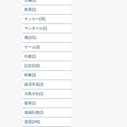
公園(3)
鳥害(1)
サッカー(16)
マンホール(1)
暦(101)
ゲーム(3)
行政(1)
記念日(2)
時事(2)
経済市況(3)
大鳥大社(1)
政府(1)
地域行政(2)
賃貸(245)