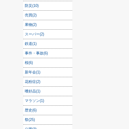
防災(10)
売買(2)
果物(2)
スーパー(2)
鉄道(1)
事件・事故(6)
桜(6)
新年会(1)
花粉症(2)
嗜好品(1)
マラソン(1)
歴史(6)
祭(25)