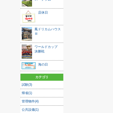
店休日
鳳ドリカムハウス
Ⅲ
ワールドカップ
決勝戦
海の日
カテゴリ
試験(3)
帰省(1)
管理物件(4)
公共設備(1)