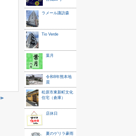
ラメール諏訪森
Tio Verde
葉月
令和8年熊本地
震
松原市東新町文化
住宅（倉庫）
≫
店休日
夏のゲリラ豪雨