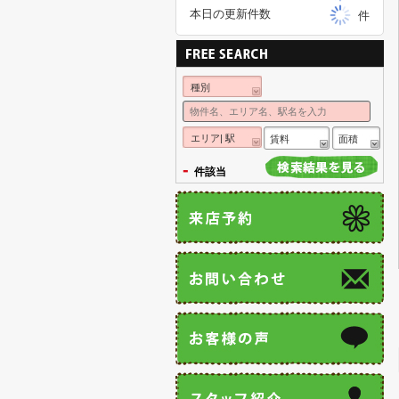
本日の更新件数
件
種別
エリア| 駅
賃料
面積
-
件該当