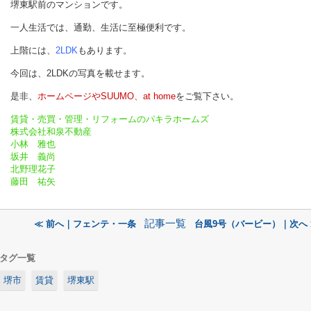
堺東駅前のマンションです。
一人生活では、通勤、生活に至極便利です。
上階には、
2LDK
もあります。
今回は、2LDKの写真を載せます。
是非、
ホームページやSUUMO、at home
をご覧下さい。
賃貸・売買・管理・リフォームのパキラホームズ
株式会社和泉不動産
小林 雅也
坂井 義尚
北野理花子
藤田 祐矢
記事一覧
≪ 前へ｜フェンテ・一条
台風9号（バービー）｜次へ 
タグ一覧
堺市
賃貸
堺東駅