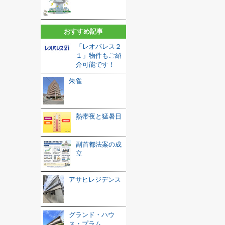
おすすめ記事
「レオパレス２
１」物件もご紹
介可能です！
朱雀
熱帯夜と猛暑日
副首都法案の成
立
アサヒレジデンス
グランド・ハウ
ス・プラム