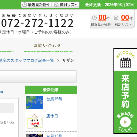
最終更新：2026年08月07日
00
00
件
件
最近見た物件
検討リスト
0
定休日：水曜日（ご予約のお客様のみ）
動産のスタッフブログ記事一覧
>
サザン
最新記事
≫
台風15号
店休日
26-07-05
台風13号