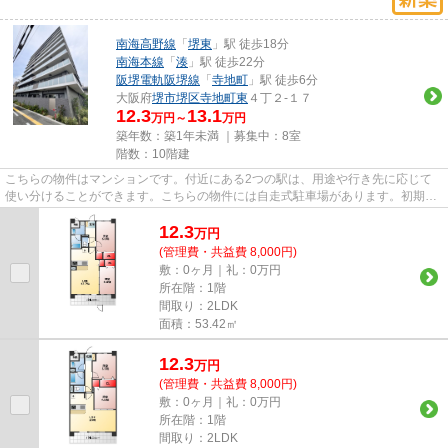
南海高野線
「
堺東
」駅 徒歩18分
南海本線
「
湊
」駅 徒歩22分
阪堺電軌阪堺線
「
寺地町
」駅 徒歩6分
大阪府
堺市堺区
寺地町東
４丁２-１７
12.3
13.1
万円～
万円
築年数：築1年未満 ｜募集中：
8室
階数：10階建
こちらの物件はマンションです。付近にある2つの駅は、用途や行き先に応じて
使い分けることができます。こちらの物件には自走式駐車場があります。初期費
用はカードで決済いただけます...
12.3
万
円
(管理費・共益費 8,000円)
敷：0ヶ月｜礼：0万円
所在階：1階
間取り：2LDK
面積：53.42㎡
12.3
万
円
(管理費・共益費 8,000円)
敷：0ヶ月｜礼：0万円
所在階：1階
間取り：2LDK