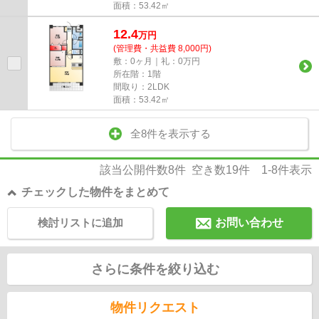
面積：53.42㎡
12.4
万
円
(管理費・共益費 8,000円)
敷：0ヶ月｜礼：0万円
所在階：1階
間取り：2LDK
面積：53.42㎡
全8件を表示する
該当公開件数
8
件 空き数
19
件
1-8
件表示
チェックした物件をまとめて
検討リストに追加
お問い合わせ
さらに条件を絞り込む
物件リクエスト