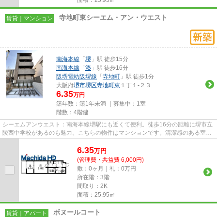
寺地町東シーエム・アン・ウエスト
賃貸｜マンション
南海本線
「
堺
」駅 徒歩15分
南海本線
「
湊
」駅 徒歩16分
阪堺電軌阪堺線
「
寺地町
」駅 徒歩1分
大阪府
堺市堺区
寺地町東
１丁１-２３
6.35
万円
築年数：築1年未満 ｜募集中：
1室
階数：4階建
シーエムアンウエスト：南海本線堺駅にも近くて便利。徒歩16分の距離に堺市立
陵西中学校があるのも魅力。こちらの物件はマンションです。清潔感のある室内
が魅力的な令和8年築の物件と...
6.35
万
円
(管理費・共益費 6,000円)
敷：0ヶ月｜礼：0万円
所在階：3階
間取り：2K
面積：25.95㎡
ボヌールコート
賃貸｜アパート