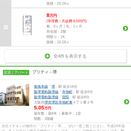
面積：20.28㎡
8
万
円
(管理費・共益費 8,000円)
敷：0ヶ月｜礼：1ヶ月
所在階：2階
間取り：1K
面積：20.28㎡
全4件を表示する
プリティ－堺
賃貸｜アパート
南海本線
「
堺
」駅 徒歩18分
阪堺電軌阪堺線
「
寺地町
」駅 徒歩6分
阪堺電軌阪堺線
「
宿院
」駅 徒歩8分
大阪府
堺市堺区
寺地町東
４丁１番２号
5.05
万円
築年数：築8年 ｜募集中：
1室
階数：3階建
当社イチオシの物件の「プリティ－堺」。ぜひ一度ご覧ください。平成29年築
で、多くの方がご満足の物件はこちらです。こちらの物件はアパートです。数あ