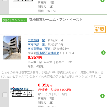
所在階：1階
間取り：1K
面積：25.27㎡
寺地町東シーエム・アン・イースト
賃貸｜マンション
南海本線
「
堺
」駅 徒歩15分
南海本線
「
湊
」駅 徒歩15分
南海高野線
「
堺東
」駅 徒歩23分
大阪府
堺市堺区
寺地町東
１丁１-１４
6.35
万円
築年数：築1年未満 ｜募集中：
1室
階数：4階建
こちらの物件は堺市立少林寺小学校が420m以内にあります。貴重な時間を大切
にしたいビジネスマンにおすすめの交通のアクセスが良いマンションです。こち
らの物件はマンションです。敷...
6.35
万
円
(管理費・共益費 6,000円)
敷：0ヶ月｜礼：0万円
所在階：3階
間取り：2K
面積：25.95㎡