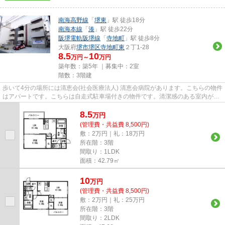
南海高野線
「
堺東
」駅 徒歩18分
南海本線
「
湊
」駅 徒歩22分
阪堺電軌阪堺線
「
寺地町
」駅 徒歩8分
大阪府
堺市堺区
寺地町東
２丁1-28
8.5
10
万円～
万円
築年数：築5年 ｜募集中：
2室
階数：3階建
歩いて4分の場所には清恵会(社会医療法人) 清恵会病院があります。こちらの物件
はアパートです。こちらは自走式駐車場付きの物件です。清潔感のある室内が魅
力的な2020年築の物件とな...
8.5
万
円
(管理費・共益費 8,500円)
敷：2万円｜礼：18万円
所在階：3階
間取り：1LDK
面積：42.79㎡
10
万
円
(管理費・共益費 8,500円)
敷：2万円｜礼：25万円
所在階：3階
間取り：2LDK