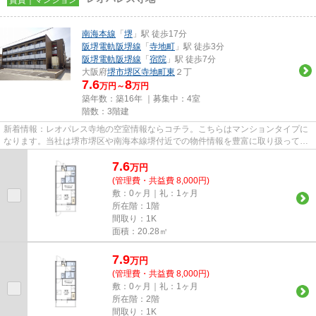
南海本線
「
堺
」駅 徒歩17分
阪堺電軌阪堺線
「
寺地町
」駅 徒歩3分
阪堺電軌阪堺線
「
宿院
」駅 徒歩7分
大阪府
堺市堺区
寺地町東
２丁
7.6
8
万円～
万円
築年数：築16年 ｜募集中：
4室
階数：3階建
新着情報：レオパレス寺地の空室情報ならコチラ。こちらはマンションタイプに
なります。当社は堺市堺区や南海本線堺付近での物件情報を豊富に取り扱ってお
ります。経験豊富なスタッフ...
7.6
万
円
(管理費・共益費 8,000円)
敷：0ヶ月｜礼：1ヶ月
所在階：1階
間取り：1K
面積：20.28㎡
7.9
万
円
(管理費・共益費 8,000円)
敷：0ヶ月｜礼：1ヶ月
所在階：2階
間取り：1K