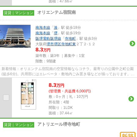
面積：47.66㎡
オリエンテム宿院南
賃貸｜マンション
南海本線
「
湊
」駅 徒歩18分
南海本線
「
堺
」駅 徒歩19分
阪堺電軌阪堺線
「
寺地町
」駅 徒歩3分
大阪府
堺市堺区
寺地町東
２丁２-１２
8.3
万円
築年数：築3年 ｜募集中：
1室
階数：9階建
新着情報：オリエンテム宿院南の空室情報ならコチラ。最寄りの公園中之町公園
(徒歩6分)。共用部にはエレベータ・敷地内ごみ置き場などが揃っております。造
りとデザインに関して、自信...
8.3
万
円
(管理費・共益費 6,000円)
敷：0ヶ月｜礼：10万円
所在階：4階
間取り：1LDK
面積：37.44㎡
アトリエール堺寺地町
賃貸｜マンション