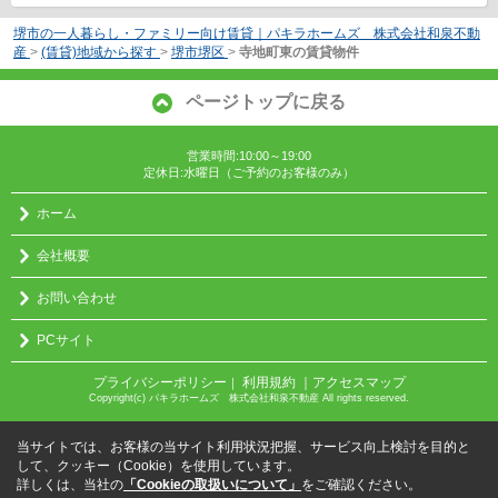
堺市の一人暮らし・ファミリー向け賃貸｜パキラホームズ 株式会社和泉不動
産
>
(賃貸)地域から探す
>
堺市堺区
>
寺地町東の賃貸物件
ページトップに戻る
営業時間:10:00～19:00
定休日:水曜日（ご予約のお客様のみ）
ホーム
会社概要
お問い合わせ
PCサイト
プライバシーポリシー
利用規約
｜アクセスマップ
｜
Copyright(c) パキラホームズ 株式会社和泉不動産 All rights reserved.
当サイトでは、お客様の当サイト利用状況把握、サービス向上検討を目的と
して、クッキー（Cookie）を使用しています。
詳しくは、当社の
「Cookieの取扱いについて」
をご確認ください。