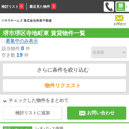
0
0
検討リスト
最近見た物件
お問合せ
堺市堺区寺地町東 賃貸物件一覧
募集中のみ表示
8
該当物件
件
19
空き数
件
さらに条件を絞り込む
物件リクエスト
チェックした物件をまとめて
検討リストに追加
お問い合わせ
レオパレス寺地
賃貸｜マンション