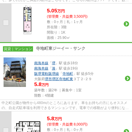
る不動産物件の中からお客様の...
5.05
万
円
(管理費・共益費 3,500円)
敷：0ヶ月｜礼：1ヶ月
所在階：3階
間取り：1K
面積：25.90㎡
寺地町東ジーイー・サンク
賃貸｜マンション
南海本線
「
堺
」駅 徒歩18分
南海本線
「
湊
」駅 徒歩19分
阪堺電軌阪堺線
「
寺地町
」駅 徒歩5分
大阪府
堺市堺区
寺地町東
３丁２-２９
5.8
万円
築年数：築2年 ｜募集中：
1室
階数：4階建
中之町公園が物件から480mのところにあります。車をお持ちの方にもオススメ
の、自走式駐車場を利用できるマンションです。電車での移動がより便利にな
る、2駅利用可能なマンションです...
5.8
万
円
(管理費・共益費 8,000円)
敷：0ヶ月｜礼：0ヶ月