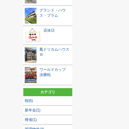
グランド・ハウ
ス・プラム
店休日
鳳ドリカムハウス
Ⅲ
ワールドカップ
決勝戦
カテゴリ
桜(6)
新年会(1)
帰省(1)