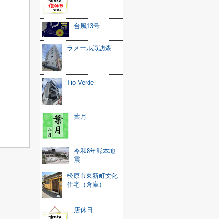
台風13号
ラメール諏訪森
Tio Verde
葉月
令和8年熊本地
震
松原市東新町文化
住宅（倉庫）
店休日