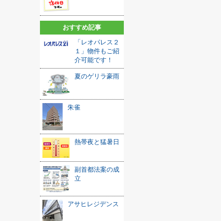
おすすめ記事
「レオパレス２
１」物件もご紹
介可能です！
夏のゲリラ豪雨
朱雀
熱帯夜と猛暑日
副首都法案の成
立
アサヒレジデンス