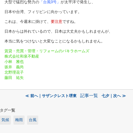
大型で猛烈な勢力の
「台風9号」
が太平洋で発生し、
日本や台湾、フィリピンに向かっています。
これは、今週末に掛けて、
要注意
ですね。
日本からは外れているので、日本は大丈夫かもしれませんが、
本当に気をつけないと大変なことになるかもしれません。
賃貸・売買・管理・リフォームのパキラホームズ
株式会社和泉不動産
小林 雅也
坂井 義尚
北野理花子
藤田 祐矢
記事一覧
≪ 前へ｜サザンクレスト堺東
七夕｜次へ ≫
タグ一覧
気候
梅雨
台風