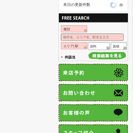
本日の更新件数
件
種別
エリア| 駅
賃料
面積
-
件該当