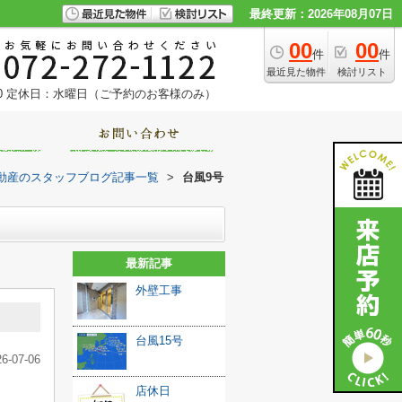
最終更新：2026年08月07日
00
00
件
件
最近見た物件
検討リスト
0
定休日：水曜日（ご予約のお客様のみ）
動産のスタッフブログ記事一覧
>
台風9号
最新記事
外壁工事
台風15号
26-07-06
店休日