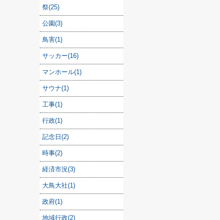
祭(25)
公園(3)
鳥害(1)
サッカー(16)
マンホール(1)
サウナ(1)
工事(1)
行政(1)
記念日(2)
時事(2)
経済市況(3)
大鳥大社(1)
政府(1)
地域行政(2)