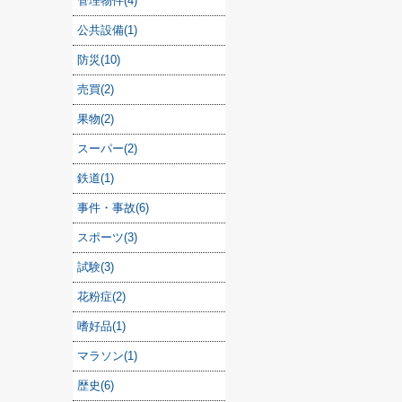
管理物件(4)
公共設備(1)
防災(10)
売買(2)
果物(2)
スーパー(2)
鉄道(1)
事件・事故(6)
スポーツ(3)
試験(3)
花粉症(2)
嗜好品(1)
マラソン(1)
歴史(6)