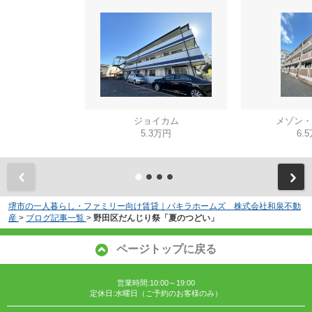
ジョイカム
メゾン・
5.3万円
6.
堺市の一人暮らし・ファミリー向け賃貸｜パキラホームズ 株式会社和泉不動
産
>
ブログ記事一覧
>
野田区だんじり祭「夏のつどい」
ページトップに戻る
営業時間:10:00～19:00
定休日:水曜日（ご予約のお客様のみ）