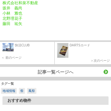
株式会社和泉不動産
坂井 義尚
小林 雅也
北野理花子
藤田 祐矢
快活CLUB
DARTSカード
＜ 前のページ
＞次のページ
記事一覧ページへ
タグ一覧
地域情報
祭
鳳祭
おすすめ物件