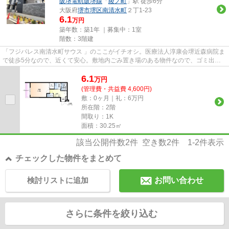
阪堺電軌阪堺線
「
綾ノ町
」駅 徒歩6分
大阪府
堺市堺区
南清水町
２丁1-23
6.1
万円
築年数：築1年 ｜募集中：
1室
階数：3階建
「フジパレス南清水町サウス 」のここがイチオシ。医療法人淳康会堺近森病院ま
で徒歩5分なので、近くて安心。敷地内ごみ置き場のある物件なので、ゴミ出し
が楽です。高いニーズのある...
6.1
万
円
(管理費・共益費 4,600円)
敷：0ヶ月｜礼：6万円
所在階：2階
間取り：1K
面積：30.25㎡
該当公開件数
2
件 空き数
2
件
1-2
件表示
チェックした物件をまとめて
検討リストに追加
お問い合わせ
さらに条件を絞り込む