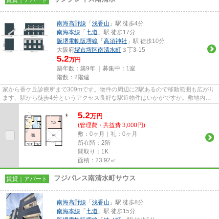
南海高野線
「
浅香山
」駅 徒歩4分
南海本線
「
七道
」駅 徒歩17分
阪堺電軌阪堺線
「
高須神社
」駅 徒歩10分
大阪府
堺市堺区
南清水町
３丁3-15
5.2
万円
築年数：築9年 ｜募集中：
1室
階数：2階建
家から香ケ丘診療所まで309mです。物件の周辺に2駅あるので移動範囲も広がり
ます。駅から徒歩4分というアクセス良好な駅近物件はいかがですか。敷地内に
ゴミ置き場を備えているので敷...
5.2
万
円
(管理費・共益費 3,000円)
敷：0ヶ月｜礼：0ヶ月
所在階：2階
間取り：1K
面積：23.92㎡
フジパレス南清水町サウス
賃貸｜アパート
南海高野線
「
浅香山
」駅 徒歩8分
南海本線
「
七道
」駅 徒歩15分