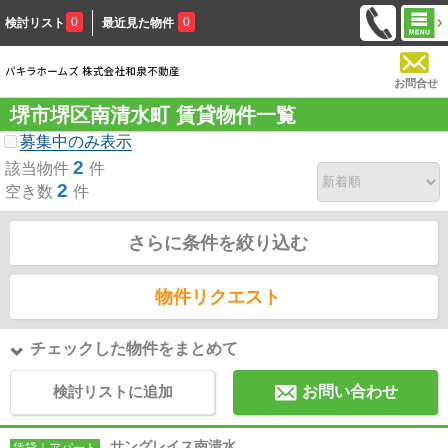
0
0
検討リスト
最近見た物件
お問合せ
堺市堺区南清水町 賃貸物件一覧
募集中のみ表示
2
該当物件
件
2
空き数
件
さらに条件を絞り込む
物件リクエスト
チェックした物件をまとめて
検討リストに追加
お問い合わせ
サングレイス南清水
賃貸｜アパート