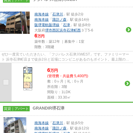
南海本線
「
石津川
」駅 徒歩2分
南海本線
「
諏訪ノ森
」駅 徒歩14分
阪堺電軌阪堺線
「
石津
」駅 徒歩8分
大阪府
堺市西区
浜寺石津町西
３丁5-6
6
万円
築年数：築12年 ｜募集中：
1室
階数：3階建
ぜひ一度見ていただきたい、「フジパレス石津川WEST」です。ファミリーマー
ト 浜寺石津町店まで徒歩2分と近場にコンビニがあるのもポイント。最上階の物
件です。通風良好なアパートは...
6
万
円
(管理費・共益費 5,400円)
敷：0ヶ月｜礼：0ヶ月
所在階：3階
間取り：1LDK
面積：33.30㎡
GRANDIR堺石津
賃貸｜アパート
南海本線
「
石津川
」駅 徒歩5分
南海本線
「
諏訪ノ森
」駅 徒歩12分