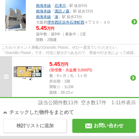
南海本線
「
石津川
」駅 徒歩5分
南海本線
「
諏訪ノ森
」駅 徒歩15分
南海本線
「
湊
」駅 徒歩23分
大阪府
堺市西区
浜寺石津町西
４丁２０－３０
5.45
万円
築年数：築9年 ｜募集中：
1室
階数：2階建
こだわりポイント満載のGrandtic Plaisir。ぜひ一度見ていただきたい、
「Grandtic Plaisir」です。付近に駅が2つあるので、用途や行き先によって経路を
選べる物件です。クレジットカー...
5.45
万
円
(管理費・共益費 3,000円)
敷：0ヶ月｜礼：1ヶ月
所在階：1階
間取り：1LDK
面積：39.22㎡
該当公開件数
11
件 空き数
17
件
1-11
件表示
チェックした物件をまとめて
検討リストに追加
お問い合わせ