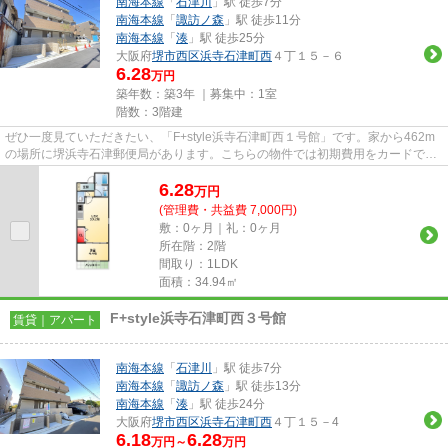
南海本線
「
石津川
」駅 徒歩7分
南海本線
「
諏訪ノ森
」駅 徒歩11分
南海本線
「
湊
」駅 徒歩25分
大阪府
堺市西区
浜寺石津町西
４丁１５－６
6.28
万円
築年数：築3年 ｜募集中：
1室
階数：3階建
ぜひ一度見ていただきたい、「F+style浜寺石津町西１号館」です。家から462m
の場所に堺浜寺石津郵便局があります。こちらの物件では初期費用をカードでお
支払いいただけます。こちらの...
6.28
万
円
(管理費・共益費 7,000円)
敷：0ヶ月｜礼：0ヶ月
所在階：2階
間取り：1LDK
面積：34.94㎡
F+style浜寺石津町西３号館
賃貸｜アパート
南海本線
「
石津川
」駅 徒歩7分
南海本線
「
諏訪ノ森
」駅 徒歩13分
南海本線
「
湊
」駅 徒歩24分
大阪府
堺市西区
浜寺石津町西
４丁１５－4
6.18
6.28
万円～
万円