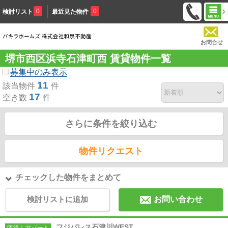
0
0
検討リスト
最近見た物件
お問合せ
堺市西区浜寺石津町西 賃貸物件一覧
募集中のみ表示
11
該当物件
件
17
空き数
件
さらに条件を絞り込む
物件リクエスト
チェックした物件をまとめて
検討リストに追加
お問い合わせ
フジパレス石津川WEST
賃貸｜アパート