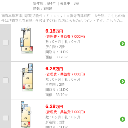
築年数：築4年 ｜募集中：
3室
階数：3階建
南海本線石津川駅周辺物件：Ｆ＋ｓｔｙｌｅ浜寺石津町西 ３号館。こちらの物
件は堺市立浜寺石津小学校まで673m以内にあるのがポイントです。こちらの物
件はアパートです。こちらのア...
6.18
万
円
(管理費・共益費 7,000円)
敷：0ヶ月｜礼：0ヶ月
所在階：2階
間取り：1LDK
面積：33.70㎡
6.28
万
円
(管理費・共益費 7,000円)
敷：0ヶ月｜礼：0ヶ月
所在階：2階
間取り：1LDK
面積：33.70㎡
6.28
万
円
(管理費・共益費 7,000円)
敷：0ヶ月｜礼：0ヶ月
所在階：2階
間取り：1LDK