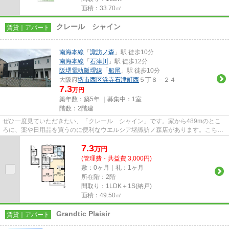
面積：33.70㎡
クレール シャイン
賃貸｜アパート
南海本線
「
諏訪ノ森
」駅 徒歩10分
南海本線
「
石津川
」駅 徒歩12分
阪堺電軌阪堺線
「
船尾
」駅 徒歩10分
大阪府
堺市西区
浜寺石津町西
５丁８－２４
7.3
万円
築年数：築5年 ｜募集中：
1室
階数：2階建
ぜひ一度見ていただきたい、「クレール シャイン」です。家から489mのとこ
ろに、薬や日用品を買うのに便利なウエルシア堺諏訪ノ森店があります。こちら
の物件はアパートです。最上階...
7.3
万
円
(管理費・共益費 3,000円)
敷：0ヶ月｜礼：1ヶ月
所在階：2階
間取り：1LDK＋1S(納戸)
面積：49.50㎡
Grandtic Plaisir
賃貸｜アパート