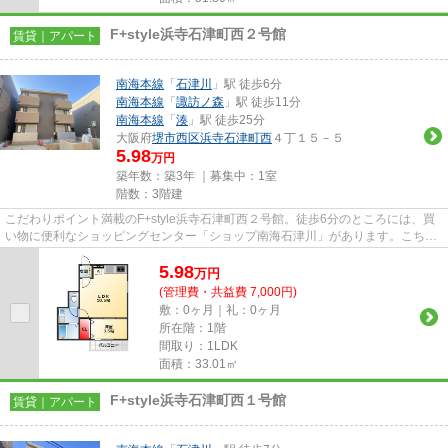
F+style浜寺石津町西２号館
賃貸｜アパート
南海本線
「
石津川
」駅 徒歩6分
南海本線
「
諏訪ノ森
」駅 徒歩11分
南海本線
「
湊
」駅 徒歩25分
大阪府
堺市西区
浜寺石津町西
４丁１５－５
5.98
万円
築年数：築3年 ｜募集中：
1室
階数：3階建
こだわりポイント満載のF+style浜寺石津町西２号館。徒歩6分のところには、買
い物に便利なショッピングセンター「ショップ南海石津川」があります。こちら
の物件には自走式駐車場があ...
5.98
万
円
(管理費・共益費 7,000円)
敷：0ヶ月｜礼：0ヶ月
所在階：1階
間取り：1LDK
面積：33.01㎡
F+style浜寺石津町西１号館
賃貸｜アパート