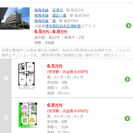
南海本線
「
石津川
」駅 徒歩2分
南海本線
「
諏訪ノ森
」駅 徒歩16分
南海本線
「
湊
」駅 徒歩18分
大阪府
堺市西区
浜寺石津町西
２丁２-５
6.5
6.9
万円～
万円
築年数：築32年 ｜募集中：
2室
階数：6階建
清潔な敷地内ごみ置き場のある物件。自走式の駐車場がある物件です。こちらの
物件はマンションです。2駅利用可能で利便性の高い物件です。当社スタッフが
地域の賃貸情報をご提供いたし...
6.5
万
円
(管理費・共益費 8,000円)
敷：0ヶ月｜礼：0ヶ月
所在階：3階
間取り：2DK
面積：50.14㎡
6.9
万
円
(管理費・共益費 8,000円)
敷：0ヶ月｜礼：0ヶ月
所在階：6階
間取り：2DK
面積：51.80㎡