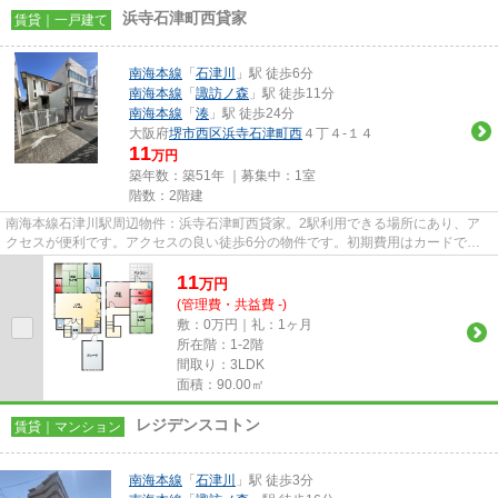
浜寺石津町西貸家
賃貸｜一戸建て
南海本線
「
石津川
」駅 徒歩6分
南海本線
「
諏訪ノ森
」駅 徒歩11分
南海本線
「
湊
」駅 徒歩24分
大阪府
堺市西区
浜寺石津町西
４丁４-１４
11
万円
築年数：築51年 ｜募集中：
1室
階数：2階建
南海本線石津川駅周辺物件：浜寺石津町西貸家。2駅利用できる場所にあり、ア
クセスが便利です。アクセスの良い徒歩6分の物件です。初期費用はカードで決
済いただけます。あなたの条件...
11
万
円
(管理費・共益費 -)
敷：0万円｜礼：1ヶ月
所在階：1-2階
間取り：3LDK
面積：90.00㎡
レジデンスコトン
賃貸｜マンション
南海本線
「
石津川
」駅 徒歩3分