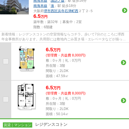
南海本線
「
諏訪ノ森
」駅 徒歩16分
南海本線
「
湊
」駅 徒歩18分
大阪府
堺市西区
浜寺石津町西
２丁２-５
6.5
万円
築年数：築32年 ｜募集中：
2室
階数：6階建
新着情報：レジデンスコトンの空室情報ならコチラ。歩いて7分のところに堺西
年金事務所があります。共用部には敷地内ごみ置き場・エレベータなどが揃って
おり、とても充実しています。...
6.5
万
円
(管理費・共益費 8,000円)
敷：0ヶ月｜礼：0万円
所在階：3階
間取り：2LDK
面積：47.59㎡
6.5
万
円
(管理費・共益費 8,000円)
敷：0ヶ月｜礼：0万円
所在階：3階
間取り：2LDK
面積：50.14㎡
レジデンスコトン
賃貸｜マンション