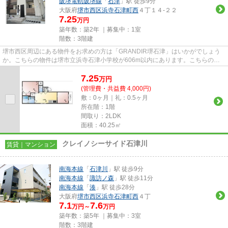
阪堺電軌阪堺線
「
石津
」駅 徒歩9分
大阪府
堺市西区
浜寺石津町西
４丁１４-２２
7.25
万円
築年数：築2年 ｜募集中：
1室
階数：3階建
堺市西区周辺にある物件をお求めの方は「GRANDIR堺石津」はいかがでしょう
か。こちらの物件は堺市立浜寺石津小学校が606m以内にあります。こちらの物
件はアパートです。毎日のごみ捨て...
7.25
万
円
(管理費・共益費 4,000円)
敷：0ヶ月｜礼：0.5ヶ月
所在階：1階
間取り：2LDK
面積：40.25㎡
クレイノシーサイド石津川
賃貸｜マンション
南海本線
「
石津川
」駅 徒歩9分
南海本線
「
諏訪ノ森
」駅 徒歩11分
南海本線
「
湊
」駅 徒歩28分
大阪府
堺市西区
浜寺石津町西
４丁
7.1
7.6
万円～
万円
築年数：築5年 ｜募集中：
3室
階数：3階建