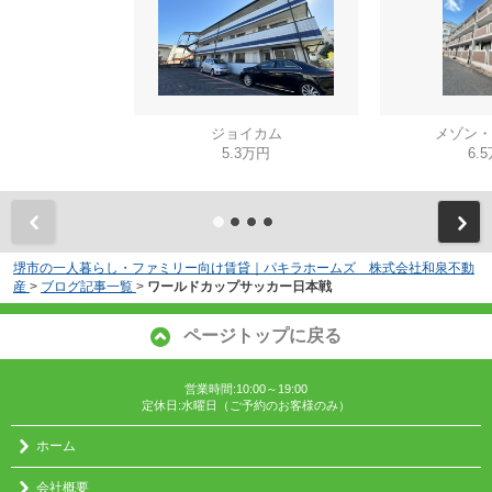
ジョイカム
メゾン・
5.3万円
6.
堺市の一人暮らし・ファミリー向け賃貸｜パキラホームズ 株式会社和泉不動
産
>
ブログ記事一覧
>
ワールドカップサッカー日本戦
ページトップに戻る
営業時間:10:00～19:00
定休日:水曜日（ご予約のお客様のみ）
ホーム
会社概要