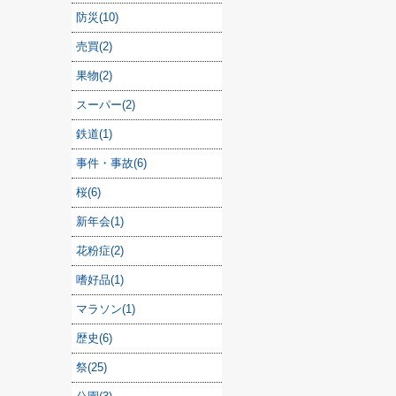
防災(10)
売買(2)
果物(2)
スーパー(2)
鉄道(1)
事件・事故(6)
桜(6)
新年会(1)
花粉症(2)
嗜好品(1)
マラソン(1)
歴史(6)
祭(25)