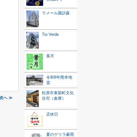
ラメール諏訪森
。
Tio Verde
葉月
令和8年熊本地
震
松原市東新町文化
次へ ≫
住宅（倉庫）
店休日
夏のゲリラ豪雨