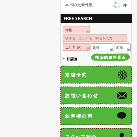
本日の更新件数
件
種別
エリア| 駅
賃料
面積
-
件該当