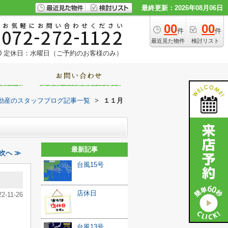
最終更新：2026年08月06日
00
00
件
件
最近見た物件
検討リスト
0
定休日：水曜日（ご予約のお客様のみ）
動産のスタッフブログ記事一覧
>
１１月
最新記事
次へ ≫
台風15号
店休日
22-11-26
台風13号