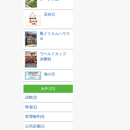
店休日
鳳ドリカムハウス
Ⅲ
ワールドカップ
決勝戦
海の日
カテゴリ
試験(3)
帰省(1)
管理物件(4)
公共設備(1)