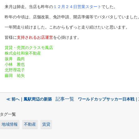
来月は師走。当店も昨年の
１２月２４日営業スタート
でした。
昨年の今頃は、店舗改装、免許申請、開店準備等でバタバタしていました
一年間走り続けました。これからもずっと走り続けたいと思います。
皆様に
支持されるお店運営
を心掛けます。
賃貸・売買のクラスモ鳳店
株式会社和泉不動産
坂井 義尚
小林 雅也
北野理花子
藤田 祐矢
記事一覧
≪ 前へ｜鳳駅周辺の新築
ワールドカップサッカー日本戦｜
タグ一覧
地域情報
不動産
賃貸