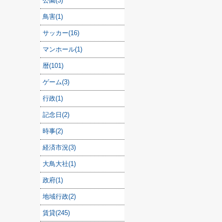
公園(3)
鳥害(1)
サッカー(16)
マンホール(1)
暦(101)
ゲーム(3)
行政(1)
記念日(2)
時事(2)
経済市況(3)
大鳥大社(1)
政府(1)
地域行政(2)
賃貸(245)