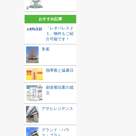
おすすめ記事
「レオパレス２
１」物件もご紹
介可能です！
朱雀
熱帯夜と猛暑日
副首都法案の成
立
アサヒレジデンス
グランド・ハウ
ス・プラム