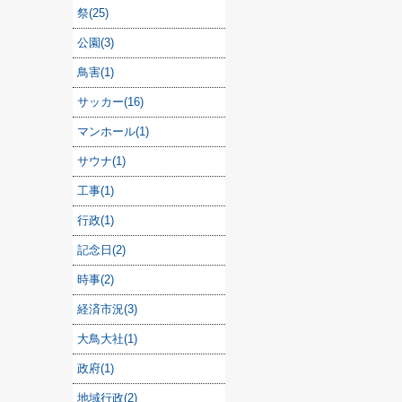
祭(25)
公園(3)
鳥害(1)
サッカー(16)
マンホール(1)
サウナ(1)
工事(1)
行政(1)
記念日(2)
時事(2)
経済市況(3)
大鳥大社(1)
政府(1)
地域行政(2)