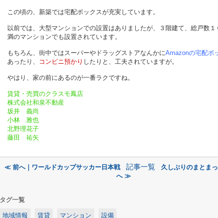
この頃の、新築では宅配ボックスが充実しています。
以前では、大型マンションでの設置はありましたが、３階建て、総戸数１
満のマンションでも設置されています。
もちろん、街中ではスーパーやドラッグストアなんかに
Amazonの宅配ボ
あったり、
コンビニ預かり
したりと、工夫されていますが。
やはり、家の前にあるのが一番ラクですね。
賃貸・売買のクラスモ鳳店
株式会社和泉不動産
坂井 義尚
小林 雅也
北野理花子
藤田 祐矢
記事一覧
≪ 前へ｜ワールドカップサッカー日本戦
久しぶりのまとまっ
へ ≫
タグ一覧
地域情報
賃貸
マンション
設備