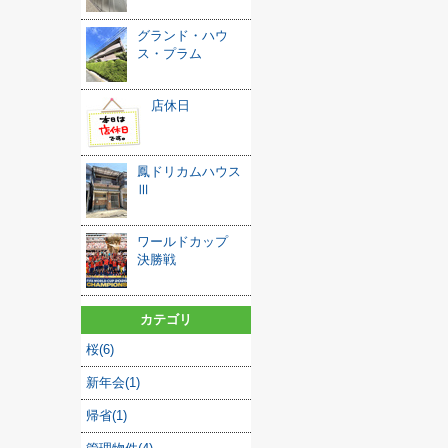
グランド・ハウ
ス・プラム
店休日
鳳ドリカムハウス
Ⅲ
ワールドカップ
決勝戦
カテゴリ
桜(6)
新年会(1)
帰省(1)