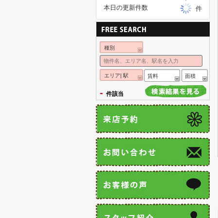
本日の更新件数
件
種別
エリア| 駅
賃料
面積
-
件該当