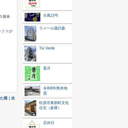
台風13号
０個未
ラメール諏訪森
ックス
が
Tio Verde
葉月
令和8年熊本地
震
た雨｜次
松原市東新町文化
住宅（倉庫）
店休日