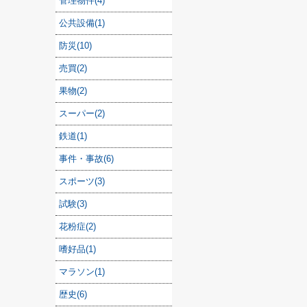
管理物件(4)
公共設備(1)
防災(10)
売買(2)
果物(2)
スーパー(2)
鉄道(1)
事件・事故(6)
スポーツ(3)
試験(3)
花粉症(2)
嗜好品(1)
マラソン(1)
歴史(6)