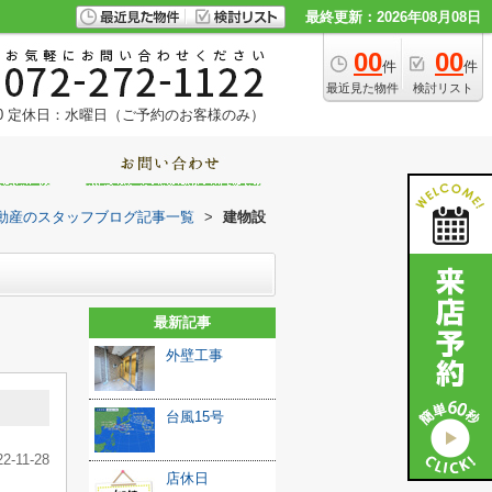
最終更新：2026年08月08日
00
00
件
件
最近見た物件
検討リスト
0
定休日：水曜日（ご予約のお客様のみ）
動産のスタッフブログ記事一覧
>
建物設
最新記事
外壁工事
台風15号
22-11-28
店休日