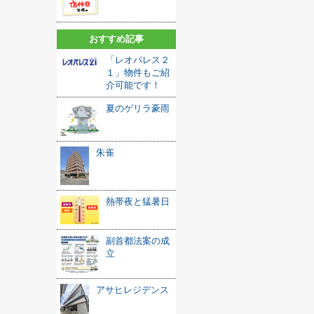
おすすめ記事
「レオパレス２
１」物件もご紹
介可能です！
夏のゲリラ豪雨
朱雀
熱帯夜と猛暑日
副首都法案の成
立
アサヒレジデンス