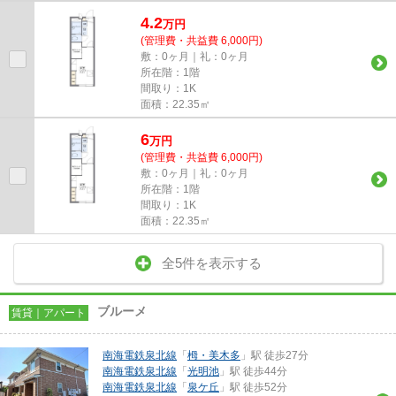
4.2
万
円
(管理費・共益費 6,000円)
敷：0ヶ月｜礼：0ヶ月
所在階：1階
間取り：1K
面積：22.35㎡
6
万
円
(管理費・共益費 6,000円)
敷：0ヶ月｜礼：0ヶ月
所在階：1階
間取り：1K
面積：22.35㎡
全5件を表示する
ブルーメ
賃貸｜アパート
南海電鉄泉北線
「
栂・美木多
」駅 徒歩27分
南海電鉄泉北線
「
光明池
」駅 徒歩44分
南海電鉄泉北線
「
泉ケ丘
」駅 徒歩52分