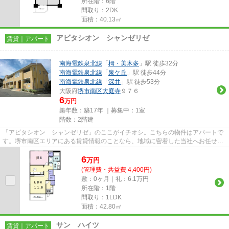
所在階：6階
間取り：2DK
面積：40.13㎡
アビタシオン シャンゼリゼ
賃貸｜アパート
南海電鉄泉北線
「
栂・美木多
」駅 徒歩32分
南海電鉄泉北線
「
泉ケ丘
」駅 徒歩44分
南海電鉄泉北線
「
深井
」駅 徒歩53分
大阪府
堺市南区
大庭寺
９７６
6
万円
築年数：築17年 ｜募集中：
1室
階数：2階建
「アビタシオン シャンゼリゼ」のここがイチオシ。こちらの物件はアパートで
す。堺市南区エリアにある賃貸情報のことなら、地域に密着した当社へお任せ下
さい。当社は、多種多様な賃...
6
万
円
(管理費・共益費 4,400円)
敷：0ヶ月｜礼：6.1万円
所在階：1階
間取り：1LDK
面積：42.80㎡
サン ハイツ
賃貸｜アパート