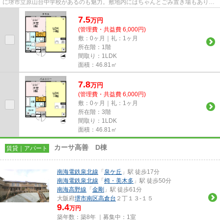
に堺市立原山台中学校があるのも魅力。敷地内にはちゃんとごみ置き場もありま
す。こちらの物件はアパート...
7.5
万
円
(管理費・共益費 6,000円)
敷：0ヶ月｜礼：1ヶ月
所在階：1階
間取り：1LDK
面積：46.81㎡
7.8
万
円
(管理費・共益費 6,000円)
敷：0ヶ月｜礼：1ヶ月
所在階：3階
間取り：1LDK
面積：46.81㎡
カーサ高善 D棟
賃貸｜アパート
南海電鉄泉北線
「
泉ケ丘
」駅 徒歩17分
南海電鉄泉北線
「
栂・美木多
」駅 徒歩50分
南海高野線
「
金剛
」駅 徒歩61分
大阪府
堺市南区
高倉台
２丁１３-１５
9.4
万円
築年数：築8年 ｜募集中：
1室