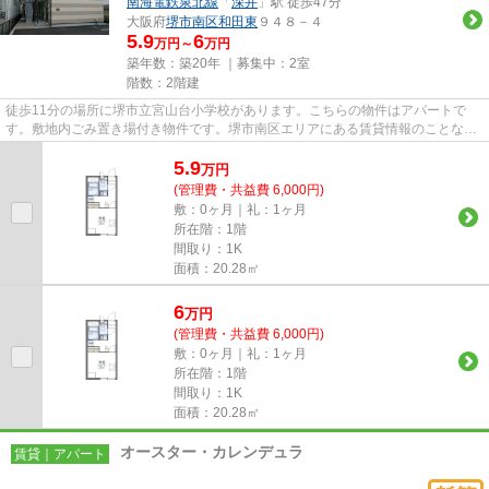
南海電鉄泉北線
「
深井
」駅 徒歩47分
大阪府
堺市南区
和田東
９４８－４
5.9
6
万円～
万円
築年数：築20年 ｜募集中：
2室
階数：2階建
徒歩11分の場所に堺市立宮山台小学校があります。こちらの物件はアパートで
す。敷地内ごみ置き場付き物件です。堺市南区エリアにある賃貸情報のことな
ら、地域に密着した当社へお任せ...
5.9
万
円
(管理費・共益費 6,000円)
敷：0ヶ月｜礼：1ヶ月
所在階：1階
間取り：1K
面積：20.28㎡
6
万
円
(管理費・共益費 6,000円)
敷：0ヶ月｜礼：1ヶ月
所在階：1階
間取り：1K
面積：20.28㎡
オースター・カレンデュラ
賃貸｜アパート