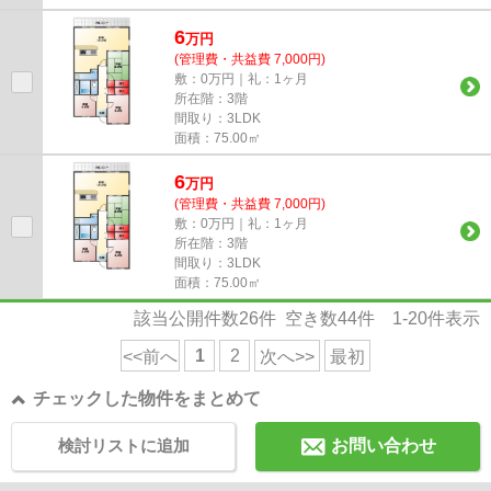
6
万
円
(管理費・共益費 7,000円)
敷：0万円｜礼：1ヶ月
所在階：3階
間取り：3LDK
面積：75.00㎡
6
万
円
(管理費・共益費 7,000円)
敷：0万円｜礼：1ヶ月
所在階：3階
間取り：3LDK
面積：75.00㎡
該当公開件数
26
件 空き数
44
件
1-20
件表示
1
2
<<前へ
次へ>>
最初
チェックした物件をまとめて
検討リストに追加
お問い合わせ