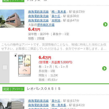
南海電鉄泉北線
「
栂・美木多
」駅 徒歩23分
南海電鉄泉北線
「
泉ケ丘
」駅 徒歩36分
南海電鉄泉北線
「
光明池
」駅 徒歩47分
大阪府
堺市南区
片蔵
6.4
万円
築年数：築20年 ｜募集中：
1室
階数：2階建
こちらの物件はアパートです。賃貸情報のことなら、地域に特化した当社にお任
せ下さい。お客様にご満足していただけるよう、全力でサポート致します。ま
た、ご希望に適した物件のご紹...
6.4
万
円
(管理費・共益費 5,000円)
敷：1ヶ月｜礼：1ヶ月
所在階：1階
間取り：1LDK
面積：45.63㎡
レオパレスＯＡＳＩＳ
賃貸｜アパート
南海電鉄泉北線
「
泉ケ丘
」駅 徒歩17分
南海電鉄泉北線
「
栂・美木多
」駅 徒歩41分