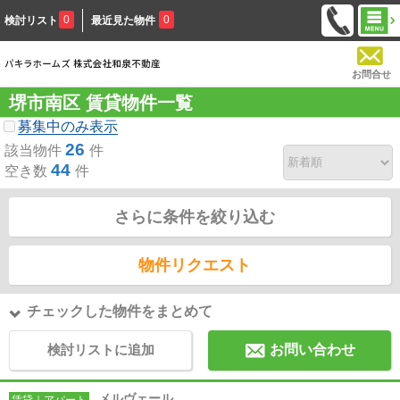
0
0
検討リスト
最近見た物件
お問合せ
堺市南区 賃貸物件一覧
募集中のみ表示
26
該当物件
件
44
空き数
件
さらに条件を絞り込む
物件リクエスト
チェックした物件をまとめて
検討リストに追加
お問い合わせ
メルヴェール
賃貸｜アパート