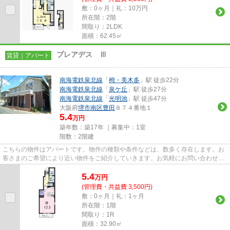
敷：0ヶ月｜礼：10万円
所在階：2階
間取り：2LDK
面積：62.45㎡
プレアデス Ⅲ
賃貸｜アパート
南海電鉄泉北線
「
栂・美木多
」駅 徒歩22分
南海電鉄泉北線
「
泉ケ丘
」駅 徒歩27分
南海電鉄泉北線
「
光明池
」駅 徒歩47分
大阪府
堺市南区
豊田
８７４番地１
5.4
万円
築年数：築17年 ｜募集中：
1室
階数：2階建
こちらの物件はアパートです。物件の種類や条件などは、数多く存在します。お
客さまのご希望により近い物件をご紹介していきます。お気軽にお問い合わせく
ださい。
5.4
万
円
(管理費・共益費 3,500円)
敷：0ヶ月｜礼：1ヶ月
所在階：1階
間取り：1R
面積：32.90㎡