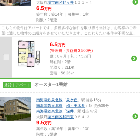
大阪府
堺市南区
野々井
１２１－４
6.5
万円
築年数：築14年 ｜募集中：
1室
階数：2階建
こちらの物件はアパートです。多種多様な物件を取り扱う当社は、お客様のご希
望に適した物件のご紹介をさせていただきます。こだわりたい条件や不明な点が
ございましたら、お気軽にご...
6.5
万
円
(管理費・共益費 3,500円)
敷：0ヶ月｜礼：7.5万円
所在階：2階
間取り：2LDK
面積：56.26㎡
オースター1番館
賃貸｜アパート
南海電鉄泉北線
「
泉ケ丘
」駅 徒歩16分
南海電鉄泉北線
「
栂・美木多
」駅 徒歩39分
南海電鉄泉北線
「
深井
」駅 徒歩47分
大阪府
堺市南区
和田東
９５４-３
9.5
万円
築年数：築16年 ｜募集中：
1室
階数：3階建