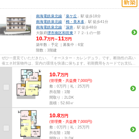
南海電鉄泉北線
「
泉ケ丘
」駅 徒歩18分
南海電鉄泉北線
「
栂・美木多
」駅 徒歩41分
南海電鉄泉北線
「
深井
」駅 徒歩48分
大阪府
堺市南区
和田東
７７２-１の一部
10.7
11
万円～
万円
築年数：予定 ｜募集中：
6室
階数：3階建
ぜひ一度見ていただきたい、「オースター・カレンデュラ」です。断熱性の高い
省エネ対策物件は、室内の環境を快適に保ちます。初期費用をカードでお支払い
いただけるので、カードで決...
10.7
万
円
(管理費・共益費 7,000円)
敷：0万円｜礼：25万円
所在階：1階
間取り：2LDK
面積：52.60㎡
10.8
万
円
(管理費・共益費 7,000円)
敷：0万円｜礼：25万円
所在階：1階
間取り：2LDK