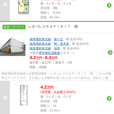
敷：0ヶ月｜礼：2ヶ月
所在階：3階
間取り：3LDK
面積：66.19㎡
レオパレスＫＳＰＩＲＩＴ 桜
賃貸｜アパート
南海電鉄泉北線
「
泉ケ丘
」駅 徒歩18分
南海電鉄泉北線
「
栂・美木多
」駅 徒歩42分
南海電鉄泉北線
「
深井
」駅 徒歩46分
大阪府
堺市南区
深阪南
３６８－１
4.2
6.4
万円～
万円
築年数：築22年 ｜募集中：
5室
階数：2階建
南海電鉄泉北線泉ケ丘駅周辺物件：レオパレスＫＳＰＩＲＩＴ 桜。こちらの物
件はアパートです。まだ気になる物件が見つからないのであれば、当社にご連絡
ください！豊富な賃貸物件を...
4.2
万
円
(管理費・共益費 6,000円)
敷：0ヶ月｜礼：0ヶ月
所在階：1階
間取り：1K
面積：22.35㎡