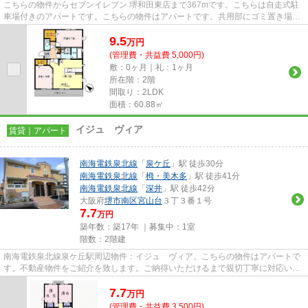
こちらの物件からセブンイレブン 堺和田東店まで367mです。こちらは自走式駐
車場付きのアパートです。こちらの物件はアパートです。共用部にゴミ置き場が
あるので、外部の人にごみを見...
9.5
万
円
(管理費・共益費 5,000円)
敷：0ヶ月｜礼：1ヶ月
所在階：2階
間取り：2LDK
面積：60.88㎡
イジュ ヴィア
賃貸｜アパート
南海電鉄泉北線
「
泉ケ丘
」駅 徒歩30分
南海電鉄泉北線
「
栂・美木多
」駅 徒歩41分
南海電鉄泉北線
「
深井
」駅 徒歩42分
大阪府
堺市南区
宮山台
３丁３番１号
7.7
万円
築年数：築17年 ｜募集中：
1室
階数：2階建
南海電鉄泉北線泉ケ丘駅周辺物件：イジュ ヴィア。こちらの物件はアパートで
す。不動産物件をご紹介を致します。ご納得いただけるまで親切丁寧に対応いた
します。どうぞこちらからご...
7.7
万
円
(管理費・共益費 3,500円)