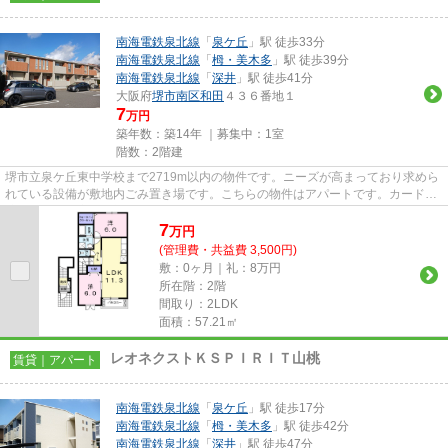
南海電鉄泉北線
「
泉ケ丘
」駅 徒歩33分
南海電鉄泉北線
「
栂・美木多
」駅 徒歩39分
南海電鉄泉北線
「
深井
」駅 徒歩41分
大阪府
堺市南区
和田
４３６番地１
7
万円
築年数：築14年 ｜募集中：
1室
階数：2階建
堺市立泉ケ丘東中学校まで2719m以内の物件です。ニーズが高まっており求めら
れている設備が敷地内ごみ置き場です。こちらの物件はアパートです。カード決
済は、月々の家賃や初期費用支...
7
万
円
(管理費・共益費 3,500円)
敷：0ヶ月｜礼：8万円
所在階：2階
間取り：2LDK
面積：57.21㎡
レオネクストＫＳＰＩＲＩＴ山桃
賃貸｜アパート
南海電鉄泉北線
「
泉ケ丘
」駅 徒歩17分
南海電鉄泉北線
「
栂・美木多
」駅 徒歩42分
南海電鉄泉北線
「
深井
」駅 徒歩47分