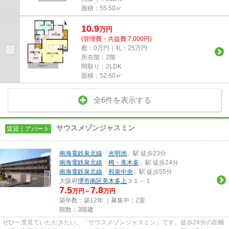
面積：55.50㎡
10.9
万
円
(管理費・共益費 7,000円)
敷：0万円｜礼：25万円
所在階：2階
間取り：2LDK
面積：52.60㎡
全6件を表示する
サウスメゾンジャスミン
賃貸｜アパート
南海電鉄泉北線
「
光明池
」駅 徒歩23分
南海電鉄泉北線
「
栂・美木多
」駅 徒歩24分
南海電鉄泉北線
「
和泉中央
」駅 徒歩55分
大阪府
堺市南区
美木多上
３１－１
7.5
7.8
万円～
万円
築年数：築12年 ｜募集中：
2室
階数：3階建
ぜひ一度見ていただきたい、「サウスメゾンジャスミン」です。徒歩24分の距離