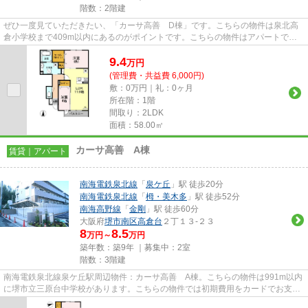
階数：2階建
ぜひ一度見ていただきたい、「カーサ高善 D棟」です。こちらの物件は泉北高
倉小学校まで409m以内にあるのがポイントです。こちらの物件はアパートで
す。築8年のアパート。当社は、お...
9.4
万
円
(管理費・共益費 6,000円)
敷：0万円｜礼：0ヶ月
所在階：1階
間取り：2LDK
面積：58.00㎡
カーサ高善 A棟
賃貸｜アパート
南海電鉄泉北線
「
泉ケ丘
」駅 徒歩20分
南海電鉄泉北線
「
栂・美木多
」駅 徒歩52分
南海高野線
「
金剛
」駅 徒歩60分
大阪府
堺市南区
高倉台
２丁１３-２３
8
8.5
万円～
万円
築年数：築9年 ｜募集中：
2室
階数：3階建
南海電鉄泉北線泉ケ丘駅周辺物件：カーサ高善 A棟。こちらの物件は991m以内
に堺市立三原台中学校があります。こちらの物件では初期費用をカードでお支払
いいただけます。こちらの物件...