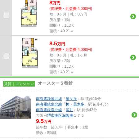
8
万
円
(管理費・共益費 4,000円)
敷：0ヶ月｜礼：0万円
所在階：1階
間取り：1LDK
面積：49.21㎡
8.5
万
円
(管理費・共益費 4,000円)
敷：0ヶ月｜礼：1ヶ月
所在階：2階
間取り：1LDK
面積：49.21㎡
オースター５番館
賃貸｜マンション
南海電鉄泉北線
「
泉ケ丘
」駅 徒歩15分
南海電鉄泉北線
「
栂・美木多
」駅 徒歩43分
南海電鉄泉北線
「
深井
」駅 徒歩43分
大阪府
堺市南区
深阪南
１７５
9.5
万円
築年数：築31年 ｜募集中：
1室
階数：5階建