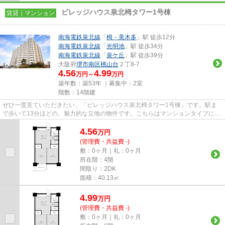
ビレッジハウス泉北栂タワー1号棟
賃貸｜マンション
南海電鉄泉北線
「
栂・美木多
」駅 徒歩12分
南海電鉄泉北線
「
光明池
」駅 徒歩34分
南海電鉄泉北線
「
泉ケ丘
」駅 徒歩39分
大阪府
堺市南区
桃山台
２丁8-7
4.56
4.99
万円～
万円
築年数：築53年 ｜募集中：
2室
階数：14階建
ぜひ一度見ていただきたい、「ビレッジハウス泉北栂タワー1号棟」です。駅ま
で歩いて13分ほどの、魅力的な立地の物件です。こちらはマンションタイプにな
ります。14階建ての建物で地域...
4.56
万
円
(管理費・共益費 -)
敷：0ヶ月｜礼：0ヶ月
所在階：4階
間取り：2DK
面積：40.13㎡
4.99
万
円
(管理費・共益費 -)
敷：0ヶ月｜礼：0ヶ月