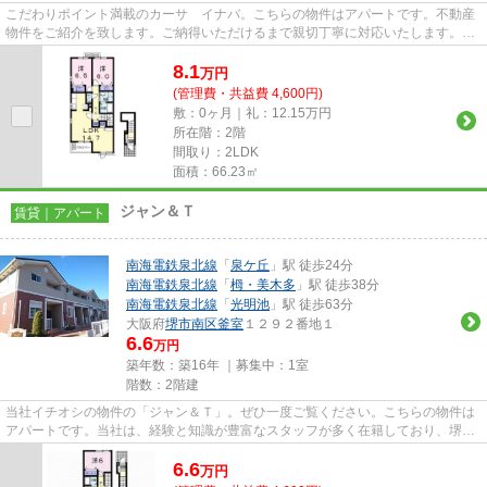
こだわりポイント満載のカーサ イナバ。こちらの物件はアパートです。不動産
物件をご紹介を致します。ご納得いただけるまで親切丁寧に対応いたします。ど
うぞこちらからご利用ください。
8.1
万
円
(管理費・共益費 4,600円)
敷：0ヶ月｜礼：12.15万円
所在階：2階
間取り：2LDK
面積：66.23㎡
ジャン＆Ｔ
賃貸｜アパート
南海電鉄泉北線
「
泉ケ丘
」駅 徒歩24分
南海電鉄泉北線
「
栂・美木多
」駅 徒歩38分
南海電鉄泉北線
「
光明池
」駅 徒歩63分
大阪府
堺市南区
釜室
１２９２番地１
6.6
万円
築年数：築16年 ｜募集中：
1室
階数：2階建
当社イチオシの物件の「ジャン＆Ｔ」。ぜひ一度ご覧ください。こちらの物件は
アパートです。当社は、経験と知識が豊富なスタッフが多く在籍しており、堺市
南区や南海電鉄泉北線泉ケ丘...
6.6
万
円