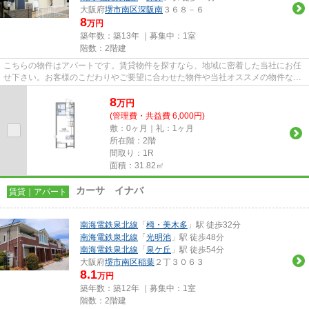
大阪府
堺市南区
深阪南
３６８－６
8
万円
築年数：築13年 ｜募集中：
1室
階数：2階建
こちらの物件はアパートです。賃貸物件を探すなら、地域に密着した当社にお任
せ下さい。お客様のこだわりやご要望に合わせた物件や当社オススメの物件な
ど、多種多様な物件情報をご紹...
8
万
円
(管理費・共益費 6,000円)
敷：0ヶ月｜礼：1ヶ月
所在階：2階
間取り：1R
面積：31.82㎡
カーサ イナバ
賃貸｜アパート
南海電鉄泉北線
「
栂・美木多
」駅 徒歩32分
南海電鉄泉北線
「
光明池
」駅 徒歩48分
南海電鉄泉北線
「
泉ケ丘
」駅 徒歩54分
大阪府
堺市南区
稲葉
２丁３０６３
8.1
万円
築年数：築12年 ｜募集中：
1室
階数：2階建