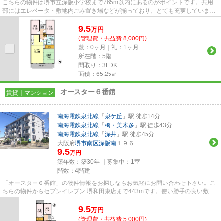
こちらの物件は堺市立深阪小学校まで765m以内にあるのがポイントです。共用
部にはエレベータ・敷地内ごみ置き場などが揃っており、とても充実していま
す。こちらの物件は駅まで徒歩で1...
9.5
万
円
(管理費・共益費 8,000円)
敷：0ヶ月｜礼：1ヶ月
所在階：5階
間取り：3LDK
面積：65.25㎡
オースター６番館
賃貸｜マンション
南海電鉄泉北線
「
泉ケ丘
」駅 徒歩14分
南海電鉄泉北線
「
栂・美木多
」駅 徒歩43分
南海電鉄泉北線
「
深井
」駅 徒歩45分
大阪府
堺市南区
深阪南
１９６
9.5
万円
築年数：築30年 ｜募集中：
1室
階数：4階建
「オースター６番館」の物件情報をお探しならお気軽にお問い合わせ下さい。こ
ちらの物件からセブンイレブン 堺和田東店まで443mです。使い勝手の良い敷地
内ごみ置き場付。こちらの物件...
9.5
万
円
(管理費・共益費 5,000円)