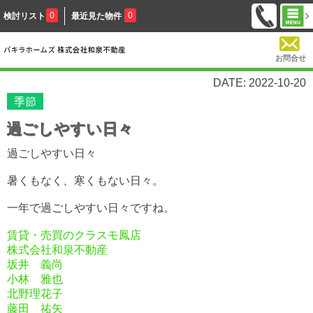
0
0
検討リスト
最近見た物件
お問合せ
DATE: 2022-10-20
季節
過ごしやすい日々
過ごしやすい日々
暑くもなく、寒くもない日々。
一年で過ごしやすい日々ですね。
賃貸・売買のクラスモ鳳店
株式会社和泉不動産
坂井 義尚
小林 雅也
北野理花子
藤田 祐矢