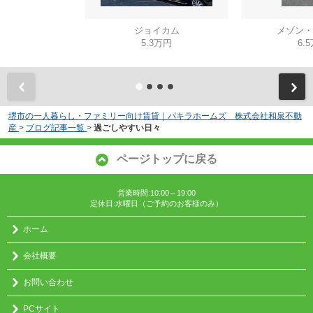
ジョイカム
メゾン・
5.3万円
6.
堺市の一人暮らし・ファミリー向け賃貸｜パキラホームズ 株式会社和泉不動
産
>
ブログ記事一覧
>
過ごしやすい日々
ページトップに戻る
営業時間:10:00～19:00
定休日:水曜日（ご予約のお客様のみ）
ホーム
会社概要
お問い合わせ
PCサイト