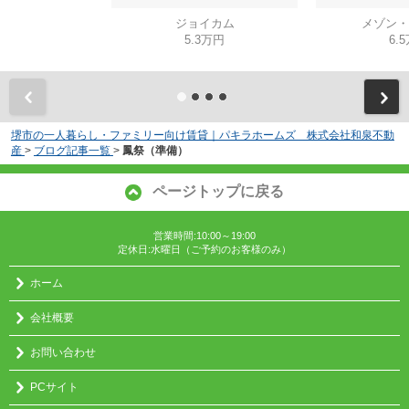
ジョイカム
メゾン・
5.3万円
6.
堺市の一人暮らし・ファミリー向け賃貸｜パキラホームズ 株式会社和泉不動
産
>
ブログ記事一覧
>
鳳祭（準備）
ページトップに戻る
営業時間:10:00～19:00
定休日:水曜日（ご予約のお客様のみ）
ホーム
会社概要
お問い合わせ
PCサイト