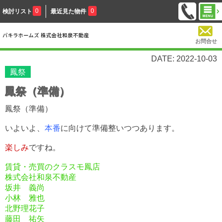
0
0
検討リスト
最近見た物件
お問合せ
DATE: 2022-10-03
鳳祭
鳳祭（準備）
鳳祭（準備）
いよいよ、
本番
に向けて準備整いつつあります。
楽しみ
ですね。
賃貸・売買のクラスモ鳳店
株式会社和泉不動産
坂井 義尚
小林 雅也
北野理花子
藤田 祐矢