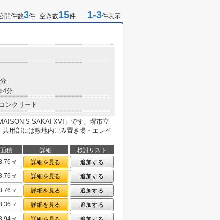
3
15
1-3
公開件数
件 空き数
件
件表示
4分
歩4分
コンクリート
SON S-SAKAI XVI」です。堺市立
す。共用部には敷地内ごみ置き場・エレベ
面積
詳細
検討リスト
8.76㎡
詳細を見る
追加する
8.76㎡
詳細を見る
追加する
8.76㎡
詳細を見る
追加する
8.36㎡
詳細を見る
追加する
8.94㎡
詳細を見る
追加する