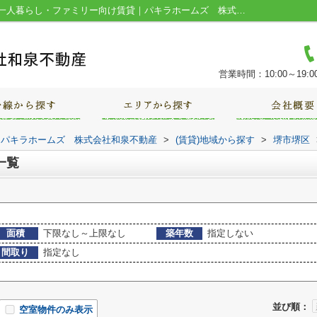
堺市堺区甲斐町東の賃貸物件一覧｜堺市の一人暮らし・ファミリー向け賃貸｜パキラホームズ 株式会社和泉不動産
営業時間：10:00～19:0
｜パキラホームズ 株式会社和泉不動産
>
(賃貸)地域から探す
>
堺市堺区
一覧
面積
下限なし～上限なし
築年数
指定しない
間取り
指定なし
並び順：
空室物件のみ表示