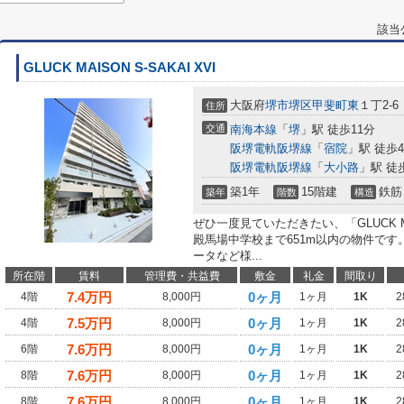
該当
GLUCK MAISON S-SAKAI XVI
大阪府
堺市堺区
甲斐町東
１丁2-6
住所
交通
南海本線
「
堺
」駅 徒歩11分
阪堺電軌阪堺線
「
宿院
」駅 徒歩
阪堺電軌阪堺線
「
大小路
」駅 徒
築1年
15階建
鉄筋
築年
階数
構造
ぜひ一度見ていただきたい、「GLUCK MAI
殿馬場中学校まで651m以内の物件で
ータなど様...
所在階
賃料
管理費・共益費
敷金
礼金
間取り
7.4
万円
0ヶ月
4階
8,000円
1ヶ月
1K
2
7.5
万円
0ヶ月
4階
8,000円
1ヶ月
1K
2
7.6
万円
0ヶ月
6階
8,000円
1ヶ月
1K
2
7.6
万円
0ヶ月
8階
8,000円
1ヶ月
1K
2
7.6
万円
0ヶ月
8階
8,000円
1ヶ月
1K
2