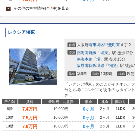
その他の空室情報(全
7
件)を見る
+
レクシア堺東
大阪府
堺市堺区
甲斐町東
４丁２
住所
交通
南海高野線
「
堺東
」駅 徒歩12分
南海本線
「
堺
」駅 徒歩15分
阪堺電軌阪堺線
「
宿院
」駅 徒歩
築6年
10階建
鉄筋
築年
階数
構造
「レクシア堺東」のここがイチオシ。フ
分と近場にコンビニがあるのもポイント
き...
所在階
賃料
管理費・共益費
敷金
礼金
間取り
7.4
万円
0ヶ月
8階
10,000円
2ヶ月
1LDK
3
7.5
万円
0ヶ月
10階
10,000円
2ヶ月
1LDK
3
7.6
万円
0ヶ月
10階
10,000円
2ヶ月
1LDK
3