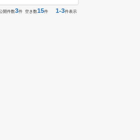
3
15
1-3
公開件数
件 空き数
件
件表示