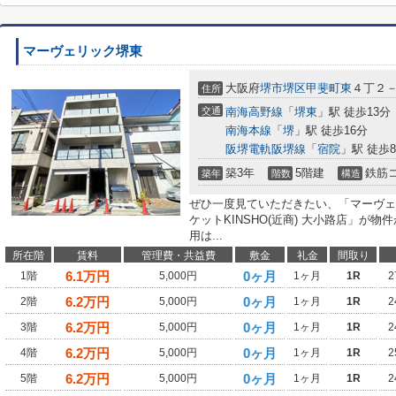
マーヴェリック堺東
大阪府
堺市堺区
甲斐町東
４丁２
住所
交通
南海高野線
「
堺東
」駅 徒歩13分
南海本線
「
堺
」駅 徒歩16分
阪堺電軌阪堺線
「
宿院
」駅 徒歩
築3年
5階建
鉄筋
築年
階数
構造
ぜひ一度見ていただきたい、「マーヴェリ
ケットKINSHO(近商) 大小路店」が
用は...
所在階
賃料
管理費・共益費
敷金
礼金
間取り
6.1
万円
0ヶ月
1階
5,000円
1ヶ月
1R
2
6.2
万円
0ヶ月
2階
5,000円
1ヶ月
1R
2
6.2
万円
0ヶ月
3階
5,000円
1ヶ月
1R
2
6.2
万円
0ヶ月
4階
5,000円
1ヶ月
1R
2
6.2
万円
0ヶ月
5階
5,000円
1ヶ月
1R
2