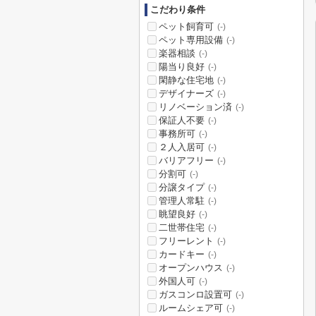
こだわり条件
ペット飼育可
(-)
ペット専用設備
(-)
楽器相談
(-)
陽当り良好
(-)
閑静な住宅地
(-)
デザイナーズ
(-)
リノベーション済
(-)
保証人不要
(-)
事務所可
(-)
２人入居可
(-)
バリアフリー
(-)
分割可
(-)
分譲タイプ
(-)
管理人常駐
(-)
眺望良好
(-)
二世帯住宅
(-)
フリーレント
(-)
カードキー
(-)
オープンハウス
(-)
外国人可
(-)
ガスコンロ設置可
(-)
ルームシェア可
(-)