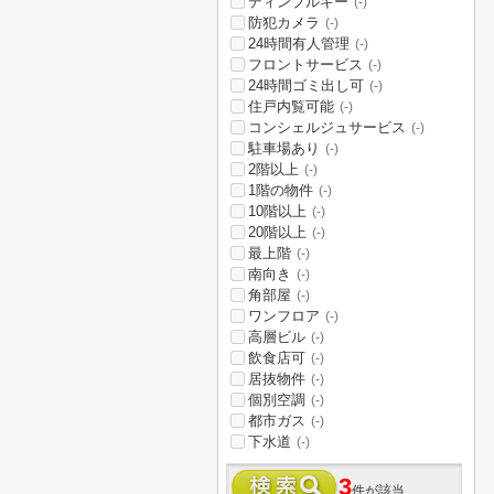
ディンプルキー
(-)
防犯カメラ
(-)
24時間有人管理
(-)
フロントサービス
(-)
24時間ゴミ出し可
(-)
住戸内覧可能
(-)
コンシェルジュサービス
(-)
駐車場あり
(-)
2階以上
(-)
1階の物件
(-)
10階以上
(-)
20階以上
(-)
最上階
(-)
南向き
(-)
角部屋
(-)
ワンフロア
(-)
高層ビル
(-)
飲食店可
(-)
居抜物件
(-)
個別空調
(-)
都市ガス
(-)
下水道
(-)
3
件が該当