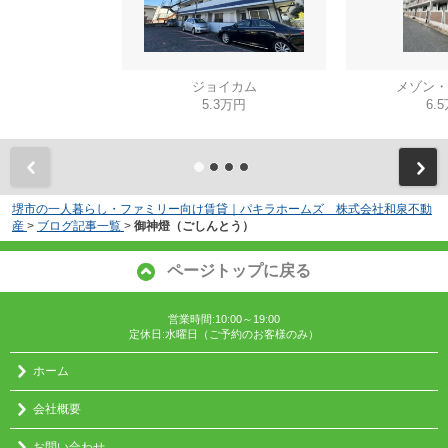
ジョイカム
メゾン・
5.3万円
6.
堺市の一人暮らし・ファミリー向け賃貸｜パキラホームズ 株式会社和泉不動
産
>
ブログ記事一覧
>
御神燈（ごしんとう）
ページトップに戻る
営業時間:10:00～19:00
定休日:水曜日（ご予約のお客様のみ）
ホーム
会社概要
お問い合わせ