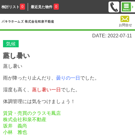
0
0
検討リスト
最近見た物件
お問合せ
DATE: 2022-07-11
気候
蒸し暑い
蒸し暑い
雨が降ったり止んだり、
曇りの一日
でした。
湿度も高く、
蒸し暑い一日
でした。
体調管理には気をつけましょう！
賃貸・売買のクラスモ鳳店
株式会社和泉不動産
坂井 義尚
小林 雅也