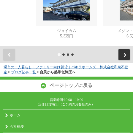
ジョイカム
メゾン・
5.3万円
6.
堺市の一人暮らし・ファミリー向け賃貸｜パキラホームズ 株式会社和泉不動
産
>
ブログ記事一覧
>
台風から熱帯低気圧へ
ページトップに戻る
営業時間:10:00～19:00
定休日:水曜日（ご予約のお客様のみ）
ホーム
会社概要