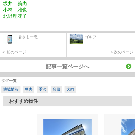
坂井 義尚
小林 雅也
北野理花子
暑さも一息
ゴルフ
＜ 前のページ
＞次のページ
記事一覧ページへ
タグ一覧
地域情報
災害
季節
台風
大雨
おすすめ物件