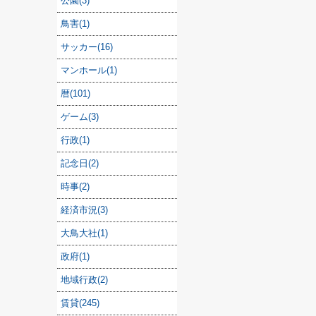
公園(3)
鳥害(1)
サッカー(16)
マンホール(1)
暦(101)
ゲーム(3)
行政(1)
記念日(2)
時事(2)
経済市況(3)
大鳥大社(1)
政府(1)
地域行政(2)
賃貸(245)