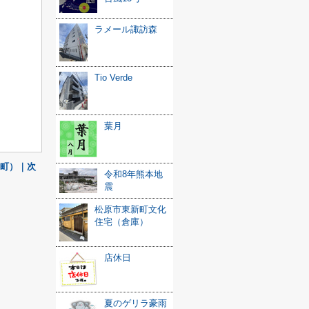
ラメール諏訪森
Tio Verde
葉月
町）｜次
令和8年熊本地
震
松原市東新町文化
住宅（倉庫）
店休日
夏のゲリラ豪雨