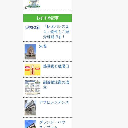
おすすめ記事
「レオパレス２
１」物件もご紹
介可能です！
朱雀
熱帯夜と猛暑日
副首都法案の成
立
アサヒレジデンス
グランド・ハウ
ス・プラム