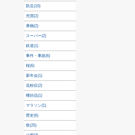
防災(10)
売買(2)
果物(2)
スーパー(2)
鉄道(1)
事件・事故(6)
桜(6)
新年会(1)
花粉症(2)
嗜好品(1)
マラソン(1)
歴史(6)
祭(25)