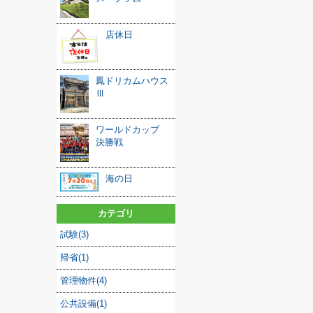
店休日
鳳ドリカムハウス
Ⅲ
ワールドカップ
決勝戦
海の日
カテゴリ
試験(3)
帰省(1)
管理物件(4)
公共設備(1)