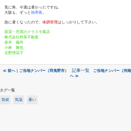
兎に角、今週は暑かったですね。
大阪も、ずっと
熱帯夜
。
急に暑くなったので、
体調管理
はしっかりして下さい。
賃貸・売買のクラスモ鳳店
株式会社和泉不動産
坂井 義尚
小林 雅也
北野理花子
記事一覧
≪ 前へ｜ご当地ナンバー（羽曳野市）
ご当地ナンバー（河南
へ ≫
タグ一覧
気候
気温
暑い