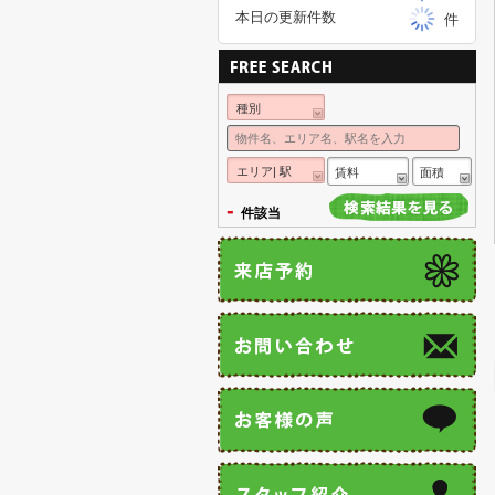
本日の更新件数
件
種別
エリア| 駅
賃料
面積
-
件該当