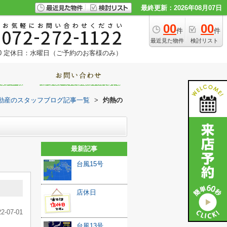
最終更新：2026年08月07日
00
00
件
件
最近見た物件
検討リスト
0
定休日：水曜日（ご予約のお客様のみ）
動産のスタッフブログ記事一覧
>
灼熱の
最新記事
台風15号
店休日
22-07-01
台風13号