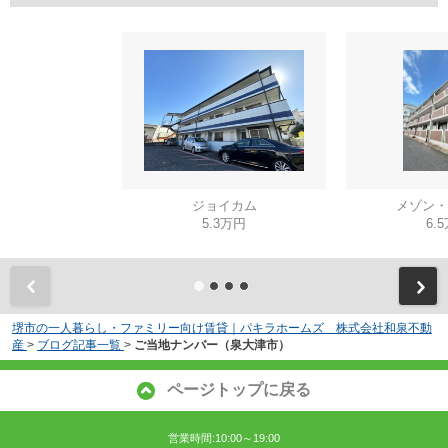
ジョイカム
メゾン・
5.3万円
6.
堺市の一人暮らし・ファミリー向け賃貸｜パキラホームズ 株式会社和泉不動
産
>
ブログ記事一覧
>
ご当地ナンバー（泉大津市）
ページトップに戻る
営業時間:10:00～19:00