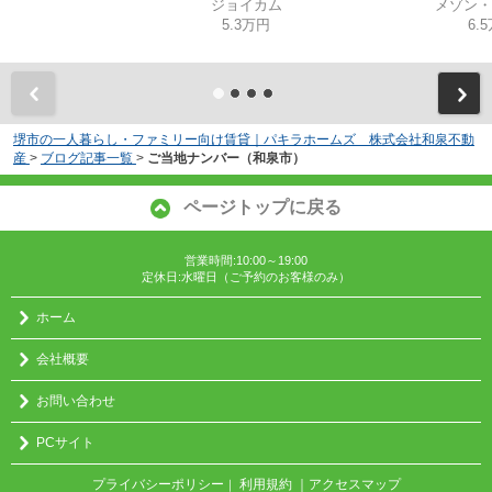
ジョイカム
メゾン・
5.3万円
6.
堺市の一人暮らし・ファミリー向け賃貸｜パキラホームズ 株式会社和泉不動
産
>
ブログ記事一覧
>
ご当地ナンバー（和泉市）
ページトップに戻る
営業時間:10:00～19:00
定休日:水曜日（ご予約のお客様のみ）
ホーム
会社概要
お問い合わせ
PCサイト
プライバシーポリシー
利用規約
｜アクセスマップ
｜