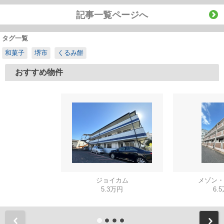
記事一覧ページへ
タグ一覧
和菓子
堺市
くるみ餅
おすすめ物件
ジョイカム
メゾン・
5.3万円
6.