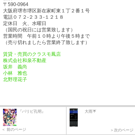
〒590-0964
大阪府堺市堺区新在家町東１丁２番１号
電話０７２-２３３-１２１８
定休日 火、水曜日
（国民の祝日には営業致します）
営業時間 午前１０時より午後５時まで
（売り切れましたら営業終了致します）
賃貸・売買のクラスモ鳳店
株式会社和泉不動産
坂井 義尚
小林 雅也
北野理花子
『パリピ孔明』
大雨☔
＜ 前のページ
＞次のページ