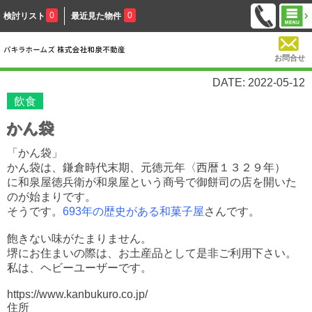
0
0
検討リスト
最近見た物件
お問合せ
DATE: 2022-05-12
飲食
かん袋
「かん袋」
かん袋は、鎌倉時代末期、元徳元年〈西暦１３２９年）
に和泉屋徳兵衛が和泉屋という商号で御餅司の店を開いた
のが始まりです。
そうです。
693年の歴史がある和菓子屋
さんです。
飽きない味がたまりません。
堺にお住まいの際は、お土産品として是非ご利用下さい。
私は、ヘビーユーザーです。
https://www.kanbukuro.co.jp/
住所