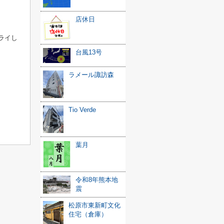
店休日
ライし
台風13号
ラメール諏訪森
Tio Verde
葉月
令和8年熊本地
震
松原市東新町文化
住宅（倉庫）