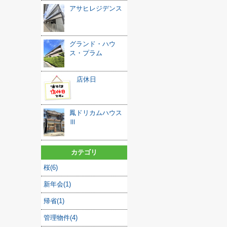
アサヒレジデンス
グランド・ハウ
ス・プラム
店休日
鳳ドリカムハウス
Ⅲ
カテゴリ
桜(6)
新年会(1)
帰省(1)
管理物件(4)