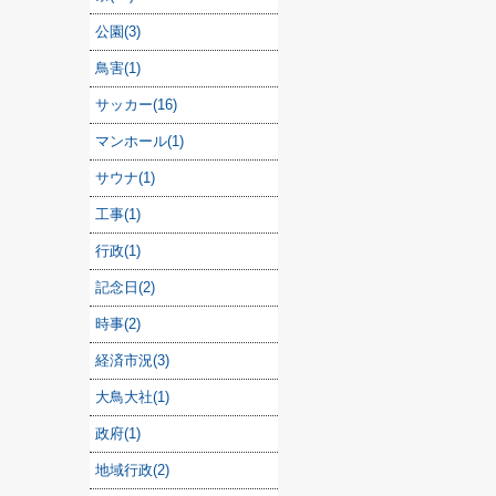
公園(3)
鳥害(1)
サッカー(16)
マンホール(1)
サウナ(1)
工事(1)
行政(1)
記念日(2)
時事(2)
経済市況(3)
大鳥大社(1)
政府(1)
地域行政(2)