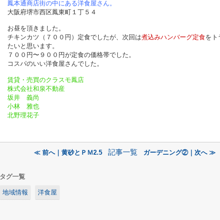
鳳本通商店街の中にある洋食屋さん。
大阪府堺市西区鳳東町１丁５４
お昼を頂きました。
チキンカツ（７００円）定食でしたが、次回は
煮込みハンバーグ定食
をト
たいと思います。
７００円〜９００円が定食の価格帯でした。
コスパのいい洋食屋さんでした。
賃貸・売買のクラスモ鳳店
株式会社和泉不動産
坂井 義尚
小林 雅也
北野理花子
記事一覧
≪ 前へ｜黄砂とＰＭ2.5
ガーデニング②｜次へ ≫
タグ一覧
地域情報
洋食屋