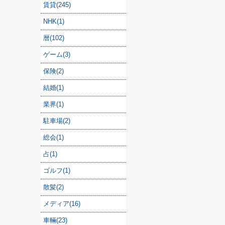
賃貸(245)
NHK(1)
暦(102)
ゲーム(3)
保険(2)
結婚(1)
業界(1)
駐車場(2)
総会(1)
占(1)
ゴルフ(1)
散髪(2)
メディア(16)
車輛(23)