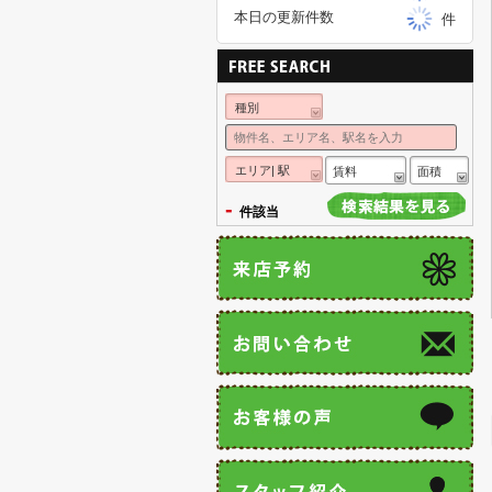
本日の更新件数
件
種別
エリア| 駅
賃料
面積
-
件該当