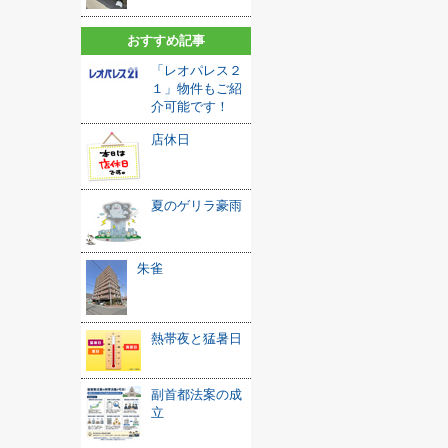
おすすめ記事
「レオパレス２
１」物件もご紹
介可能です！
店休日
夏のゲリラ豪雨
朱雀
熱帯夜と猛暑日
副首都法案の成
立