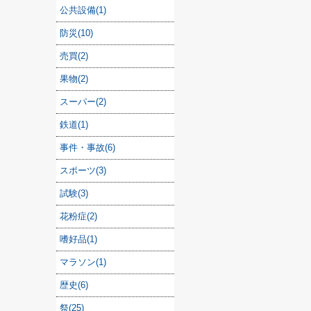
公共設備(1)
防災(10)
売買(2)
果物(2)
スーパー(2)
鉄道(1)
事件・事故(6)
スポーツ(3)
試験(3)
花粉症(2)
嗜好品(1)
マラソン(1)
歴史(6)
祭(25)