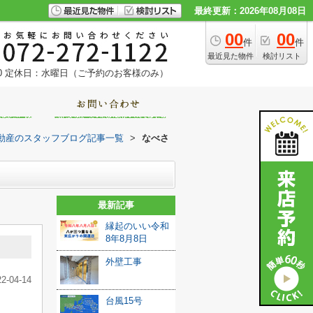
最終更新：2026年08月08日
00
00
件
件
最近見た物件
検討リスト
0
定休日：水曜日（ご予約のお客様のみ）
動産のスタッフブログ記事一覧
>
なべさ
最新記事
縁起のいい令和
8年8月8日
外壁工事
22-04-14
台風15号