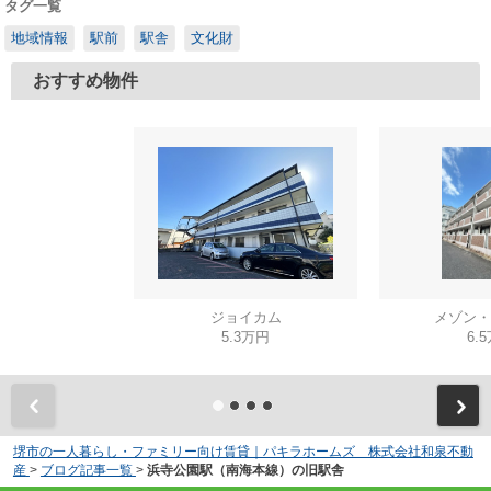
タグ一覧
地域情報
駅前
駅舎
文化財
おすすめ物件
ジョイカム
メゾン・
5.3万円
6.
堺市の一人暮らし・ファミリー向け賃貸｜パキラホームズ 株式会社和泉不動
産
>
ブログ記事一覧
>
浜寺公園駅（南海本線）の旧駅舎