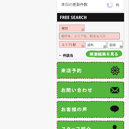
本日の更新件数
件
種別
エリア| 駅
賃料
面積
-
件該当