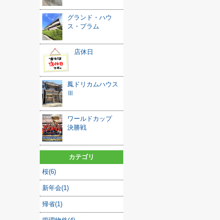
グランド・ハウ
ス・プラム
店休日
鳳ドリカムハウス
Ⅲ
ワールドカップ
決勝戦
カテゴリ
桜(6)
新年会(1)
帰省(1)