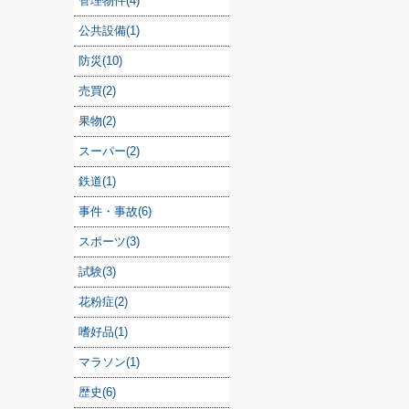
管理物件(4)
公共設備(1)
防災(10)
売買(2)
果物(2)
スーパー(2)
鉄道(1)
事件・事故(6)
スポーツ(3)
試験(3)
花粉症(2)
嗜好品(1)
マラソン(1)
歴史(6)