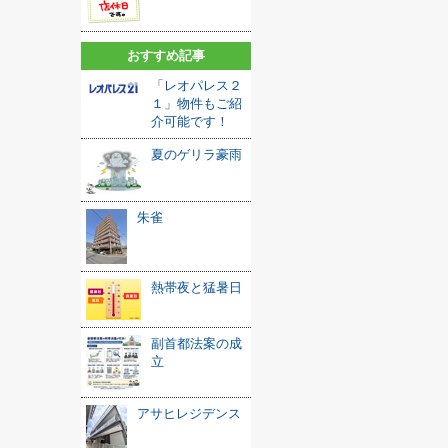
おすすめ記事
「レオパレス２
１」物件もご紹
介可能です！
夏のゲリラ豪雨
朱雀
熱帯夜と猛暑日
副首都法案の成
立
アサヒレジデンス