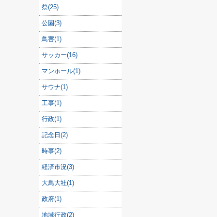
祭(25)
公園(3)
鳥害(1)
サッカー(16)
マンホール(1)
サウナ(1)
工事(1)
行政(1)
記念日(2)
時事(2)
経済市況(3)
大鳥大社(1)
政府(1)
地域行政(2)