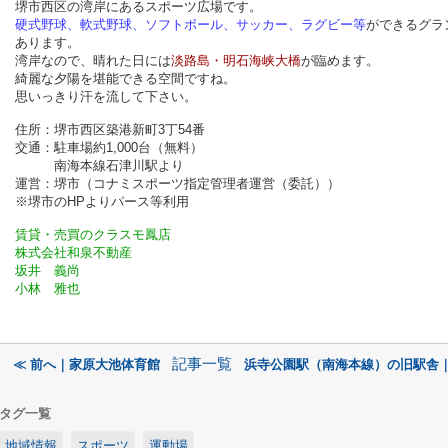
堺市西区の湾岸にあるスポーツ広場です。
硬式野球、軟式野球、ソフトボール、サッカー、ラグビー等
ができるグラ
あります。
湾岸なので、晴れた日には
淡路島・明石海峡大橋
が臨めます。
綺麗な夕陽を堪能できる空間ですね。
思いっきり汗を流して下さい。
住所：堺市西区築港新町3丁54番
交通：駐車場約1,000台（無料）
南海本線石津川駅より
運営：堺市（コナミスポーツ指定管理者運営（委託））
※堺市のHPよりパース等利用
賃貸・売買のクラスモ鳳店
株式会社和泉不動産
坂井 義尚
小林 雅也
記事一覧
≪ 前へ｜家原大池体育館
浜寺公園駅（南海本線）の旧駅舎｜
タグ一覧
地域情報
スポーツ
運動場