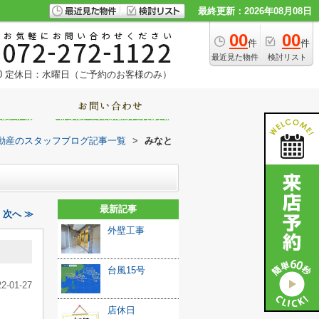
最終更新：2026年08月08日
00
00
件
件
最近見た物件
検討リスト
0
定休日：水曜日（ご予約のお客様のみ）
動産のスタッフブログ記事一覧
>
みなと
最新記事
次へ ≫
外壁工事
台風15号
22-01-27
店休日