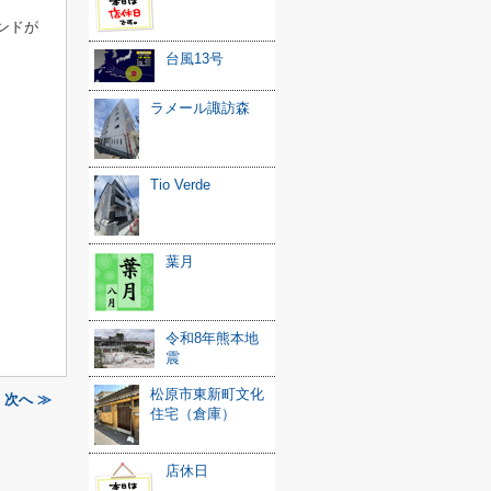
ンドが
台風13号
ラメール諏訪森
Tio Verde
葉月
令和8年熊本地
震
松原市東新町文化
次へ ≫
住宅（倉庫）
店休日