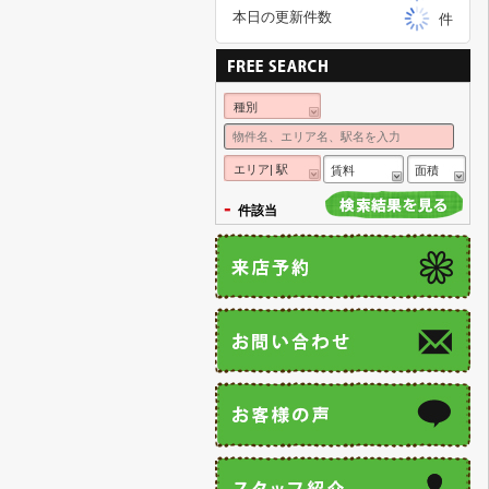
本日の更新件数
件
種別
エリア| 駅
賃料
面積
-
件該当