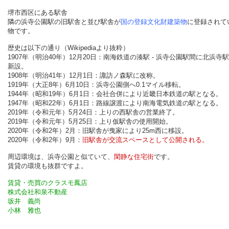
堺市西区にある駅舎
隣の浜寺公園駅の旧駅舎と並び駅舎が
国の登録文化財建築物
に登録されて
物です。
歴史は以下の通り（Wikipediaより抜粋）
1907年（明治40年）12月20日：南海鉄道の湊駅 - 浜寺公園駅間に北浜寺
新設。
1908年（明治41年）12月1日：諏訪ノ森駅に改称。
1919年（大正8年）6月10日：浜寺公園側へ0.1マイル移転。
1944年（昭和19年）6月1日：会社合併により近畿日本鉄道の駅となる。
1947年（昭和22年）6月1日：路線譲渡により南海電気鉄道の駅となる。
2019年（令和元年）5月24日：上りの西駅舎の営業終了。
2019年（令和元年）5月25日：上り仮駅舎の使用開始。
2020年（令和2年）2月：旧駅舎が曳家により25m西に移設。
2020年（令和2年）9月：
旧駅舎が交流スペースとして公開される。
周辺環境は、浜寺公園と似ていて、
閑静な住宅街
です。
賃貸の環境も抜群ですよ。
賃貸・売買のクラスモ鳳店
株式会社和泉不動産
坂井 義尚
小林 雅也