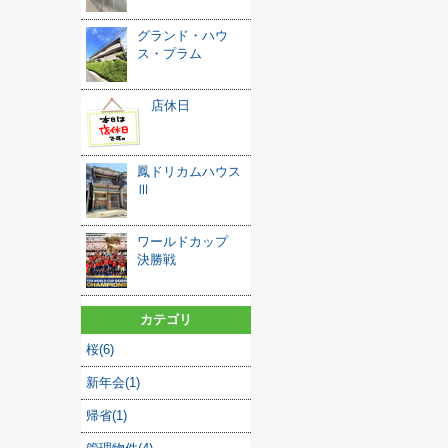
グランド・ハウ
ス・プラム
店休日
鳳ドリカムハウス
Ⅲ
ワールドカップ
決勝戦
カテゴリ
桜(6)
新年会(1)
帰省(1)