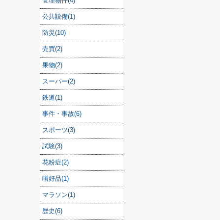
管理物件(4)
公共設備(1)
防災(10)
売買(2)
果物(2)
スーパー(2)
鉄道(1)
事件・事故(6)
スポーツ(3)
試験(3)
花粉症(2)
嗜好品(1)
マラソン(1)
歴史(6)