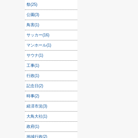
祭(25)
公園(3)
鳥害(1)
サッカー(16)
マンホール(1)
サウナ(1)
工事(1)
行政(1)
記念日(2)
時事(2)
経済市況(3)
大鳥大社(1)
政府(1)
地域行政(2)