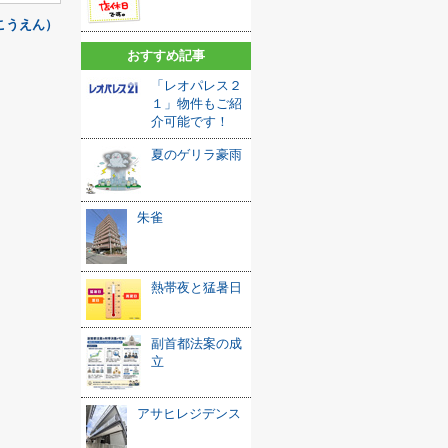
こうえん）
おすすめ記事
「レオパレス２
１」物件もご紹
介可能です！
夏のゲリラ豪雨
朱雀
熱帯夜と猛暑日
副首都法案の成
立
アサヒレジデンス