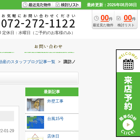
最終更新：2026年08月08日
00
00
件
件
最近見た物件
検討リスト
0
定休日：水曜日（ご予約のお客様のみ）
動産のスタッフブログ記事一覧
>
諏訪ノ
最新記事
外壁工事
台風15号
22-01-29
店休日