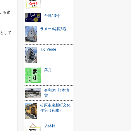
いる建
台風13号
ラメール諏訪森
駅として
Tio Verde
葉月
令和8年熊本地
震
松原市東新町文化
住宅（倉庫）
店休日