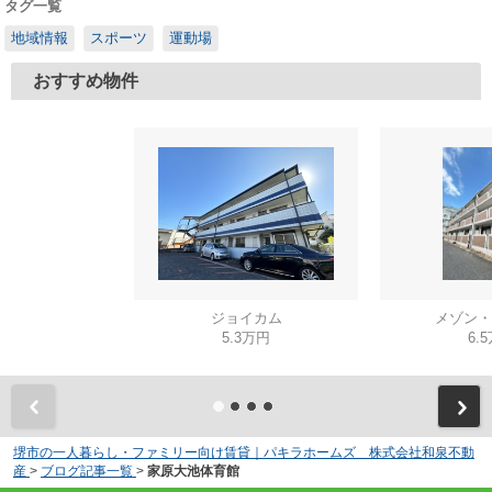
タグ一覧
地域情報
スポーツ
運動場
おすすめ物件
ジョイカム
メゾン・
5.3万円
6.
堺市の一人暮らし・ファミリー向け賃貸｜パキラホームズ 株式会社和泉不動
産
>
ブログ記事一覧
>
家原大池体育館