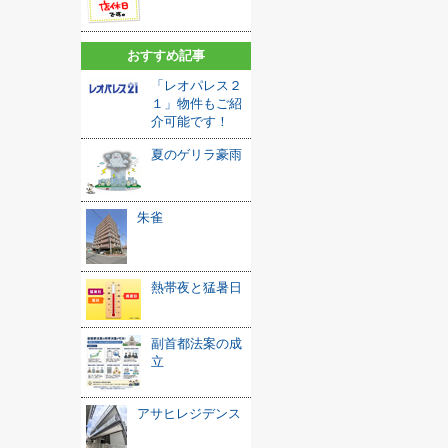
おすすめ記事
「レオパレス２
１」物件もご紹
介可能です！
夏のゲリラ豪雨
朱雀
熱帯夜と猛暑日
副首都法案の成
立
アサヒレジデンス