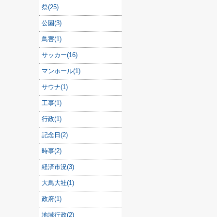
祭(25)
公園(3)
鳥害(1)
サッカー(16)
マンホール(1)
サウナ(1)
工事(1)
行政(1)
記念日(2)
時事(2)
経済市況(3)
大鳥大社(1)
政府(1)
地域行政(2)