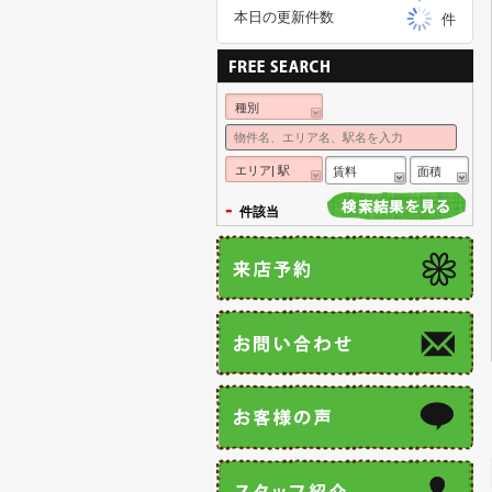
本日の更新件数
件
種別
エリア| 駅
賃料
面積
-
件該当