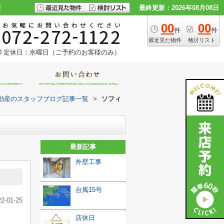
産
最終更新：2026年08月08日
00
00
件
件
最近見た物件
検討リスト
0
定休日：水曜日（ご予約のお客様のみ）
動産のスタッフブログ記事一覧
>
ソフィ
最新記事
外壁工事
台風15号
22-01-25
店休日