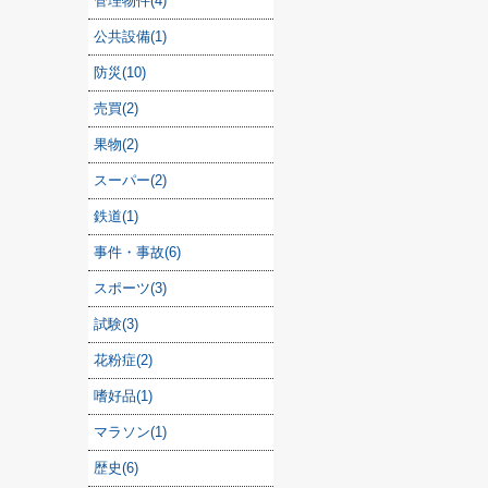
管理物件(4)
公共設備(1)
防災(10)
売買(2)
果物(2)
スーパー(2)
鉄道(1)
事件・事故(6)
スポーツ(3)
試験(3)
花粉症(2)
嗜好品(1)
マラソン(1)
歴史(6)