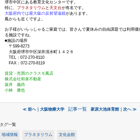
堺市中区にある教育文化センターです。
特に、
プラネタリウム
と
天文台
が有名です。
大阪府内では最大級の反射望遠鏡
があります。
鳳からも近くですよ。
お子様がいらっしゃるご家庭では、皆さんで夏休みの自由課題では利用価
る施設ですね。
■施設の場所
〒599-8273
大阪府堺市中区深井清水町１４２６
TEL：072-270-8110
FAX：072-270-8119
賃貸・売買のクラスモ鳳店
株式会社和泉不動産
坂井 義尚
小林 雅也
記事一覧
≪ 前へ｜大阪物療大学
家原大池体育館｜次へ ≫
タグ一覧
地域情報
プラネタリウム
文化会館