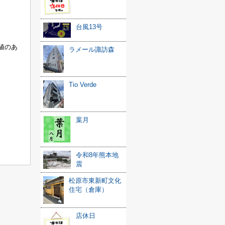
台風13号
値のあ
ラメール諏訪森
Tio Verde
葉月
令和8年熊本地
震
松原市東新町文化
住宅（倉庫）
店休日