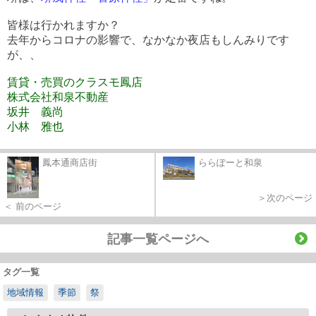
皆様は行かれますか？
去年からコロナの影響で、なかなか夜店もしんみりです
が、、
賃貸・売買のクラスモ鳳店
株式会社和泉不動産
坂井 義尚
小林 雅也
鳳本通商店街
ららぽーと和泉
＞次のページ
＜ 前のページ
記事一覧ページへ
タグ一覧
地域情報
季節
祭