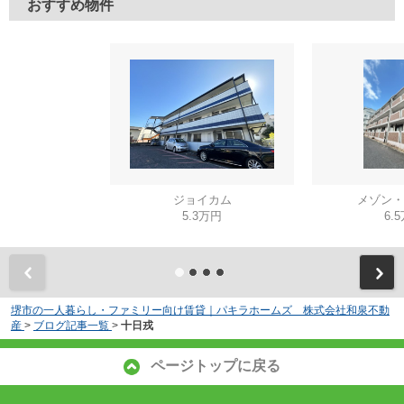
おすすめ物件
ジョイカム
メゾン・
5.3万円
6.
堺市の一人暮らし・ファミリー向け賃貸｜パキラホームズ 株式会社和泉不動
産
>
ブログ記事一覧
>
十日戎
ページトップに戻る