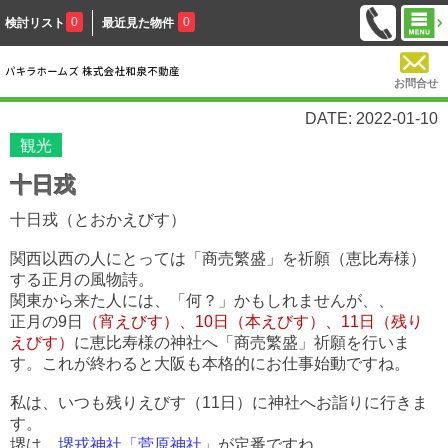
0
0
検討リスト
最近見た物件
お問合せ
DATE: 2022-01-10
観光
十日戎
十日戎（とおかえびす）
関西以西の人にとっては「商売繁盛」を祈願（恵比寿様）
する正月の風物詩。
関東から来た人には、「何？」かもしれませんが、、
正月の9日
（宵えびす）、
10日（本えびす）、
11日（残り
えびす）
に恵比寿様の神社へ「商売繁盛」祈願を行いま
す。これが終わると大阪も本格的にお仕事始動ですね。
私は、いつも残りえびす（11日）に神社へお詣りに行きま
す。
堺は、
堺戎神社「菅原神社」
が定番ですね。