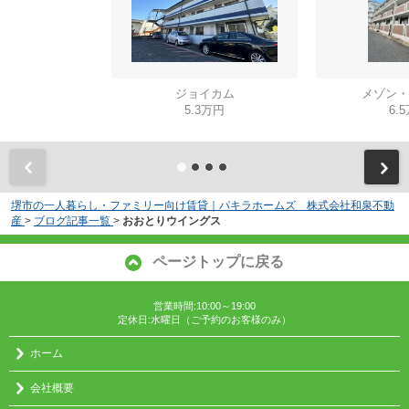
ジョイカム
メゾン・
5.3万円
6.
堺市の一人暮らし・ファミリー向け賃貸｜パキラホームズ 株式会社和泉不動
産
>
ブログ記事一覧
>
おおとりウイングス
ページトップに戻る
営業時間:10:00～19:00
定休日:水曜日（ご予約のお客様のみ）
ホーム
会社概要